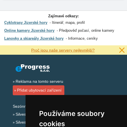
Zajímavé odkazy:
Cyklotrasy Jizerské hory
Itinerář, mapa, profil
Online kamery Jizerské hory
Předpověď počasí, online kamery
Lanovky a skiareály Jizerské hory
Informace, ceníky
Proč jsou naše servery nejlevnější?
Reklama na tomto serveru
Přidat ubytovací zařízení
Sezónní odkazy:
Používáme soubory
Silvester Jizerské hory
cookies
Silvestr na horách 2025/26