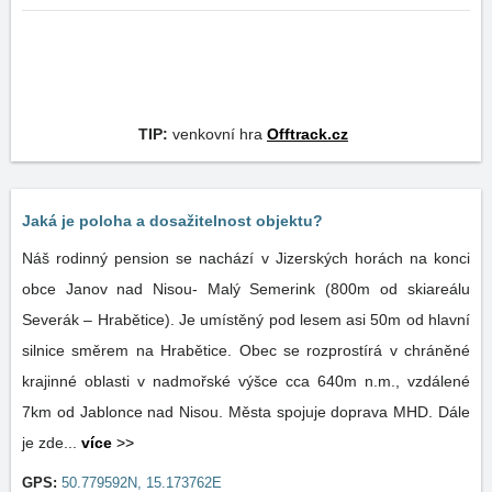
TIP:
venkovní hra
Offtrack.cz
Jaká je poloha a dosažitelnost objektu?
Náš rodinný pension se nachází v Jizerských horách na konci
obce Janov nad Nisou- Malý Semerink (800m od skiareálu
Severák – Hrabětice). Je umístěný pod lesem asi 50m od hlavní
silnice směrem na Hrabětice. Obec se rozprostírá v chráněné
krajinné oblasti v nadmořské výšce cca 640m n.m., vzdálené
7km od Jablonce nad Nisou. Města spojuje doprava MHD. Dále
je zde...
více
>>
GPS:
50.779592N, 15.173762E