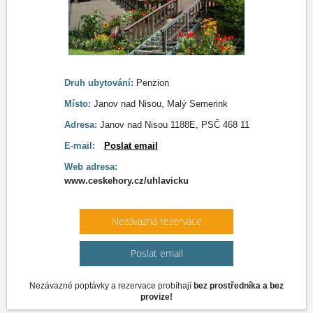
Druh ubytování:
Penzion
Místo:
Janov nad Nisou, Malý Semerink
Adresa:
Janov nad Nisou 1188E, PSČ 468 11
E-mail:
Poslat email
Web adresa:
www.ceskehory.cz/uhlavicku
Nezávazná rezervace
Poslat email
Nezávazné poptávky a rezervace probíhají
bez prostředníka a bez
provize!