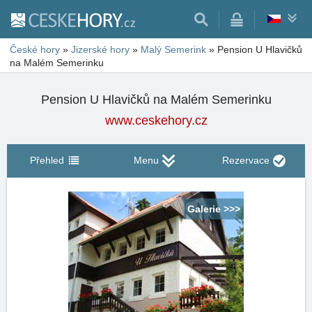
České hory
»
Jizerské hory
»
Malý Semerink
»
Pension U Hlavičků
na Malém Semerinku
Pension U Hlavičků na Malém Semerinku
www.ceskehory.cz
Přehled
Menu
Rezervace
Galerie >>>