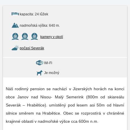
kapacita: 24 lůžek
nadmořská výška: 640 m.
kamery v okolí
počasí Severák
Wi-Fi
Je možný
Náš rodinný pension se nachází v Jizerských horách na konci
obce Janov nad Nisou- Malý Semerink (800m od skiareálu
Severák – Hrabětice). umístěný pod lesem asi 50m od hlavní
silnice směrem na Hrabětice. Obec se rozprostírá v chráněné
krajinné oblasti v nadmořské výšce cca 600m n.m.