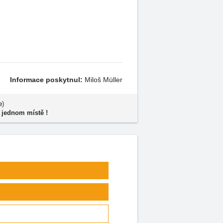
Informace poskytnul:
Miloš Müller
e
)
 jednom místě !