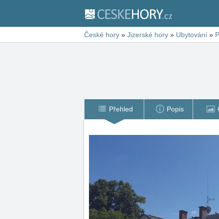
České hory
»
Jizerské hory
»
Ubytování
»
P
Přehled
Popis