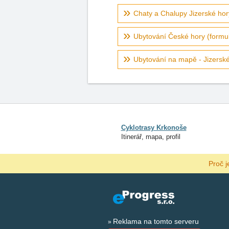
Chaty a Chalupy Jizerské hor
Ubytování České hory (formul
Ubytování na mapě - Jizersk
Cyklotrasy Krkonoše
Itinerář, mapa, profil
Proč j
Reklama na tomto serveru