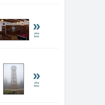
»
více
foto
»
více
foto