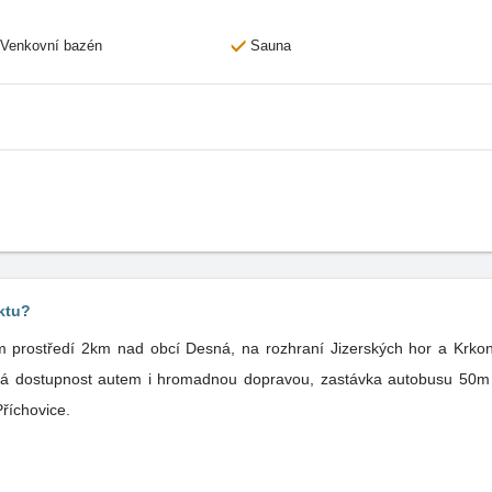
Venkovní bazén
Sauna
ktu?
m prostředí 2km nad obcí Desná, na rozhraní Jizerských hor a Krkon
rá dostupnost autem i hromadnou dopravou, zastávka autobusu 50m 
Příchovice.