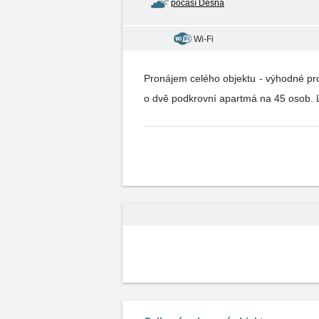
počasí Desná
Wi-Fi
Pronájem celého objektu - výhodné pro
o dvě podkrovní apartmá na 45 osob. L