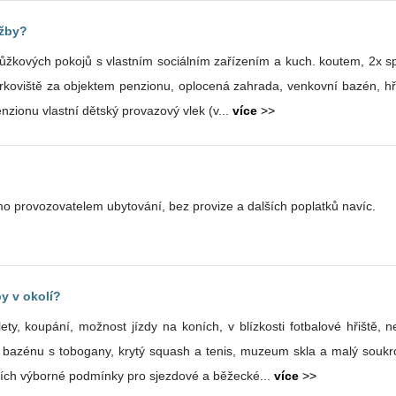
užby?
yřlůžkových pokojů s vlastním sociálním zařízením a kuch. koutem, 2x s
zionu, oplocená zahrada, venkovní bazén, hřiště a venkovní posezení s ohništěm a
zionu vlastní dětský provazový vlek (v...
více
>>
o provozovatelem ubytování, bez provize a dalších poplatků navíc.
y v okolí?
výlety, koupání, možnost jízdy na koních, v blízkosti fotbalové hřiště, 
 bazénu s tobogany, krytý squash a tenis, muzeum skla a malý soukr
cích výborné podmínky pro sjezdové a běžecké...
více
>>