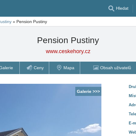
Hledat
ustiny
»
Pension Pustiny
Pension Pustiny
www.ceskehory.cz
Galerie
Ceny
Mapa
Obsah uživatelů
Dru
Galerie >>>
Mís
Adr
Tel
E-m
Web