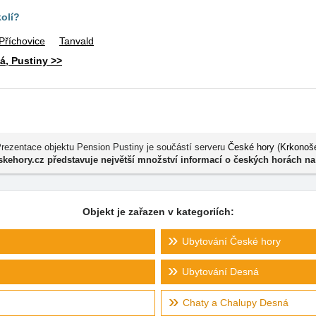
kolí?
Příchovice
Tanvald
á, Pustiny >>
rezentace objektu Pension Pustiny je součástí serveru
České hory
(
Krkonoš
kehory.cz představuje největší množství informací o českých horách na
Objekt je zařazen v kategoriích:
Ubytování České hory
Ubytování Desná
Chaty a Chalupy Desná