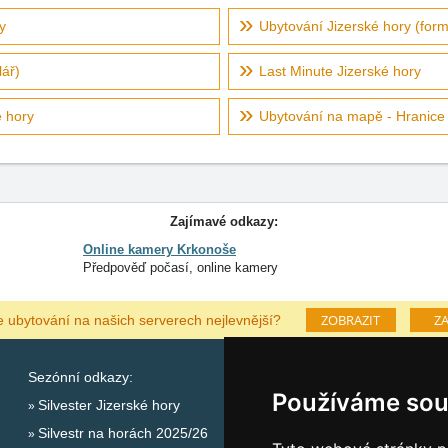
y
Ubytování Jizerské hory (form
ář)
Last Minute Jizerské hory
é hory
Ubytování na mapě - Hranice 
Zajímavé odkazy:
Online kamery Krkonoše
Předpověď počasí, online kamery
ZOBRAZIT
ZA
e ubytování na našich serverech nejlevnější?
Sezónní odkazy:
Katalog ubytování Jizers
Používáme sou
Silvester Jizerské hory
Lastminute Jizerské hory
Silvestr na horách 2025/26
Počasí na horách