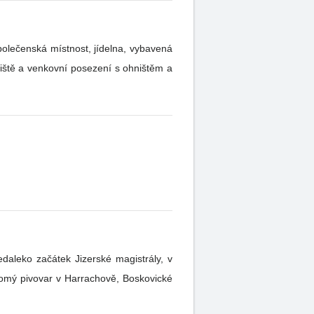
polečenská místnost, jídelna, vybavená
nedaleko začátek Jizerské magistrály, v
omý pivovar v Harrachově, Boskovické