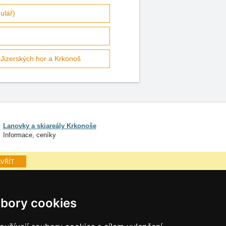
ulář)
Jizerských hor a Krkonoš
Lanovky a skiareály Krkonoše
Informace, ceníky
VŘÍT
ké hory
Osobní údaje
bory cookies
Cookies