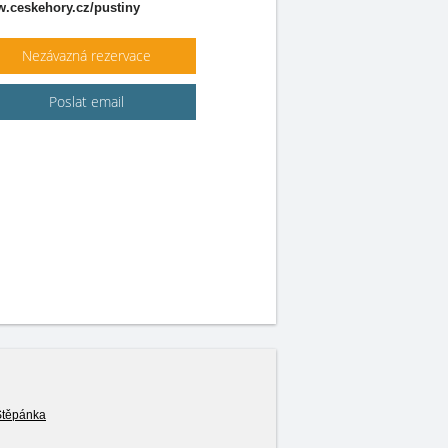
.ceskehory.cz/pustiny
Nezávazná rezervace
Poslat email
Štěpánka