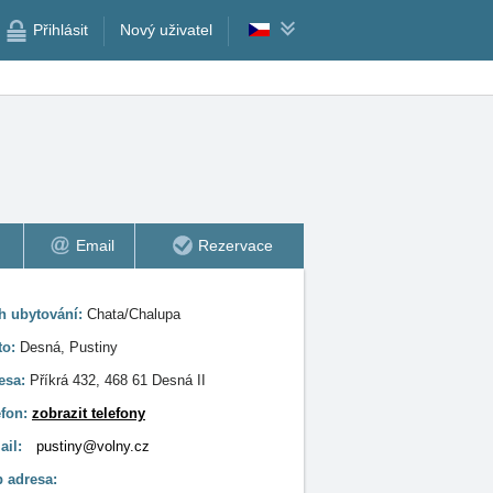
Přihlásit
Nový uživatel
Email
Rezervace
h ubytování:
Chata/Chalupa
to:
Desná, Pustiny
esa:
Příkrá 432, 468 61 Desná II
efon:
zobrazit telefony
ail:
pustiny@volny.cz
 adresa: