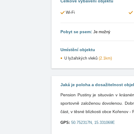
Celkové vybavení objektu
Wi-Fi
Pobyt se psem:
Je možný
Umístění objektu
U lyžařských vleků
(2.1km)
Jaká je poloha a dosažitelnost obje
Pension Pustiny je situován v krásné
sportovně založenou dovolenou. Dob
část, v těsné blízkosti obce Kořenov - 
GPS:
50.752317N, 15.331069E