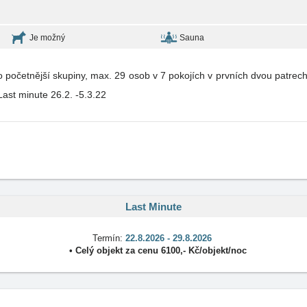
Je možný
Sauna
 početnější skupiny, max. 29 osob v 7 pokojích v prvních dvou patrech 
ast minute 26.2. -5.3.22
Last Minute
Termín:
22.8.2026 - 29.8.2026
•
Celý objekt
za cenu
6100
,-
Kč
/
objekt/noc