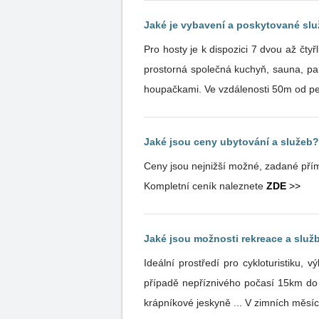
Jaké je vybavení a poskytované sl
Pro hosty je k dispozici 7 dvou až čt
prostorná společná kuchyň, sauna, parkoviště za objektem pen
houpačkami. Ve vzdálenosti 50m od pen
Jaké jsou ceny ubytování a služeb?
Ceny jsou nejnižší možné, zadané přím
Kompletní ceník naleznete
ZDE
>>
Jaké jsou možnosti rekreace a služb
Ideální prostředí pro cykloturistiku, 
případě nepříznivého počasí 15km do
krápníkové jeskyně ... V zimních měsí