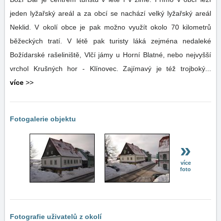
jeden lyžařský areál a za obcí se nachází velký lyžařský areál
Neklid. V okolí obce je pak možno využít okolo 70 kilometrů
běžeckých tratí. V létě pak turisty láká zejména nedaleké
Božídarské rašeliniště, Vlčí jámy u Horní Blatné, nebo nejvyšší
vrchol Krušných hor - Klínovec. Zajímavý je též trojboký...
více
>>
Fotogalerie objektu
»
více
foto
Fotografie uživatelů z okolí