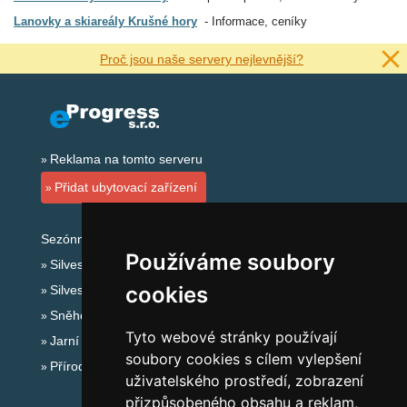
Lanovky a skiareály Krušné hory
Informace, ceníky
Proč jsou naše servery nejlevnější?
Reklama na tomto serveru
Přidat ubytovací zařízení
Sezónní odkazy:
Používáme soubory
Silvester Krušné hory
cookies
Silvestr na horách 2025/26
Sněhové zpravodajství
Tyto webové stránky používají
Jarní prázdniny 2027
soubory cookies s cílem vylepšení
Přírodní koupaliště
uživatelského prostředí, zobrazení
přizpůsobeného obsahu a reklam,