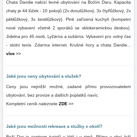
Chata Dandie nabízí levné ubytování na Božím Daru. Kapacita
chaty je 44 lůžek - 10 pokojů (2x dvoulůžkový, 3x čtyřlůžkový, 2x
pětilůžkový, 3x šestilůžkový). Plně zařízená kuchyň (kompetní
nové vybavení včetně 2 sporáků se sklokeramickou deskou).
Jídelna pro 45 osob. Lyžárna a sušárna. Vybavení pro volný čas
- stolní tenis. Zdarma internet. Krušné hory a chata Dandie...
více
>>
Jaké jsou ceny ubytování a služeb?
Ceny jsou nejnižší možné, zadané přímo provozovatelem
ubytování, bez provize a dalších poplatků navíc.
Kompletní ceník naleznete
ZDE
>>
Jaké jsou možnosti rekreace a služby v okolí?
Boží Dar je centrem turistů v létě i v zimě. Přímo v obcí leží