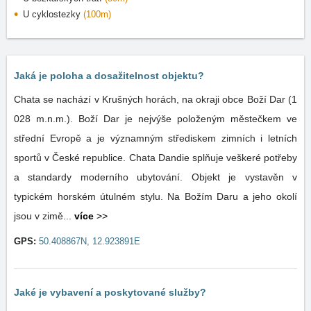
U cyklostezky
(100m)
Jaká je poloha a dosažitelnost objektu?
Chata se nachází v Krušných horách, na okraji obce Boží Dar (1
028 m.n.m.). Boží Dar je nejvýše položeným městečkem ve
střední Evropě a je významným střediskem zimních i letních
sportů v České republice. Chata Dandie splňuje veškeré potřeby
a standardy moderního ubytování. Objekt je vystavěn v
typickém horském útulném stylu. Na Božím Daru a jeho okolí
jsou v zimě...
více
>>
GPS:
50.408867N, 12.923891E
Jaké je vybavení a poskytované služby?