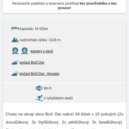
Nezávazné poptávky a rezervace probíhají
bez prostředníka a bez
provize!
kapacita: 44 lůžek
nadmořská výška: 1028 m.
kamery v okolí
počasí Boží Dar
počasí Boží Dar - Novako
Wi-Fi
U lyžařských vleků
Chata na okraji obce Boží Dar nabízí 44 lůžek v 10 pokojích (2x
dvoulůžkový, 3x čtyřlůžkový, 2x pětilůžkový, 3x šestilůžkový).