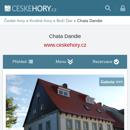
České hory
»
Krušné hory
»
Boží Dar
»
Chata Dandie
Chata Dandie
www.ceskehory.cz
Přehled
Menu
Rezervace
Galerie >>>