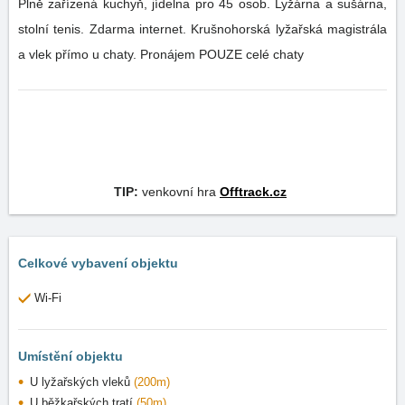
Plně zařízená kuchyň, jídelna pro 45 osob. Lyžárna a sušárna,
stolní tenis. Zdarma internet. Krušnohorská lyžařská magistrála
a vlek přímo u chaty. Pronájem POUZE celé chaty
TIP:
venkovní hra
Offtrack.cz
Celkové vybavení objektu
Wi-Fi
Umístění objektu
U lyžařských vleků
(200m)
U běžkařských tratí
(50m)