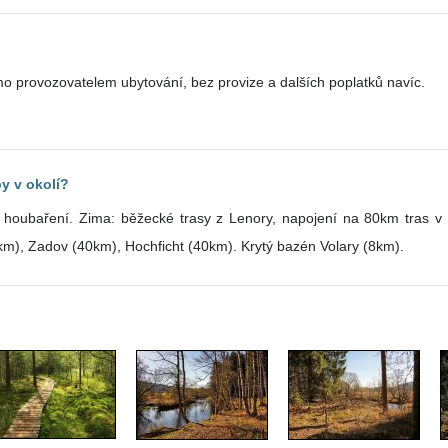
o provozovatelem ubytování, bez provize a dalších poplatků navíc.
y v okolí?
ření, houbaření. Zima: běžecké trasy z Lenory, napojení na 80km tras
m), Zadov (40km), Hochficht (40km). Krytý bazén Volary (8km).