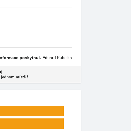
Informace poskytnul:
Eduard Kubelka
a
)
 jednom místě !