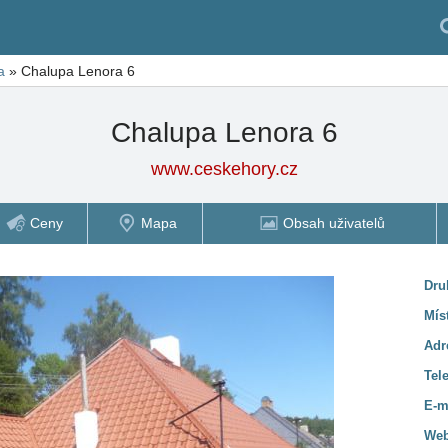
a
»
Chalupa Lenora 6
Chalupa Lenora 6
www.ceskehory.cz
Ceny
Mapa
Obsah uživatelů
Dru
Mís
Adr
Tel
E-m
Web