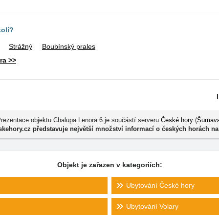
kolí?
Strážný
Boubínský prales
ra >>
rezentace objektu Chalupa Lenora 6 je součástí serveru
České hory
(
Šumav
kehory.cz představuje největší množství informací o českých horách na
Objekt je zařazen v kategoriích:
Ubytování České hory
Ubytování Volary