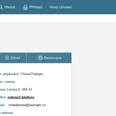
Hledat
Přihlásit
Nový uživatel
Email
Rezervace
h ubytování:
Chata/Chalupa
to:
Lenora
esa:
Lenora 6, 384 42
efon:
zobrazit telefony
ail:
chatalenora@seznam.cz
 adresa: