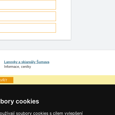
Lanovky a skiareály Šumava
Informace, ceníky
VŘÍT
mava
Osobní údaje
bory cookies
Cookies
užívají soubory cookies s cílem vylepšení