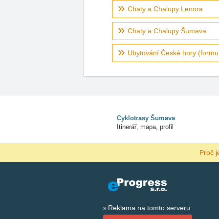
Chaty a Chalupy Lenora
Chaty a Chalupy Šumava
Ubytování České hory (formul
Cyklotrasy Šumava
Itinerář, mapa, profil
Proč j
Reklama na tomto serveru