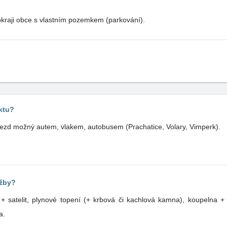
okraji obce s vlastním pozemkem (parkování).
ktu?
jezd možný autem, vlakem, autobusem (Prachatice, Volary, Vimperk).
užby?
 satelit, plynové topení (+ krbová či kachlová kamna), koupelna +
a.