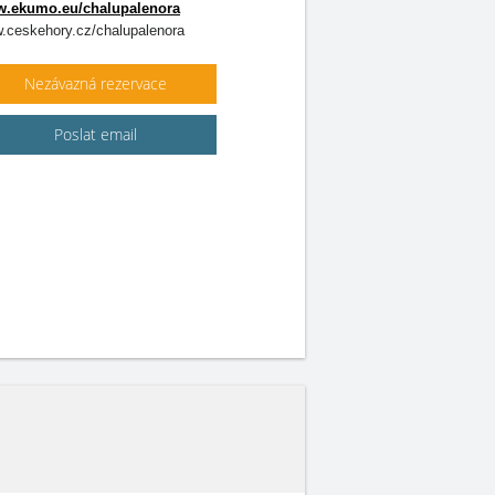
.ekumo.eu/chalupalenora
.ceskehory.cz/chalupalenora
Nezávazná rezervace
Poslat email