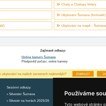
Chaty a Chalupy Volary
Ubytování Šumava (formulář)
ář)
Ubytování na mapě - Šumava
Zajímavé odkazy:
Online kamery Šumava
Předpověď počasí, online kamery
ZOBRAZIT
ZA
e ubytování na našich serverech nejlevnější?
Sezónní odkazy:
Katalog ubytování Šu
Používáme sou
Silvester Šumava
Lastminute Šumava
Silvestr na horách 2025/26
Počasí na horách
Tyto webové stránky po