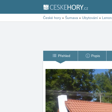
České hory
»
Šumava
»
Ubytování
»
Lenor
Přehled
Popis