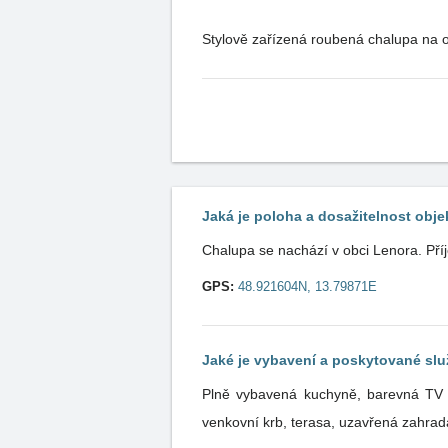
Stylově zařízená roubená chalupa na 
Jaká je poloha a dosažitelnost obje
Chalupa se nachází v obci Lenora. Pří
GPS:
48.921604N, 13.79871E
Jaké je vybavení a poskytované sl
Plně vybavená kuchyně, barevná TV +
venkovní krb, terasa, uzavřená zahrad