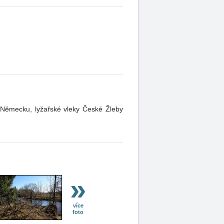
 v Německu, lyžařské vleky České Žleby
»
více
foto