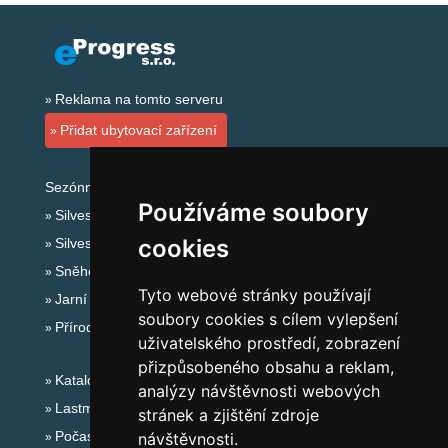
Reklama na tomto serveru
Přidat ubytovací zařízení
Sezónní odkazy:
Používáme soubory
Silvester Lužické hory a Č.Švýcarsko
cookies
Silvestr na horách 2025/26
Sněhové zpravodajství
Tyto webové stránky používají
Jarní prázdniny 2027
soubory cookies s cílem vylepšení
Přírodní koupaliště
uživatelského prostředí, zobrazení
přizpůsobeného obsahu a reklam,
Katalog ubytování
analýzy návštěvnosti webových
Lastminute Lužické hory a Č.Švýcarsko
stránek a zjištění zdroje
Počasí na horách
návštěvnosti.