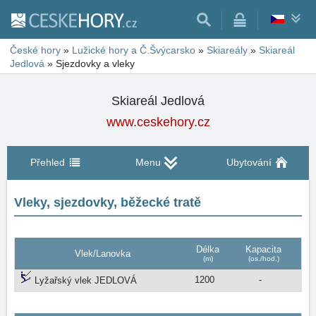
České hory
»
Lužické hory a Č.Švýcarsko
»
Skiareály
»
Skiareál
Jedlová
»
Sjezdovky a vleky
Skiareál Jedlová
www.ceskehory.cz
Přehled
Menu
Ubytování
Vleky, sjezdovky, běžecké tratě
Délka
Kapacita
Vlek/Lanovka
(m)
(os./hod.)
1200
-
Lyžařský vlek JEDLOVÁ