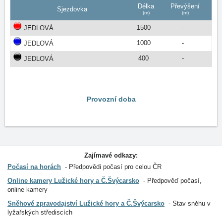
Délka
Převýšení
Sjezdovka
(m)
(m)
1500
-
JEDLOVÁ
1000
-
JEDLOVÁ
400
-
JEDLOVÁ
Provozní doba
Zajímavé odkazy:
Počasí na horách
Předpovědi počasí pro celou ČR
Online kamery Lužické hory a Č.Švýcarsko
Předpověď počasí,
online kamery
Sněhové zpravodajství Lužické hory a Č.Švýcarsko
Stav sněhu v
lyžařských střediscích