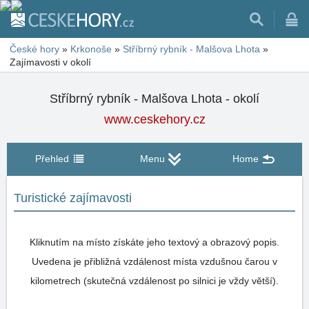
České hory
»
Krkonoše
»
Stříbrný rybník - Malšova Lhota
»
Zajímavosti v okolí
Stříbrný rybník - Malšova Lhota - okolí
www.ceskehory.cz
Přehled
Menu
Home
Turistické zajímavosti
Kliknutím na místo získáte jeho textový a obrazový popis.
Uvedena je přibližná vzdálenost místa vzdušnou čarou v
kilometrech (skutečná vzdálenost po silnici je vždy větší).