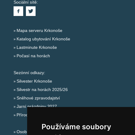
Sociální sítě:
Mapa serveru Krkonoše
Katalog ubytování Krkonoše
Lastminute Krkonoše
Počasí na horách
Sezónní odkazy:
Silvester Krkonoše
Silvestr na horách 2025/26
Sněhové zpravodajství
Jarní prázdniny 2027
Přírodní koupaliště
Používáme soubory
Osobní údaje