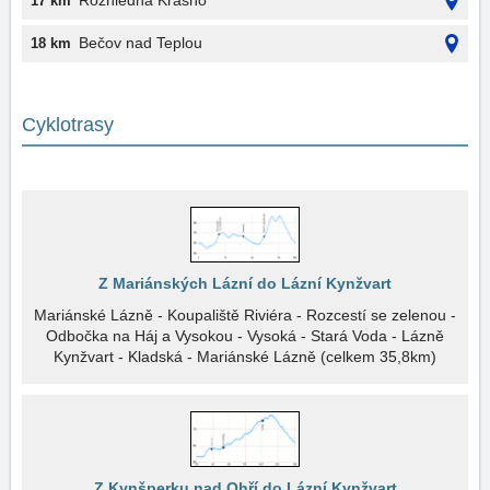
Rozhledna Krásno
17 km
Bečov nad Teplou
18 km
Cyklotrasy
Z Mariánských Lázní do Lázní Kynžvart
Mariánské Lázně - Koupaliště Riviéra - Rozcestí se zelenou -
Odbočka na Háj a Vysokou - Vysoká - Stará Voda - Lázně
Kynžvart - Kladská - Mariánské Lázně (celkem 35,8km)
Z Kynšperku nad Ohří do Lázní Kynžvart