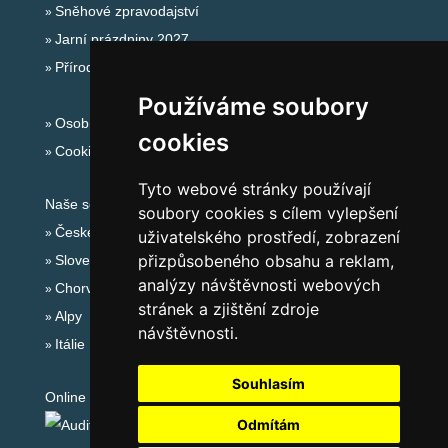
Sněhové zpravodajství
Jarní prázdniny 2027
Přírodní koupaliště
Používáme soubory
Osobní údaje
cookies
Cookies
Tyto webové stránky používají
Naše servery:
soubory cookies s cílem vylepšení
České hory
uživatelského prostředí, zobrazení
přizpůsobeného obsahu a reklam,
Slovenské hory
analýzy návštěvnosti webových
Chorvatsko
stránek a zjištění zdroje
Alpy
návštěvnosti.
Itálie
Souhlasím
Online audit:
Odmítám