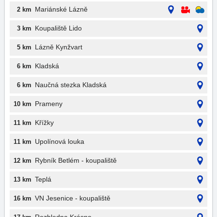
Mariánské Lázně
2 km
Koupaliště Lido
3 km
Lázně Kynžvart
5 km
Kladská
6 km
Naučná stezka Kladská
6 km
Prameny
10 km
Křížky
11 km
Upolínová louka
11 km
Rybník Betlém - koupaliště
12 km
Teplá
13 km
VN Jesenice - koupaliště
16 km