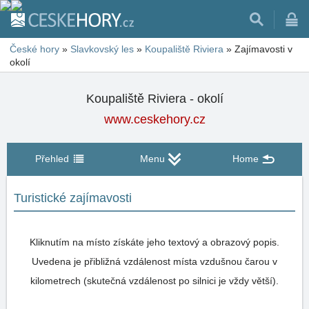
České hory
»
Slavkovský les
»
Koupaliště Riviera
»
Zajímavosti v
okolí
Koupaliště Riviera - okolí
www.ceskehory.cz
Přehled
Menu
Home
Turistické zajímavosti
Kliknutím na místo získáte jeho textový a obrazový popis.
Uvedena je přibližná vzdálenost místa vzdušnou čarou v
kilometrech (skutečná vzdálenost po silnici je vždy větší).