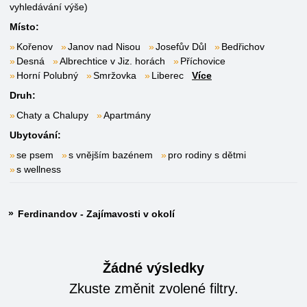
vyhledávání výše)
Místo:
Kořenov
Janov nad Nisou
Josefův Důl
Bedřichov
Desná
Albrechtice v Jiz. horách
Příchovice
Horní Polubný
Smržovka
Liberec
Více
Druh:
Chaty a Chalupy
Apartmány
Ubytování:
se psem
s vnějším bazénem
pro rodiny s dětmi
s wellness
Ferdinandov - Zajímavosti v okolí
Žádné výsledky
Zkuste změnit zvolené filtry.