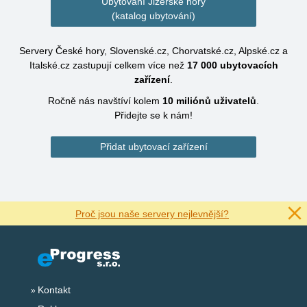
Ubytování Jizerské hory
(katalog ubytování)
Servery České hory, Slovenské.cz, Chorvatské.cz, Alpské.cz a
Italské.cz zastupují celkem více než
17 000
ubytovacích
zařízení
.
Ročně nás navštíví kolem
10 miliónů
uživatelů
.
Přidejte se k nám!
Přidat ubytovací zařízení
Proč jsou naše servery nejlevnější?
Kontakt