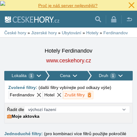
Proč je náš server nejlevnější?
České hory
»
Jizerské hory
»
Ubytování
»
Hotely
»
Ferdinandov
Hotely Ferdinandov
www.ceskehory.cz
Lokalita
Cena
Druh
1
1
Zvolené filtry
:
(
další filtry vybírejte pod odkazy výše
)
Ferdinandov
Hotel
Zrušit filtry
Řadit dle
Moje aktovka
Jednoduché filtry:
(pro kombinaci více filtrů použijte pokročilé