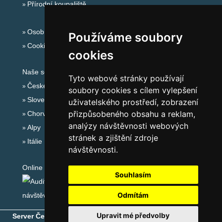
Přírodní koupaliště
Osobní údaje
Používáme soubory
Cookies
cookies
Naše servery:
Tyto webové stránky používají
České hory
soubory cookies s cílem vylepšení
Slovenské hory
uživatelského prostředí, zobrazení
přizpůsobeného obsahu a reklam,
Chorvatsko
analýzy návštěvnosti webových
Alpy
stránek a zjištění zdroje
Itálie
návštěvnosti.
Online audit:
Souhlasím
Odmítám
Upravit mé předvolby
Server České hory
® - Copyright © 1999-2026
eProgress s.r.o.