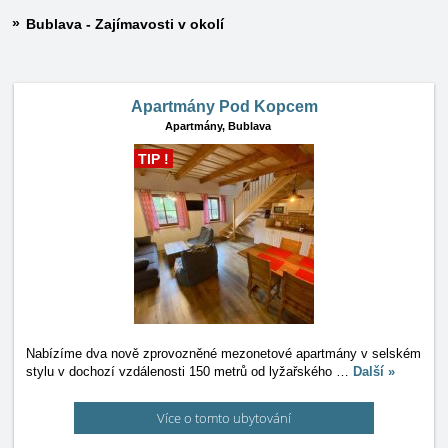
Bublava - Zajímavosti v okolí
Apartmány Pod Kopcem
Apartmány,
Bublava
TIP !
Nabízíme dva nově zprovozněné mezonetové apartmány v selském
stylu v dochozí vzdálenosti 150 metrů od lyžařského
…
Další »
Více o tomto ubytování