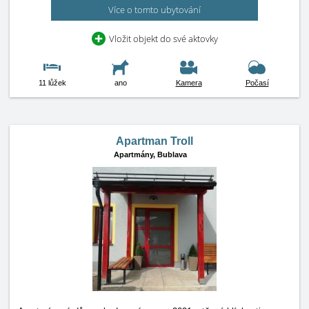
Více o tomto ubytování
Vložit objekt do své aktovky
11 lůžek
ano
Kamera
Počasí
Apartman Troll
Apartmány,
Bublava