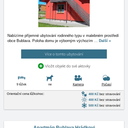
Nabízíme příjemné ubytování rodinného typu v malebném prostředí
obce Bublava. Poloha domu je výborným výchozím
…
Další »
Více o tomto ubytování
Vložit objekt do své aktovky
9 lůžek
ne
Kamera
Počasí
Orientační cena lůžko/noc:
400 Kč
bez stravování
400 Kč
bez stravování
500 Kč
bez stravování
Apartmán Bublava Hrádkovi