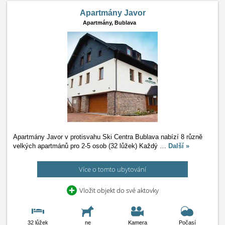
Apartmány Javor
Apartmány,
Bublava
Apartmány Javor v protisvahu Ski Centra Bublava nabízí 8 různě
velkých apartmánů pro 2-5 osob (32 lůžek) Každý
…
Další »
Více o tomto ubytování
Vložit objekt do své aktovky
32 lůžek
ne
Kamera
Počasí