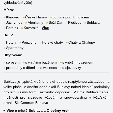
vyhledávání výše)
Místo:
Klínovec
České Hamry
Loučná pod Klínovcem
Jáchymov
Abertamy
Boží Dar
Plešivec
Bublava
Pernink
Kovářská
Více
Druh:
Hotely
Penziony
Horské chaty
Chaty a Chalupy
Apartmány
Ubytování:
se psem
s vnitřním bazénem
s vnějším bazénem
pro rodiny s dětmi
s wellness
u sjezdovky
Bublava je typická krušnohorská obec s rozptýlenou zástavbou na
velké ploše. V dnešní době okolí Bublavy nabízí ideální podmínky
pro letní i zimní formu aktivního odpočinku. V zimě Bublava nabízí
možnosti pro sjezdové lyžování a snowboarding v lyžařském
areálu Ski Centrum Bublava.
Více o místě Bublava a Olověný vrch