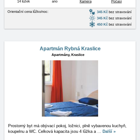
14 lůžek
ano
Kamera
Počasí
Orientační cena lůžko/noc:
345 Kč
bez stravování
345 Kč
bez stravování
450 Kč
bez stravování
Apartmán Rybná Kraslice
Apartmány,
Kraslice
Prostorný byt má obývací pokoj, ložnici, plně vybavenou kuchyň,
koupelnu a WC. Celková kapacita jsou 4 lůžka a
…
Další »