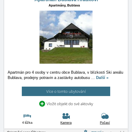
Apartmány,
Bublava
Apartmán pro 4 osoby v centru obce Bublava, v blízkosti Ski areálu
Bublava, prodejny potravin a zastávky autobusu
…
Další »
Více o tomto ubytování
Vložit objekt do své aktovky
4 lůžka
Kamera
Počasí