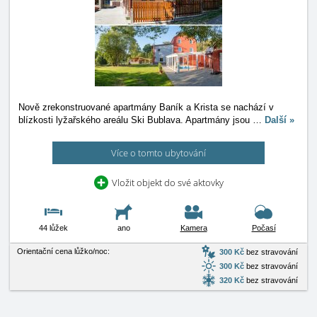
Nově zrekonstruované apartmány Baník a Krista se nachází v
blízkosti lyžařského areálu Ski Bublava. Apartmány jsou
…
Další »
Více o tomto ubytování
Vložit objekt do své aktovky
44 lůžek
ano
Kamera
Počasí
Orientační cena lůžko/noc:
300 Kč
bez stravování
300 Kč
bez stravování
320 Kč
bez stravování