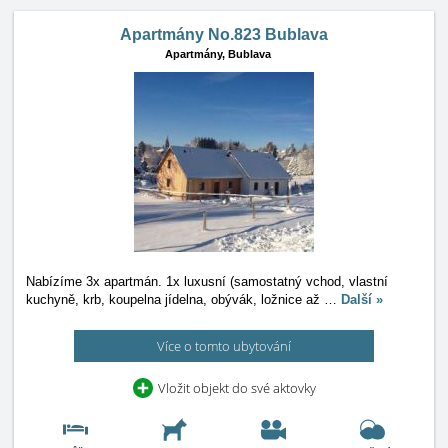
Apartmány No.823 Bublava
Apartmány,
Bublava
Nabízíme 3x apartmán. 1x luxusní (samostatný vchod, vlastní
kuchyně, krb, koupelna jídelna, obývák, ložnice až
…
Další »
Více o tomto ubytování
Vložit objekt do své aktovky