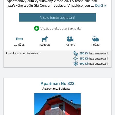
Apartmánový dům vybudovaný v roce 2021 v těsné blízkosti
lyžařského areálu Ski Centrum Bublava. V nabídce jsou
…
Další »
Více o tomto ubytování
Vložit objekt do své aktovky
10 lůžek
na dotaz
Kamera
Počasí
Orientační cena lůžko/noc:
550 Kč
bez stravování
550 Kč
bez stravování
600 Kč
bez stravování
Apartmán No.822
Apartmány,
Bublava