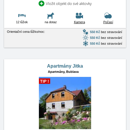
Vložit objekt do své aktovky
12 lůžek
na dotaz
Kamera
Počasí
Orientační cena lůžko/noc:
550 Kč
bez stravování
550 Kč
bez stravování
550 Kč
bez stravování
Apartmány Jitka
Apartmány,
Bublava
TIP !