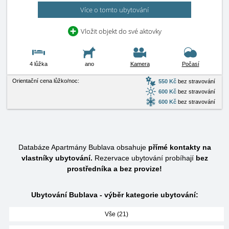
Více o tomto ubytování
Vložit objekt do své aktovky
4 lůžka
ano
Kamera
Počasí
Orientační cena lůžko/noc:
550 Kč
bez stravování
600 Kč
bez stravování
600 Kč
bez stravování
Databáze Apartmány Bublava obsahuje
přímé kontakty na
vlastníky ubytování.
Rezervace ubytování probíhají
bez
prostředníka a bez provize!
Ubytování Bublava - výběr kategorie ubytování:
Vše (21)