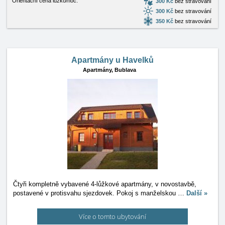
Orientační cena lůžko/noc:
300 Kč
bez stravování
300 Kč
bez stravování
350 Kč
bez stravování
Apartmány u Havelků
Apartmány,
Bublava
Čtyři kompletně vybavené 4-lůžkové apartmány, v novostavbě,
postavené v protisvahu sjezdovek. Pokoj s manželskou
…
Další »
Více o tomto ubytování