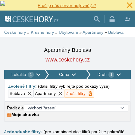
Proč je náš server nejlevnější?
České hory
»
Krušné hory
»
Ubytování
»
Apartmány
»
Bublava
Apartmány Bublava
www.ceskehory.cz
Lokalita
Cena
Druh
1
1
Zvolené filtry
:
(
další filtry vybírejte pod odkazy výše
)
Bublava
Apartmány
Zrušit filtry
Řadit dle
Moje aktovka
Jednoduché filtry:
(pro kombinaci více filtrů použijte pokročilé