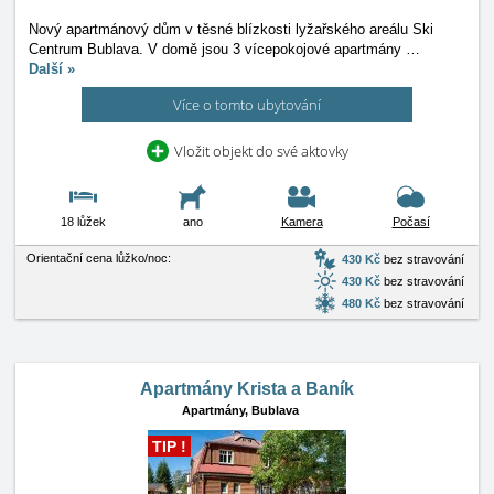
Nový apartmánový dům v těsné blízkosti lyžařského areálu Ski
Centrum Bublava. V domě jsou 3 vícepokojové apartmány
…
Další »
Více o tomto ubytování
Vložit objekt do své aktovky
18 lůžek
ano
Kamera
Počasí
Orientační cena lůžko/noc:
430 Kč
bez stravování
430 Kč
bez stravování
480 Kč
bez stravování
Apartmány Krista a Baník
Apartmány,
Bublava
TIP !