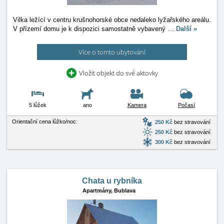
Vilka ležící v centru krušnohorské obce nedaleko lyžařského areálu.
V přízemí domu je k dispozici samostatně vybavený
…
Další »
Více o tomto ubytování
Vložit objekt do své aktovky
5 lůžek
ano
Kamera
Počasí
Orientační cena lůžko/noc:
250 Kč
bez stravování
250 Kč
bez stravování
300 Kč
bez stravování
Chata u rybníka
Apartmány,
Bublava