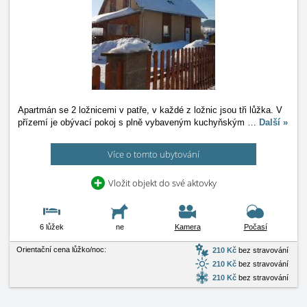
Apartmán se 2 ložnicemi v patře, v každé z ložnic jsou tři lůžka. V
přízemí je obývací pokoj s plně vybaveným kuchyňským
…
Další »
Více o tomto ubytování
Vložit objekt do své aktovky
6 lůžek
ne
Kamera
Počasí
Orientační cena lůžko/noc:
210 Kč
bez stravování
210 Kč
bez stravování
210 Kč
bez stravování