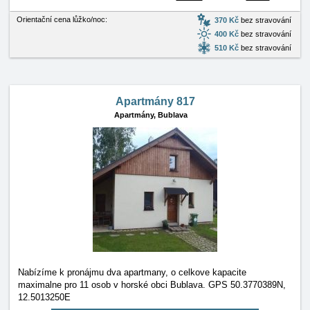
Orientační cena lůžko/noc:
370 Kč
bez stravování
400 Kč
bez stravování
510 Kč
bez stravování
Apartmány 817
Apartmány,
Bublava
Nabízíme k pronájmu dva apartmany, o celkove kapacite
maximalne pro 11 osob v horské obci Bublava. GPS 50.3770389N,
12.5013250E