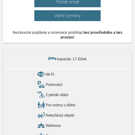
Poslat email
Volné termíny
Nezávazné poptávky a rezervace probíhají
bez prostředníka a bez
provize!
kapacita: 17 lůžek
Wi-Fi
Parkování
Cyklisté vítáni
Pro rodiny s dětmi
Nekuřácký objekt
Wellness