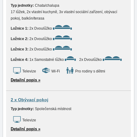
Typ jednotky:
Chata/chalupa
17 lůžek, 2x vlastní kuchyně, 3x vlastní sociální zařízení, obývací
pokoj, balkón/terasa
Ložnice 1:
2x Dvoulůžko
Ložnice 2:
2x Dvoulůžko
Ložnice 3:
2x Dvoulůžko
Ložnice 4:
1x Samostatné lůžko
2x Dvoulůžko
Televize
Wi-Fi
Pro rodiny s dětmi
Detailní popis »
2 x Obývací pokoj
Typ jednotky:
Společenská místnost
Televize
Detailní popis »