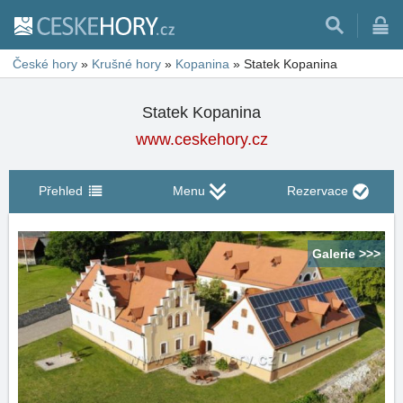
České hory
»
Krušné hory
»
Kopanina
»
Statek Kopanina
Statek Kopanina
www.ceskehory.cz
Přehled
Menu
Rezervace
Galerie >>>