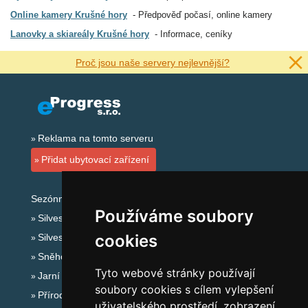
Online kamery Krušné hory
Předpověď počasí, online kamery
Lanovky a skiareály Krušné hory
Informace, ceníky
Proč jsou naše servery nejlevnější?
Reklama na tomto serveru
Přidat ubytovací zařízení
Sezónní odkazy:
Používáme soubory
Silvester Krušné hory
cookies
Silvestr na horách 2025/26
Sněhové zpravodajství
Tyto webové stránky používají
Jarní prázdniny 2027
soubory cookies s cílem vylepšení
Přírodní koupaliště
uživatelského prostředí, zobrazení