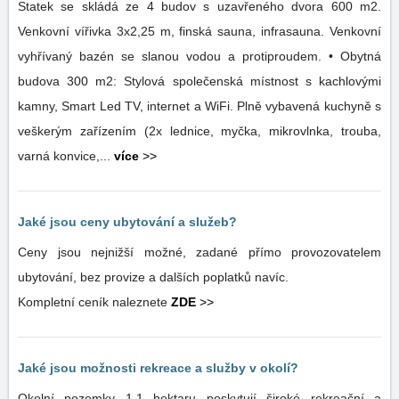
Statek se skládá ze 4 budov s uzavřeného dvora 600 m2.
Venkovní vířivka 3x2,25 m, finská sauna, infrasauna. Venkovní
vyhřívaný bazén se slanou vodou a protiproudem. • Obytná
budova 300 m2: Stylová společenská místnost s kachlovými
kamny, Smart Led TV, internet a WiFi. Plně vybavená kuchyně s
veškerým zařízením (2x lednice, myčka, mikrovlnka, trouba,
varná konvice,...
více
>>
Jaké jsou ceny ubytování a služeb?
Ceny jsou nejnižší možné, zadané přímo provozovatelem
ubytování, bez provize a dalších poplatků navíc.
Kompletní ceník naleznete
ZDE
>>
Jaké jsou možnosti rekreace a služby v okolí?
Okolní pozemky 1,1 hektaru poskytují široké rekreační a