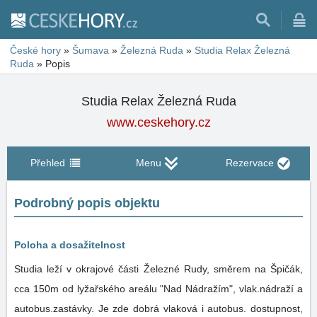
České hory
»
Šumava
»
Železná Ruda
»
Studia Relax Železná
Ruda
»
Popis
Studia Relax Železná Ruda
www.ceskehory.cz
Přehled
Menu
Rezervace
Podrobný popis objektu
Poloha a dosažitelnost
Studia leží v okrajové části Železné Rudy, směrem na Špičák,
cca 150m od lyžařského areálu "Nad Nádražím", vlak.nádraží a
autobus.zastávky. Je zde dobrá vlaková i autobus. dostupnost,