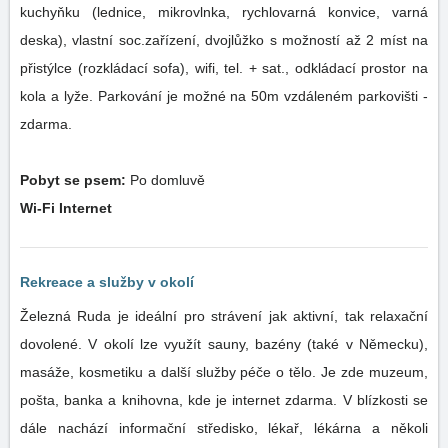
kuchyňku (lednice, mikrovlnka, rychlovarná konvice, varná
deska), vlastní soc.zařízení, dvojlůžko s možností až 2 míst na
přistýlce (rozkládací sofa), wifi, tel. + sat., odkládací prostor na
kola a lyže. Parkování je možné na 50m vzdáleném parkovišti -
zdarma.
Pobyt se psem:
Po domluvě
Wi-Fi Internet
Rekreace a služby v okolí
Železná Ruda je ideální pro strávení jak aktivní, tak relaxační
dovolené. V okolí lze využít sauny, bazény (také v Německu),
masáže, kosmetiku a další služby péče o tělo. Je zde muzeum,
pošta, banka a knihovna, kde je internet zdarma. V blízkosti se
dále nachází informační středisko, lékař, lékárna a několi