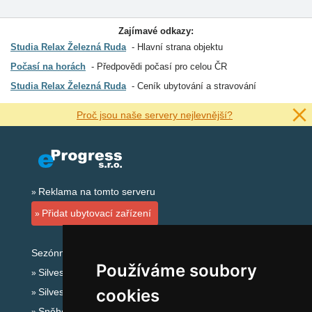
Zajímavé odkazy:
Studia Relax Železná Ruda
Hlavní strana objektu
Počasí na horách
Předpovědi počasí pro celou ČR
Studia Relax Železná Ruda
Ceník ubytování a stravování
Proč jsou naše servery nejlevnější?
Reklama na tomto serveru
Přidat ubytovací zařízení
Sezónní odkazy:
Používáme soubory
Silvester Šumava
cookies
Silvestr na horách 2025/26
Sněhové zpravodajství