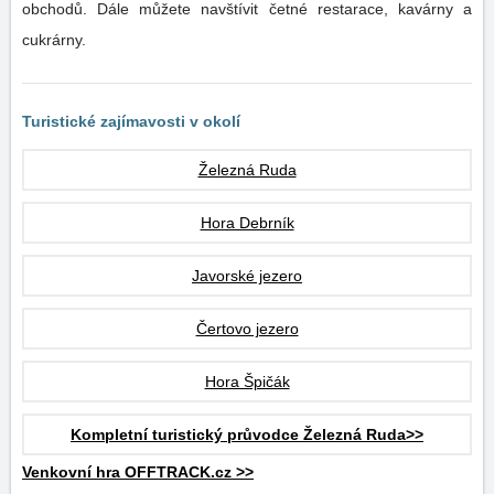
obchodů. Dále můžete navštívit četné restarace, kavárny a
cukrárny.
Turistické zajímavosti v okolí
Železná Ruda
Hora Debrník
Javorské jezero
Čertovo jezero
Hora Špičák
Kompletní turistický průvodce Železná Ruda>>
Venkovní hra OFFTRACK.cz >>