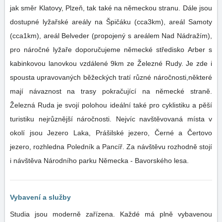
jak směr Klatovy, Plzeň, tak také na německou stranu. Dále jsou
dostupné lyžařské areály na Špičáku (cca3km), areál Samoty
(cca1km), areál Belveder (propojený s areálem Nad Nádražím),
pro náročné lyžaře doporučujeme německé středisko Arber s
kabinkovou lanovkou vzdálené 9km ze Železné Rudy. Je zde i
spousta upravovaných běžeckých tratí různé náročnosti,některé
mají návaznost na trasy pokračující na německé straně.
Železná Ruda je svojí polohou ideální také pro cyklistiku a pěší
turistiku nejrůznější náročnosti. Nejvíc navštěvovaná místa v
okolí jsou Jezero Laka, Prášilské jezero, Černé a Čertovo
jezero, rozhledna Poledník a Pancíř. Za návštěvu rozhodně stojí
i návštěva Národního parku Německa - Bavorského lesa.
Vybavení a služby
Studia jsou moderně zařízena. Každé má plně vybavenou