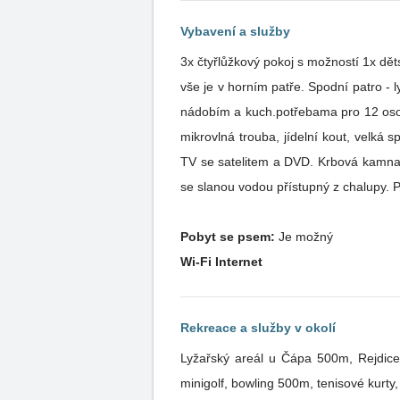
Vybavení a služby
3x čtyřlůžkový pokoj s možností 1x dětská postýlka, 1x WC, 1x koupelna se sprchovým koutem, herna se stolním fotbalem a elektronické šipky - toto
vše je v horním patře. Spodní patro 
nádobím a kuch.potřebama pro 12 osob
mikrovlná trouba, jídelní kout, velk
TV se satelitem a DVD. Krbová kamna.
se slanou vodou přístupný z chalupy. P
Pobyt se psem:
Je možný
Wi-Fi Internet
Rekreace a služby v okolí
Lyžařský areál u Čápa 500m, Rejdice 
minigolf, bowling 500m, tenisové kurt