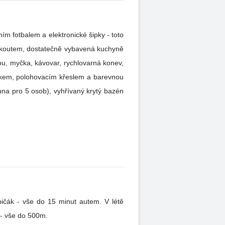
m koutem, dostatečně vybavená kuchyně
u, myčka, kávovar, rychlovarná konev,
olkem, polohovacím křeslem a barevnou
na pro 5 osob), vyhřívaný krytý bazén
 - vše do 15 minut autem. V létě
 - vše do 500m.