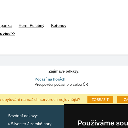
ěpánka
Horní Polubný
Kořenov
hovice>>
Zajímavé odkazy:
Počasí na horách
Předpovědi počasí pro celou ČR
ZOBRAZIT
ZA
e ubytování na našich serverech nejlevnější?
Sezónní odkazy:
Katalog ubytování Jizers
Používáme sou
Silvester Jizerské hory
Lastminute Jizerské hory