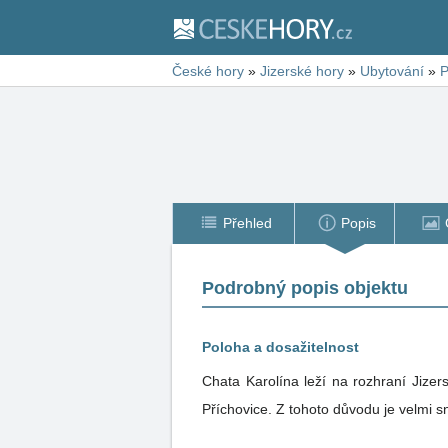
České hory
»
Jizerské hory
»
Ubytování
»
P
Přehled
Popis
Podrobný popis objektu
Poloha a dosažitelnost
Chata Karolína leží na rozhraní Jizer
Příchovice. Z tohoto důvodu je velmi s