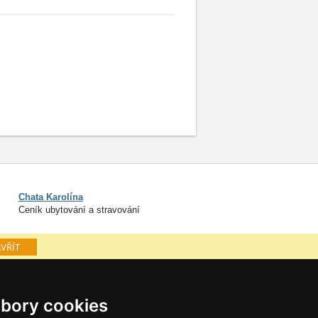
Chata Karolína
Ceník ubytování a stravování
VŘÍT
ké hory
Osobní údaje
bory cookies
Cookies