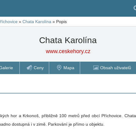
říchovice
»
Chata Karolína
»
Popis
Chata Karolína
www.ceskehory.cz
Galerie
Ceny
Mapa
Obsah uživatelů
ských hor a Krkonoš, přibližně 100 metrů před obcí Příchovice. Chata 
nadno dostupná i v zimě. Parkování je přímo u objektu.