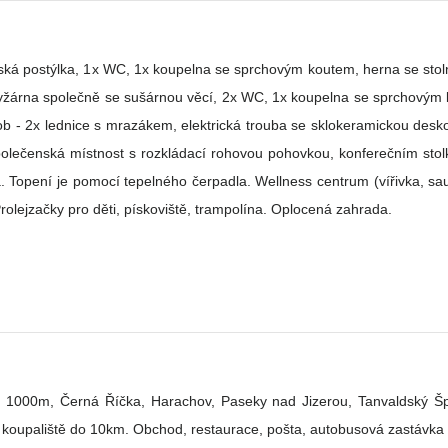
- lyžárna společně se sušárnou věcí, 2x WC, 1x koupelna se sprchový
 - 2x lednice s mrazákem, elektrická trouba se sklokeramickou desko
á společenská místnost s rozkládací rohovou pohovkou, konferečním st
 Topení je pomocí tepelného čerpadla. Wellness centrum (vířivka, sau
rolejzačky pro děti, pískoviště, trampolína. Oplocená zahrada.
1000m, Černá Říčka, Harachov, Paseky nad Jizerou, Tanvaldský Špičák
y, koupaliště do 10km. Obchod, restaurace, pošta, autobusová zastávka