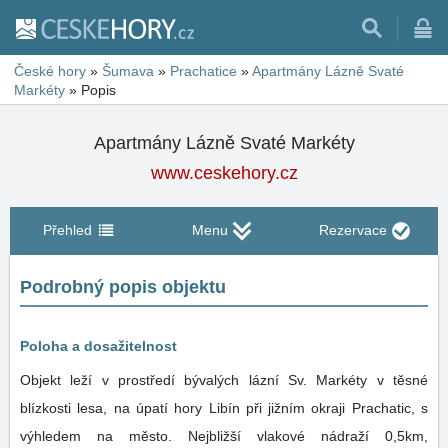
České hory
»
Šumava
»
Prachatice
»
Apartmány Lázně Svaté
Markéty
»
Popis
Apartmány Lázně Svaté Markéty
www.ceskehory.cz
Přehled
Menu
Rezervace
Podrobný popis objektu
Poloha a dosažitelnost
Objekt leží v prostředí bývalých lázní Sv. Markéty v těsné
blízkosti lesa, na úpatí hory Libín při jižním okraji Prachatic, s
výhledem na město. Nejbližší vlakové nádraží 0,5km,