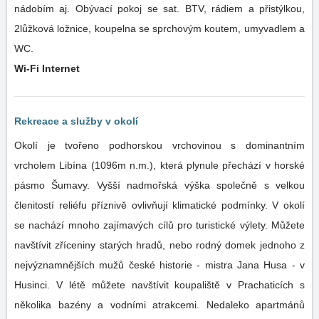
nádobím aj. Obývací pokoj se sat. BTV, rádiem a přistýlkou,
2lůžková ložnice, koupelna se sprchovým koutem, umyvadlem a
WC.
Wi-Fi Internet
Rekreace a služby v okolí
Okolí je tvořeno podhorskou vrchovinou s dominantním
vrcholem Libína (1096m n.m.), která plynule přechází v horské
pásmo Šumavy. Vyšší nadmořská výška společně s velkou
členitostí reliéfu příznivě ovlivňují klimatické podmínky. V okolí
se nachází mnoho zajímavých cílů pro turistické výlety. Můžete
navštívit zříceniny starých hradů, nebo rodný domek jednoho z
nejvýznamnějších mužů české historie - mistra Jana Husa - v
Husinci. V létě můžete navštívit koupaliště v Prachaticích s
několika bazény a vodními atrakcemi. Nedaleko apartmánů