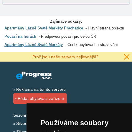
Zajímavé odkazy:
Apartmány Lázně Svaté Markéty Prachatice
Hlavní strana objektu
Počasí na horách
Předpovědi počasí pro celou ČR
Apartmány Lázně Svaté Markéty
Ceník ubytování a stravování
Proč jsou naše servery nejlevnější?
Reklama na tomto serveru
Přidat ubytovací zařízení
Sezónní odkazy:
Používáme soubory
Silvester Šumava
Silvestr na horách 2025/26