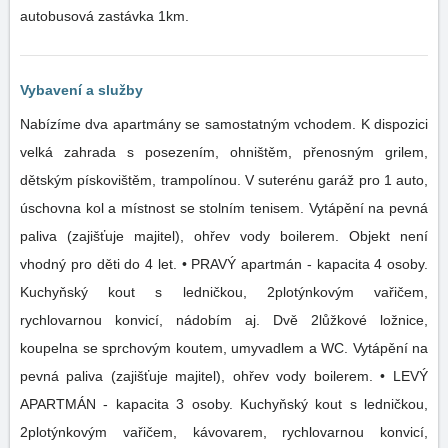
autobusová zastávka 1km.
Vybavení a služby
Nabízíme dva apartmány se samostatným vchodem. K dispozici
velká zahrada s posezením, ohništěm, přenosným grilem,
dětským pískovištěm, trampolínou. V suterénu garáž pro 1 auto,
úschovna kol a místnost se stolním tenisem. Vytápění na pevná
paliva (zajišťuje majitel), ohřev vody boilerem. Objekt není
vhodný pro děti do 4 let. • PRAVÝ apartmán - kapacita 4 osoby.
Kuchyňský kout s ledničkou, 2plotýnkovým vařičem,
rychlovarnou konvicí, nádobím aj. Dvě 2lůžkové ložnice,
koupelna se sprchovým koutem, umyvadlem a WC. Vytápění na
pevná paliva (zajišťuje majitel), ohřev vody boilerem. • LEVÝ
APARTMÁN - kapacita 3 osoby. Kuchyňský kout s ledničkou,
2plotýnkovým vařičem, kávovarem, rychlovarnou konvicí,