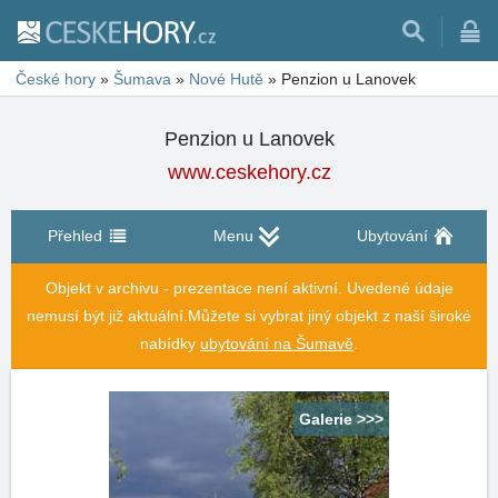
České hory
»
Šumava
»
Nové Hutě
»
Penzion u Lanovek
Penzion u Lanovek
www.ceskehory.cz
Přehled
Menu
Ubytování
Objekt v archivu - prezentace není aktivní. Uvedené údaje
nemusí být již aktuální.
Můžete si vybrat jiný objekt z naší široké
nabídky
ubytování na Šumavě
.
Galerie >>>