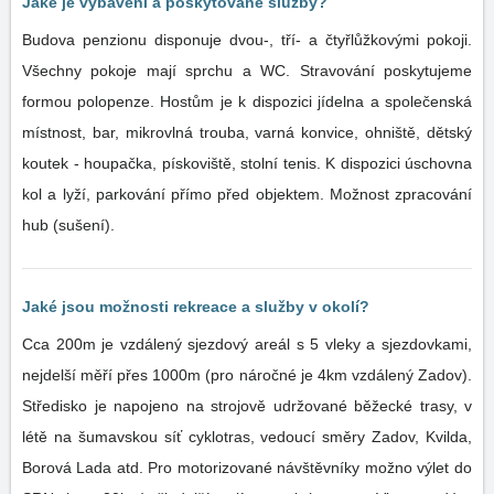
Jaké je vybavení a poskytované služby?
Budova penzionu disponuje dvou-, tří- a čtyřlůžkovými pokoji.
Všechny pokoje mají sprchu a WC. Stravování poskytujeme
formou polopenze. Hostům je k dispozici jídelna a společenská
místnost, bar, mikrovlná trouba, varná konvice, ohniště, dětský
koutek - houpačka, pískoviště, stolní tenis. K dispozici úschovna
kol a lyží, parkování přímo před objektem. Možnost zpracování
hub (sušení).
Jaké jsou možnosti rekreace a služby v okolí?
Cca 200m je vzdálený sjezdový areál s 5 vleky a sjezdovkami,
nejdelší měří přes 1000m (pro náročné je 4km vzdálený Zadov).
Středisko je napojeno na strojově udržované běžecké trasy, v
létě na šumavskou síť cyklotras, vedoucí směry Zadov, Kvilda,
Borová Lada atd. Pro motorizované návštěvníky možno výlet do