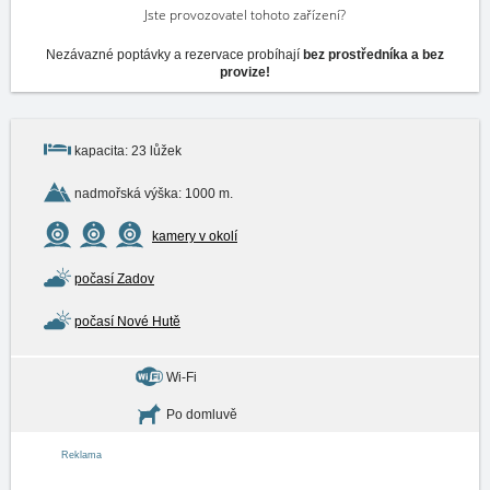
Jste provozovatel tohoto zařízení?
Nezávazné poptávky a rezervace probíhají
bez prostředníka a bez
provize!
kapacita: 23 lůžek
nadmořská výška: 1000 m.
kamery v okolí
počasí Zadov
počasí Nové Hutě
Wi-Fi
Po domluvě