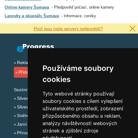
Online kamery Šumava
Předpověď počasí, online kamery
Lanovky a skiareály Šumava
Informace, ceníky
Proč jsou naše servery nejlevnější?
Reklama na tomto serveru
Používáme soubory
Přidat ubytovací zařízení
cookies
Sezónní odkazy:
Tyto webové stránky používají
Silvester Šumava
soubory cookies s cílem vylepšení
Silvestr na horách 2025/26
uživatelského prostředí, zobrazení
přizpůsobeného obsahu a reklam,
Sněhové zpravodajství
analýzy návštěvnosti webových
Jarní prázdniny 2027
stránek a zjištění zdroje
Přírodní koupaliště