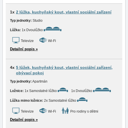
1x
2 lůžka, kuchyňský kout, vlastní sociální zařízení
Typ jednotky:
Studio
Lůžka:
1x Dvoulůžko
Televize
Wi-Fi
Detailní popis »
4x
5 lůžek, kuchyňský kout, vlastní sociální zařízení,
obývací pokoj
Typ jednotky:
Apartmán
Ložnice:
1x Samostatné lůžko
1x Dvoulůžko
Lůžka mimo ložnice:
2x Samostatné lůžko
Televize
Wi-Fi
Pro rodiny s dětmi
Detailní popis »