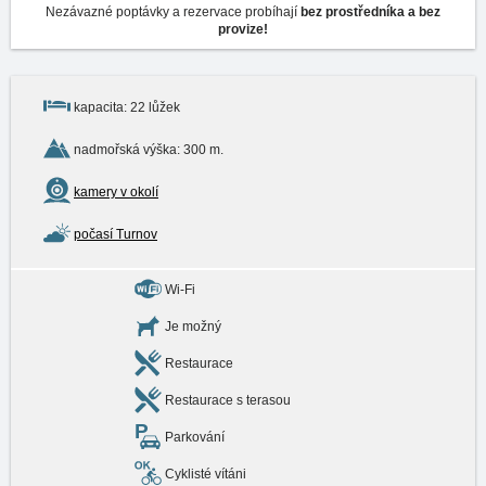
Nezávazné poptávky a rezervace probíhají
bez prostředníka a bez
provize!
kapacita: 22 lůžek
nadmořská výška: 300 m.
kamery v okolí
počasí Turnov
Wi-Fi
Je možný
Restaurace
Restaurace s terasou
Parkování
Cyklisté vítáni