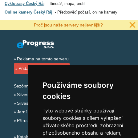
Cyklotrasy Český Ráj
Itinerář, mapa, profil
Online kamery Český Ráj
Předpověď počasí, online kamery
Proč jsou naše servery nejlevnější?
Reklama na tomto serveru
Přidat ubytovací zařízení
Používáme soubory
Sezónní odkazy:
cookies
Silvester Český Ráj
Silvestr na horách 2025/26
Tyto webové stránky používají
Jarní prázdniny 2027
soubory cookies s cílem vylepšení
Přírodní koupaliště
uživatelského prostředí, zobrazení
přizpůsobeného obsahu a reklam,
Katalog ubytování Český Ráj