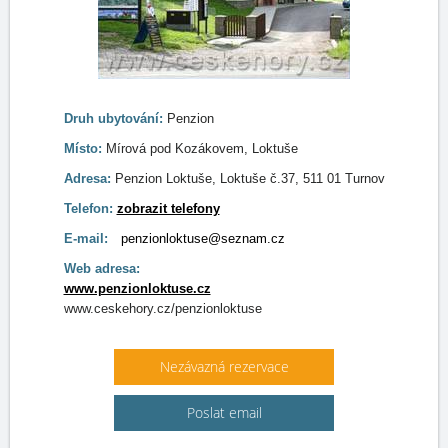
Druh ubytování:
Penzion
Místo:
Mírová pod Kozákovem, Loktuše
Adresa:
Penzion Loktuše, Loktuše č.37, 511 01 Turnov
Telefon:
zobrazit telefony
E-mail:
penzionloktuse@seznam.cz
Web adresa:
www.penzionloktuse.cz
www.ceskehory.cz/penzionloktuse
Nezávazná rezervace
Poslat email