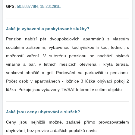
GPS:
50.588778N, 15.231291E
Jaké je vybavení a poskytované služby?
Penzion nabízí pět dvoupokojovích apartmánů s vlastním
sociálním zařízením, vybavenou kuchyňskou linkou, lednicí, s
možností vaření. V suterénu penzionu se nachází stylová
vinárna a bar, v letních měsících otevřená i krytá terasa,
venkovní ohniště a gril. Parkování na parkovišti u penzionu.
Počet osob v apartmánech - ložnice 3 lůžka obývací pokoj 2
lůžka. Pokoje jsou vybaveny TV/SAT.Internet v celém objektu.
Jaké jsou ceny ubytování a služeb?
Ceny jsou nejnižší možné, zadané přímo provozovatelem
ubytování, bez provize a dalších poplatků navíc.