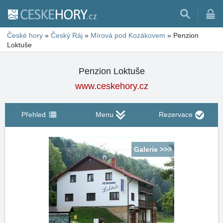
České hory
»
Český Ráj
»
Mírová pod Kozákovem
»
Penzion
Loktuše
Penzion Loktuše
www.ceskehory.cz
Přehled
Menu
Rezervace
Galerie >>>