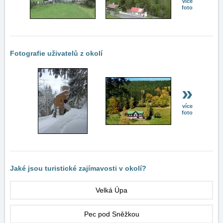
více
foto
Fotografie uživatelů z okolí
»
více
foto
Jaké jsou turistické zajímavosti v okolí?
Velká Úpa
Pec pod Sněžkou