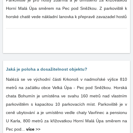
Parkoviště je pro hosty zdarma a je umístěno za křižovatkou
Horní Malá Úpa směrem na Pec pod Sněžkou. Z parkoviště k
horské chatě vede nákladní lanovka k přepravě zavazadel hostů
Jaká je poloha a dosažitelnost objektu?
Nalézá se ve východní části Krkonoš v nadmořské výšce 810
metrů na začátku obce Velká Úpa - Pec pod Sněžkou. Horská
chata Bohumín je umístěna ve svahu 160 metrů nad vlastním
parkovištěm s kapacitou 10 parkovacích míst. Parkoviště je v
ceně ubytování a je umístěno vedle chaty Vavřinec a pensionu
U Karla, 800 metrů za křižovatkou Horní Malá Úpa směrem na
Pec pod...
více
>>