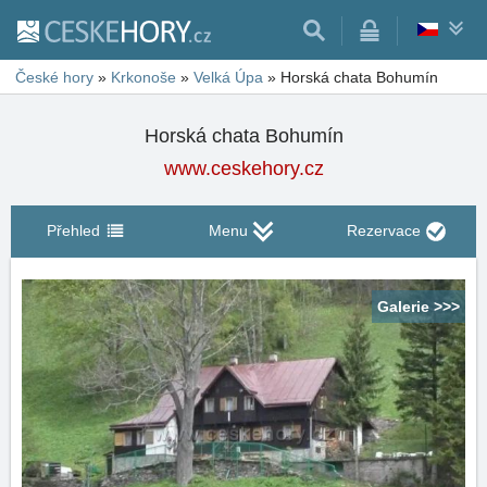
České hory
»
Krkonoše
»
Velká Úpa
»
Horská chata Bohumín
Horská chata Bohumín
www.ceskehory.cz
Přehled
Menu
Rezervace
Galerie >>>