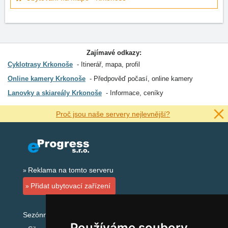
Zajímavé odkazy:
Cyklotrasy Krkonoše
Itinerář, mapa, profil
Online kamery Krkonoše
Předpověď počasí, online kamery
Lanovky a skiareály Krkonoše
Informace, ceníky
Proč jsou naše servery nejlevnější?
Reklama na tomto serveru
Přidat ubytovací zařízení
Sezónní odkazy:
Používáme soubory