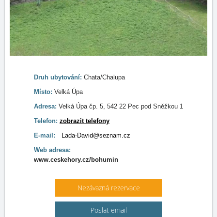
Druh ubytování:
Chata/Chalupa
Místo:
Velká Úpa
Adresa:
Velká Úpa čp. 5, 542 22 Pec pod Sněžkou 1
Telefon:
zobrazit telefony
E-mail:
Lada-David@seznam.cz
Web adresa:
www.ceskehory.cz/bohumin
Nezávazná rezervace
Poslat email