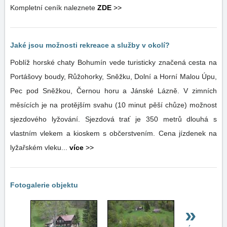
Kompletní ceník naleznete
ZDE
>>
Jaké jsou možnosti rekreace a služby v okolí?
Poblíž horské chaty Bohumín vede turisticky značená cesta na
Portášovy boudy, Růžohorky, Sněžku, Dolní a Horní Malou Úpu,
Pec pod Sněžkou, Černou horu a Jánské Lázně. V zimních
měsících je na protějším svahu (10 minut pěší chůze) možnost
sjezdového lyžování. Sjezdová trať je 350 metrů dlouhá s
vlastním vlekem a kioskem s občerstvením. Cena jízdenek na
lyžařském vleku...
více
>>
Fotogalerie objektu
»