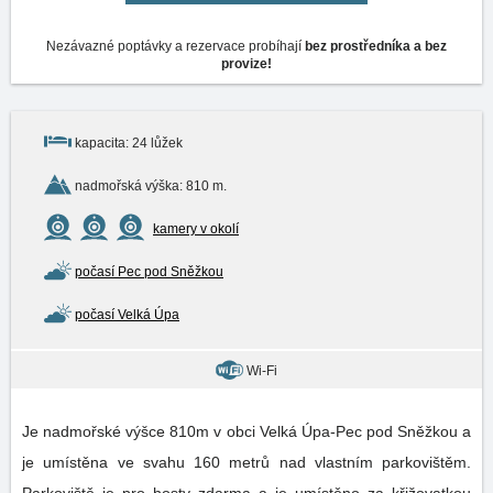
Nezávazné poptávky a rezervace probíhají
bez prostředníka a bez
provize!
kapacita: 24 lůžek
nadmořská výška: 810 m.
kamery v okolí
počasí Pec pod Sněžkou
počasí Velká Úpa
Wi-Fi
Je nadmořské výšce 810m v obci Velká Úpa-Pec pod Sněžkou a
je umístěna ve svahu 160 metrů nad vlastním parkovištěm.