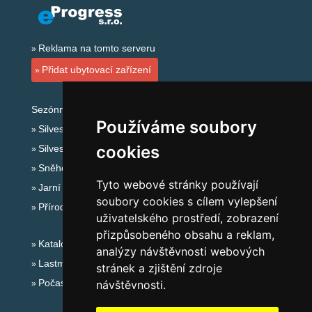
Reklama na tomto serveru
Přidat ubytovací zařízení
Sezónní odkazy:
Používáme soubory
Silvester Jizerské hory
cookies
Silvestr na horách 2025/26
Sněhové zpravodajství
Tyto webové stránky používají
Jarní prázdniny 2027
soubory cookies s cílem vylepšení
Přírodní koupaliště
uživatelského prostředí, zobrazení
přizpůsobeného obsahu a reklam,
Katalog ubytování Jizerské hory
analýzy návštěvnosti webových
Lastminute Jizerské hory
stránek a zjištění zdroje
Počasí na horách
návštěvnosti.