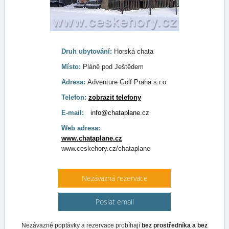
Druh ubytování:
Horská chata
Místo:
Pláně pod Ještědem
Adresa:
Adventure Golf Praha s.r.o.
Telefon:
zobrazit telefony
E-mail:
info@chataplane.cz
Web adresa:
www.chataplane.cz
www.ceskehory.cz/chataplane
Nezávazná rezervace
Poslat email
Nezávazné poptávky a rezervace probíhají
bez prostředníka a bez