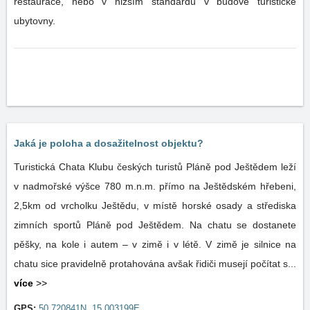
restaurace, nebo v nižším standardu v budově turistické
ubytovny.
Jaká je poloha a dosažitelnost objektu?
Turistická Chata Klubu českých turistů Pláně pod Ještědem leží
v nadmořské výšce 780 m.n.m. přímo na Ještědském hřebeni,
2,5km od vrcholku Ještědu, v místě horské osady a střediska
zimních sportů Pláně pod Ještědem. Na chatu se dostanete
pěšky, na kole i autem – v zimě i v létě. V zimě je silnice na
chatu sice pravidelně protahována avšak řidiči musejí počítat s...
více
>>
GPS:
50.720841N, 15.003199E