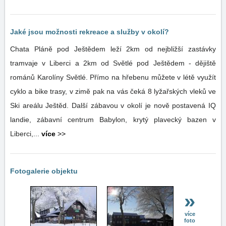
Jaké jsou možnosti rekreace a služby v okolí?
Chata Pláně pod Ještědem leží 2km od nejbližší zastávky
tramvaje v Liberci a 2km od Světlé pod Ještědem - dějiště
románů Karolíny Světlé. Přímo na hřebenu můžete v létě využít
cyklo a bike trasy, v zimě pak na vás čeká 8 lyžařských vleků ve
Ski areálu Ještěd. Další zábavou v okolí je nově postavená IQ
landie, zábavní centrum Babylon, krytý plavecký bazen v
Liberci,...
více
>>
Fotogalerie objektu
»
více
foto