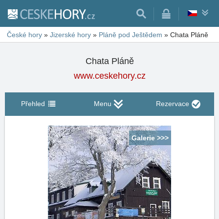
České hory
»
Jizerské hory
»
Pláně pod Ještědem
»
Chata Pláně
Chata Pláně
www.ceskehory.cz
Přehled
Menu
Rezervace
Galerie >>>