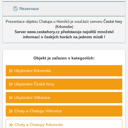
Rezervace
Prezentace objektu Chalupa u Horníků je součástí serveru
České hory
(
Krkonoše
)
Server www.ceskehory.cz představuje největší množství
informací o českých horách na jednom místě !
Objekt je zařazen v kategoriích:
Ubytování Krkonoše
Ubytování České hory
Ubytování Vítkovice
Chaty a Chalupy Vítkovice
Chaty a Chalupy Krkonoše