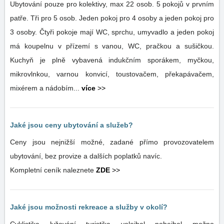
Ubytování pouze pro kolektivy, max 22 osob. 5 pokojů v prvním
patře. Tři pro 5 osob. Jeden pokoj pro 4 osoby a jeden pokoj pro
3 osoby. Čtyři pokoje mají WC, sprchu, umyvadlo a jeden pokoj
má koupelnu v přízemí s vanou, WC, pračkou a sušičkou.
Kuchyň je plně vybavená indukčním sporákem, myčkou,
mikrovlnkou, varnou konvicí, toustovačem, překapávačem,
mixérem a nádobím...
více
>>
Jaké jsou ceny ubytování a služeb?
Ceny jsou nejnižší možné, zadané přímo provozovatelem
ubytování, bez provize a dalších poplatků navíc.
Kompletní ceník naleznete
ZDE
>>
Jaké jsou možnosti rekreace a služby v okolí?