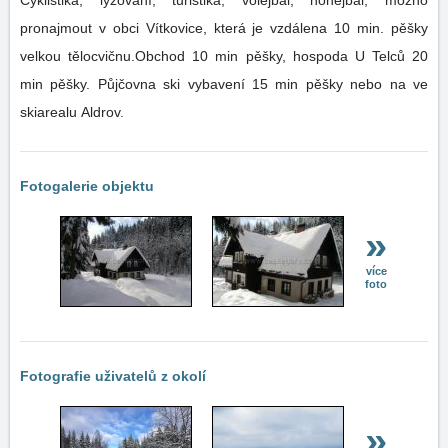
Cyklistika, lyžování, turistika, volejbal, nohejbal, možno
pronajmout v obci Vítkovice, která je vzdálena 10 min. pěšky
velkou tělocvičnu.Obchod 10 min pěšky, hospoda U Telců 20
min pěšky. Půjčovna ski vybavení 15 min pěšky nebo na ve
skiarealu Aldrov.
Fotogalerie objektu
»
více
foto
Fotografie uživatelů z okolí
»