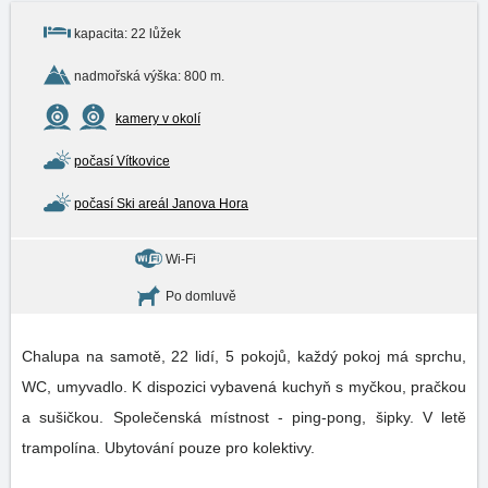
kapacita: 22 lůžek
nadmořská výška: 800 m.
kamery v okolí
počasí Vítkovice
počasí Ski areál Janova Hora
Wi-Fi
Po domluvě
Chalupa na samotě, 22 lidí, 5 pokojů, každý pokoj má sprchu,
WC, umyvadlo. K dispozici vybavená kuchyň s myčkou, pračkou
a sušičkou. Společenská místnost - ping-pong, šipky. V letě
trampolína. Ubytování pouze pro kolektivy.