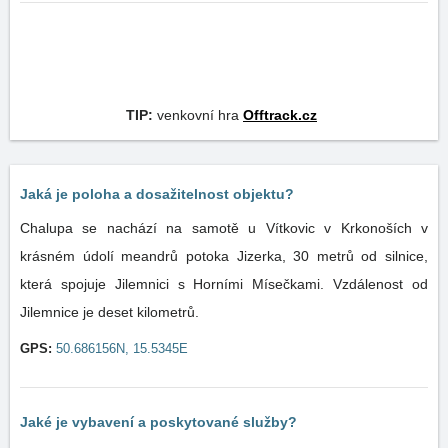
TIP:
venkovní hra
Offtrack.cz
Jaká je poloha a dosažitelnost objektu?
Chalupa se nachází na samotě u Vítkovic v Krkonoších v
krásném údolí meandrů potoka Jizerka, 30 metrů od silnice,
která spojuje Jilemnici s Horními Mísečkami. Vzdálenost od
Jilemnice je deset kilometrů.
GPS:
50.686156N, 15.5345E
Jaké je vybavení a poskytované služby?