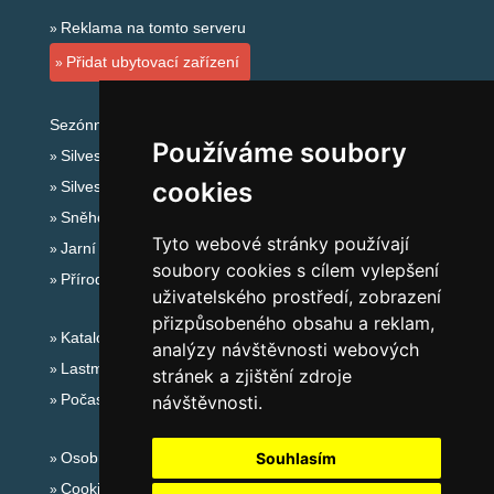
Reklama na tomto serveru
Přidat ubytovací zařízení
Sezónní odkazy:
Používáme soubory
Silvester Krkonoše
cookies
Silvestr na horách 2025/26
Sněhové zpravodajství
Tyto webové stránky používají
Jarní prázdniny 2027
soubory cookies s cílem vylepšení
Přírodní koupaliště
uživatelského prostředí, zobrazení
přizpůsobeného obsahu a reklam,
Katalog ubytování Krkonoše
analýzy návštěvnosti webových
Lastminute Krkonoše
stránek a zjištění zdroje
Počasí na horách
návštěvnosti.
Osobní údaje
Souhlasím
Cookies