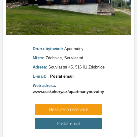
Druh ubytování:
Apartmány
Místo:
Zdobnice, Souvlastní
Adresa:
Souvlastní 45, 516 01 Zdobnice
E-mail:
Poslat email
Web adresa:
www.ceskehory.cz/apartmanynovotny
Nezávazná rezervace
Poslat email