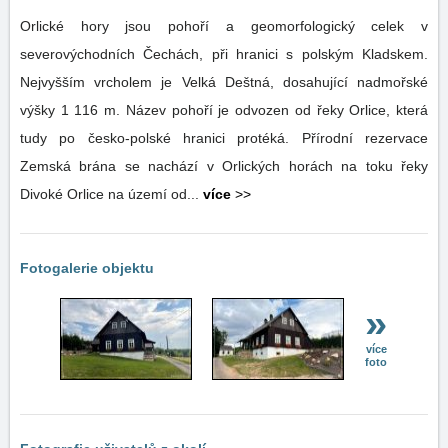
Orlické hory jsou pohoří a geomorfologický celek v
severovýchodních Čechách, při hranici s polským Kladskem.
Nejvyšším vrcholem je Velká Deštná, dosahující nadmořské
výšky 1 116 m. Název pohoří je odvozen od řeky Orlice, která
tudy po česko-polské hranici protéká. Přírodní rezervace
Zemská brána se nachází v Orlických horách na toku řeky
Divoké Orlice na území od...
více
>>
Fotogalerie objektu
»
více
foto