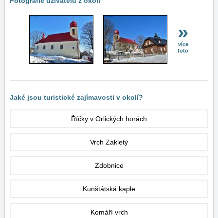
Fotografie uživatelů z okolí
»
více
foto
Jaké jsou turistické zajímavosti v okolí?
Říčky v Orlických horách
Vrch Zakletý
Zdobnice
Kunštátská kaple
Komáří vrch