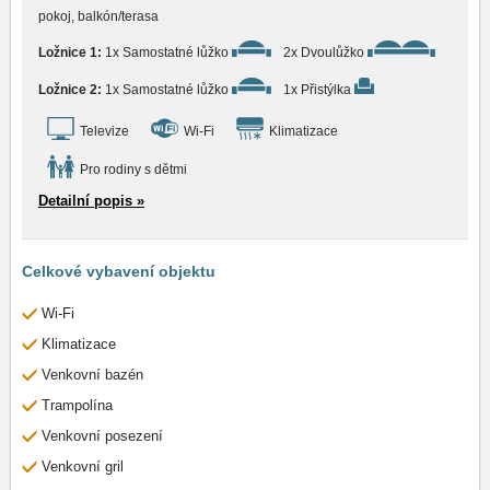
pokoj, balkón/terasa
Ložnice 1:
1x Samostatné lůžko
2x Dvoulůžko
Ložnice 2:
1x Samostatné lůžko
1x Přistýlka
Televize
Wi-Fi
Klimatizace
Pro rodiny s dětmi
Detailní popis »
Celkové vybavení objektu
Wi-Fi
Klimatizace
Venkovní bazén
Trampolína
Venkovní posezení
Venkovní gril