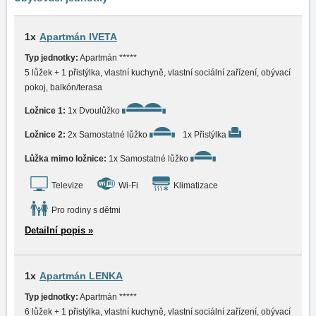
1x
Apartmán IVETA
Typ jednotky:
Apartmán *****
5 lůžek + 1 přistýlka, vlastní kuchyně, vlastní sociální zařízení, obývací
pokoj, balkón/terasa
Ložnice 1:
1x Dvoulůžko
Ložnice 2:
2x Samostatné lůžko
1x Přistýlka
Lůžka mimo ložnice:
1x Samostatné lůžko
Televize
Wi-Fi
Klimatizace
Pro rodiny s dětmi
Detailní popis »
1x
Apartmán LENKA
Typ jednotky:
Apartmán *****
6 lůžek + 1 přistýlka, vlastní kuchyně, vlastní sociální zařízení, obývací