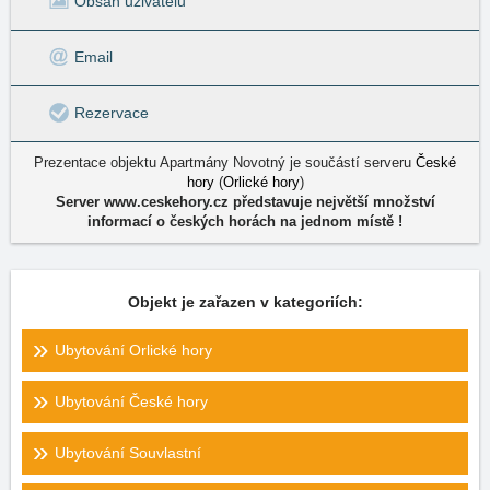
Obsah uživatelů
Email
Rezervace
Prezentace objektu Apartmány Novotný je součástí serveru
České
hory
(
Orlické hory
)
Server www.ceskehory.cz představuje největší množství
informací o českých horách na jednom místě !
Objekt je zařazen v kategoriích:
Ubytování Orlické hory
Ubytování České hory
Ubytování Souvlastní