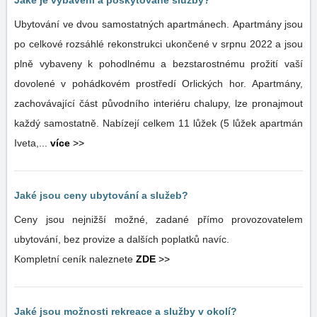
Jaké je vybavení a poskytované služby?
Ubytování ve dvou samostatných apartmánech. Apartmány jsou
po celkové rozsáhlé rekonstrukci ukončené v srpnu 2022 a jsou
plně vybaveny k pohodlnému a bezstarostnému prožití vaší
dovolené v pohádkovém prostředí Orlických hor. Apartmány,
zachovávající část původního interiéru chalupy, lze pronajmout
každý samostatně. Nabízejí celkem 11 lůžek (5 lůžek apartmán
Iveta,...
více
>>
Jaké jsou ceny ubytování a služeb?
Ceny jsou nejnižší možné, zadané přímo provozovatelem
ubytování, bez provize a dalších poplatků navíc.
Kompletní ceník naleznete
ZDE
>>
Jaké jsou možnosti rekreace a služby v okolí?