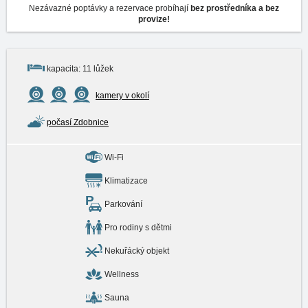
Nezávazné poptávky a rezervace probíhají
bez prostředníka a bez
provize!
kapacita: 11 lůžek
kamery v okolí
počasí Zdobnice
Wi-Fi
Klimatizace
Parkování
Pro rodiny s dětmi
Nekuřácký objekt
Wellness
Sauna