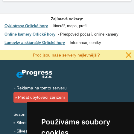
Zajímavé odkazy:
Cyklotrasy Orlické hory
Itinerář, mapa, profil
Online kamery Orlické hory
Předpověď počasí, online kamery
Lanovky a skiareály Orlické hory
Informace, ceníky
Proč jsou naše servery nejlevnější?
Reklama na tomto serveru
Přidat ubytovací zařízení
Sezónní odkazy:
Používáme soubory
Silvester Orlické hory
cookies
Silvestr na horách 2025/26