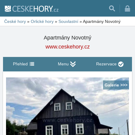
České hory
»
Orlické hory
»
Souvlastní
»
Apartmány Novotný
Apartmány Novotný
www.ceskehory.cz
Přehled
Menu
Rezervace
Galerie >>>