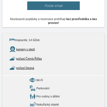
Poslat email
Nezávazné poptávky a rezervace probíhají
bez prostředníka a bez
provize!
kapacita: 14 lůžek
kamery v okolí
počasí Černá Říčka
počasí Desná
Wi-Fi
Parkování
Pro rodiny s dětmi
Nekuřácký objekt