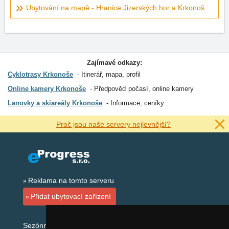
Ubytování na mapě - Hranice Jizerských hor a Krkonoš
Zajímavé odkazy:
Cyklotrasy Krkonoše
Itinerář, mapa, profil
Online kamery Krkonoše
Předpověď počasí, online kamery
Lanovky a skiareály Krkonoše
Informace, ceníky
Proč jsou naše servery nejlevnější?
Reklama na tomto serveru
Přidat ubytovací zařízení
Sezónní odkazy: