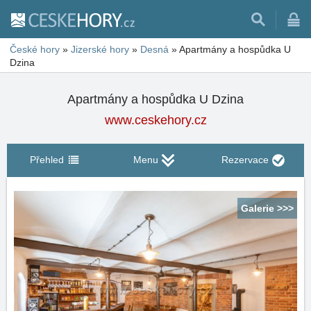
České hory
»
Jizerské hory
»
Desná
»
Apartmány a hospůdka U
Dzina
Apartmány a hospůdka U Dzina
www.ceskehory.cz
Přehled
Menu
Rezervace
Galerie >>>