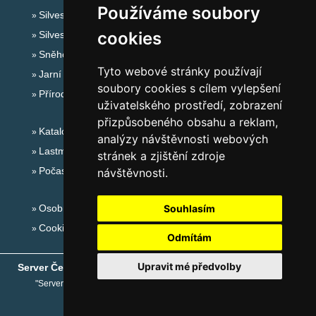
Používáme soubory
Silvester Jizerské hory
cookies
Silvestr na horách 2025/26
Sněhové zpravodajství
Tyto webové stránky používají
Jarní prázdniny 2027
soubory cookies s cílem vylepšení
Přírodní koupaliště
uživatelského prostředí, zobrazení
přizpůsobeného obsahu a reklam,
Katalog ubytování Jizerské hory
analýzy návštěvnosti webových
Lastminute Jizerské hory
stránek a zjištění zdroje
Počasí na horách
návštěvnosti.
Osobní údaje
Souhlasím
Cookies
Odmítám
Upravit mé předvolby
Server České hory
® - Copyright © 1999-2026
eProgress s.r.o.
"Server České hory" je registrovaná obchodní známka společnosti
eProgress s.r.o.
,
www.ceskehory.cz