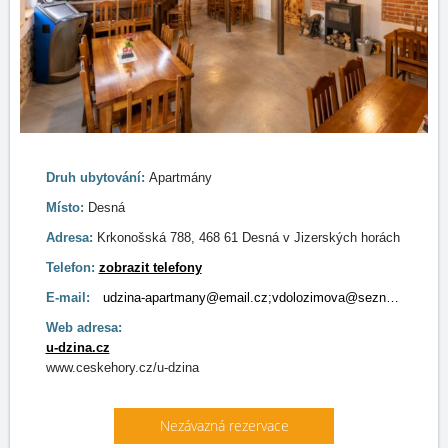
Druh ubytování:
Apartmány
Místo:
Desná
Adresa:
Krkonošská 788, 468 61 Desná v Jizerských horách
Telefon:
zobrazit telefony
E-mail:
udzina-apartmany@email.cz;vdolozimova@seznam.cz
Web adresa:
u-dzina.cz
www.ceskehory.cz/u-dzina
Nezávazná rezervace