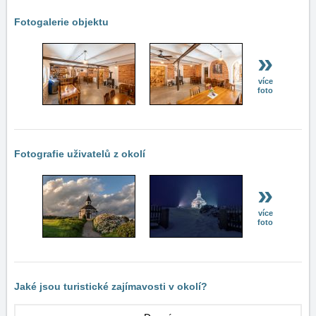
Fotogalerie objektu
»
více
foto
Fotografie uživatelů z okolí
»
více
foto
Jaké jsou turistické zajímavosti v okolí?