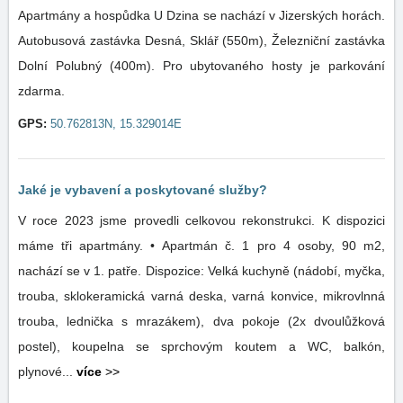
Apartmány a hospůdka U Dzina se nachází v Jizerských horách.
Autobusová zastávka Desná, Sklář (550m), Železniční zastávka
Dolní Polubný (400m). Pro ubytovaného hosty je parkování
zdarma.
GPS:
50.762813N, 15.329014E
Jaké je vybavení a poskytované služby?
V roce 2023 jsme provedli celkovou rekonstrukci. K dispozici
máme tři apartmány. • Apartmán č. 1 pro 4 osoby, 90 m2,
nachází se v 1. patře. Dispozice: Velká kuchyně (nádobí, myčka,
trouba, sklokeramická varná deska, varná konvice, mikrovlnná
trouba, lednička s mrazákem), dva pokoje (2x dvoulůžková
postel), koupelna se sprchovým koutem a WC, balkón,
plynové...
více
>>