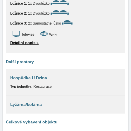
Ložnice 1:
1x Dvoulůžko
Ložnice 2:
1x Dvoulůžko
Ložnice 3:
2x Samostatné lůžko
Televize
Wi-Fi
Detailní popis »
Další prostory
Hospůdka U Dzina
Typ jednotky:
Restaurace
Lyžárna/kolárna
Celkové vybavení objektu