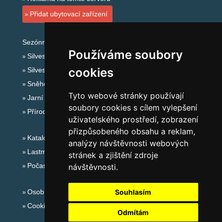
Přidat ubytovací zařízení
Sezónní odkazy:
Používáme soubory
Silvester Šumava
cookies
Silvestr na horách 2025/26
Sněhové zpravodajství
Tyto webové stránky používají
Jarní prázdniny 2027
soubory cookies s cílem vylepšení
Přírodní koupaliště
uživatelského prostředí, zobrazení
přizpůsobeného obsahu a reklam,
Katalog ubytování Šumava
analýzy návštěvnosti webových
Lastminute Šumava
stránek a zjištění zdroje
Počasí na horách
návštěvnosti.
Osobní údaje
Souhlasím
Cookies
Odmítám