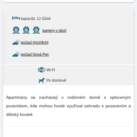
kapacita: 12 lůžek
kamery v okolí
počasí Hochficht
počasí Nová Pec
Wi-Fi
Po domluvě
Apartmány se nacházejí v rodinném domě s oploceným
pozemkem, kde mohou hosté využívat zahradu s posezením a
dětský koutek