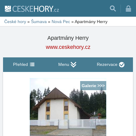
České hory
»
Šumava
»
Nová Pec
»
Apartmány Herry
Apartmány Herry
www.ceskehory.cz
Přehled
Menu
Rezervace
Galerie >>>