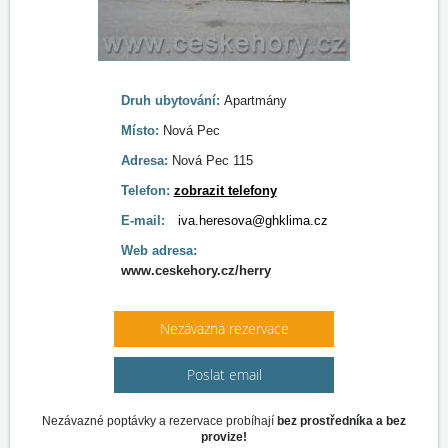
Druh ubytování:
Apartmány
Místo:
Nová Pec
Adresa:
Nová Pec 115
Telefon:
zobrazit telefony
E-mail:
iva.heresova@ghklima.cz
Web adresa:
www.ceskehory.cz/herry
Nezávazná rezervace
Poslat email
Nezávazné poptávky a rezervace probíhají
bez prostředníka a bez
provize!