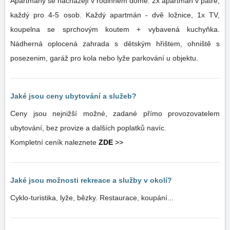
Apartmány se nacházejí v rodinném domě. 2x apartmán v patře,
každý pro 4-5 osob. Každý apartmán - dvě ložnice, 1x TV,
koupelna se sprchovým koutem + vybavená kuchyňka.
Nádherná oplocená zahrada s dětským hřištem, ohniště s
posezenim, garáž pro kola nebo lyže parkování u objektu.
Jaké jsou ceny ubytování a služeb?
Ceny jsou nejnižší možné, zadané přímo provozovatelem
ubytování, bez provize a dalších poplatků navíc.
Kompletní ceník naleznete
ZDE
>>
Jaké jsou možnosti rekreace a služby v okolí?
Cyklo-turistika, lyže, bězky. Restaurace, koupání...