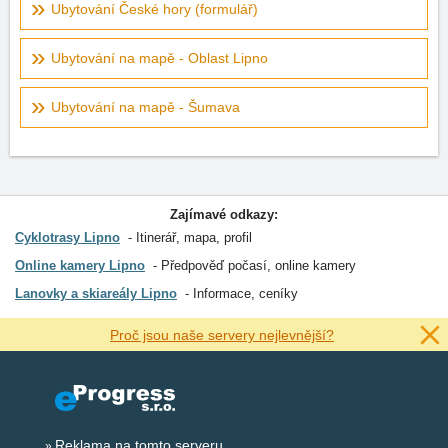
Ubytování České hory (formulář)
Ubytování na mapě - Oblast Lipno
Ubytování na mapě - Šumava
Zajímavé odkazy:
Cyklotrasy Lipno
Itinerář, mapa, profil
Online kamery Lipno
Předpověď počasí, online kamery
Lanovky a skiareály Lipno
Informace, ceníky
Proč jsou naše servery nejlevnější?
Reklama na tomto serveru