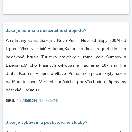
Jaká je poloha a dosažitelnost objektu?
Apartmány se nacházejí v Nové Peci - Nové Chalupy 300M od
Lipna. Vlak v místě,Autobus,Super na kola a perfektní na
kolečkové brusle Turistika prakticky v rámci celé Šumavy a
Lipenska.Mnoho krásných cyklotras a nádherná 18km in line
dráha. Koupání v Lipně a Vltavě. Při nepřízni počasí krytý bazén
na Marině Lipno. V zimních měsících pro Vás budou připraveny
běžecké...
více
>>
GPS:
48.785803N, 13.956524E
Jaké je vybavení a poskytované služby?