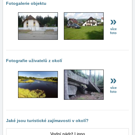
Fotogalerie objektu
»
více
foto
Fotografie uživatelů z okolí
»
více
foto
Jaké jsou turistické zajímavosti v okolí?
Vodní nádrž Lipno