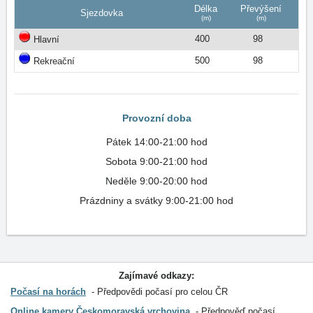
Délka
Převýšení
Sjezdovka
(m)
(m)
400
98
Hlavní
500
98
Rekreační
Provozní doba
Pátek 14:00-21:00 hod
Sobota 9:00-21:00 hod
Neděle 9:00-20:00 hod
Prázdniny a svátky 9:00-21:00 hod
Zajímavé odkazy:
Počasí na horách
Předpovědi počasí pro celou ČR
Online kamery Českomoravská vrchovina
Předpověď počasí,