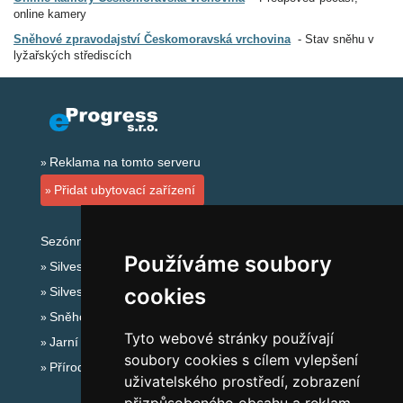
online kamery
Sněhové zpravodajství Českomoravská vrchovina
Stav sněhu v
lyžařských střediscích
Reklama na tomto serveru
Přidat ubytovací zařízení
Sezónní odkazy:
Používáme soubory
Silvester Českomoravská vrchovina
cookies
Silvestr na horách 2025/26
Sněhové zpravodajství
Tyto webové stránky používají
Jarní prázdniny 2027
soubory cookies s cílem vylepšení
Přírodní koupaliště
uživatelského prostředí, zobrazení