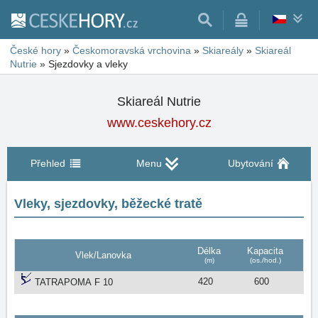
České hory
»
Českomoravská vrchovina
»
Skiareály
»
Skiareál
Nutrie
»
Sjezdovky a vleky
Skiareál Nutrie
www.ceskehory.cz
Přehled
Menu
Ubytování
Vleky, sjezdovky, běžecké tratě
Délka
Kapacita
Vlek/Lanovka
(m)
(os./hod.)
420
600
TATRAPOMA F 10