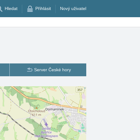
Hledat
Přihlásit
Nový uživatel
Server České hory