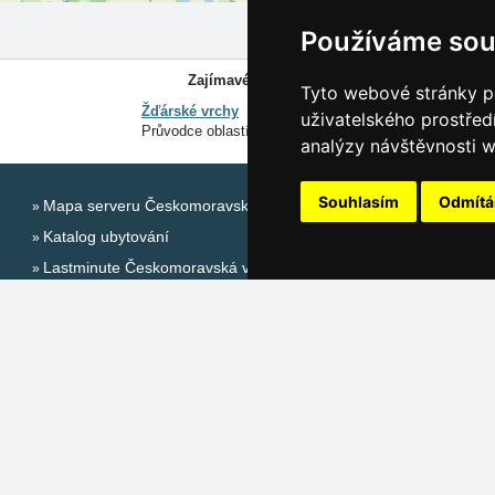
Používáme sou
Zajímavé odkazy:
Tyto webové stránky po
Žďárské vrchy
uživatelského prostřed
Průvodce oblastí
analýzy návštěvnosti w
Souhlasím
Odmít
Mapa serveru Českomoravská vrchovina
Naše s
Katalog ubytování
Česk
Lastminute Českomoravská vrchovina
Slov
Počasí na horách
Chor
Alpy
Sezónní odkazy:
Itálie
Silvester Českomoravská vrchovina
Silvestr na horách 2025/26
Sněhové zpravodajství
Jarní prázdniny 2027