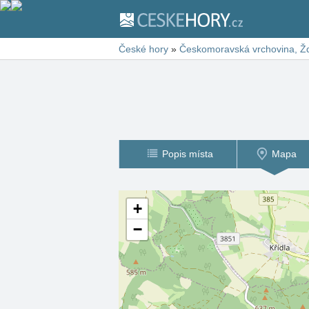
České hory
»
Českomoravská vrchovina, Žď
Popis místa
Mapa
+
−