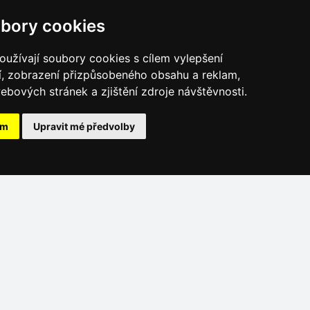
bory cookies
užívají soubory cookies s cílem vylepšení
Českomoravská vrchovina
í, zobrazení přizpůsobeného obsahu a reklam,
Průvodce oblastí
ebových stránek a zjištění zdroje návštěvnosti.
ám
Upravit mé předvolby
ervery:
Online audit:
é hory
enské hory
vatsko