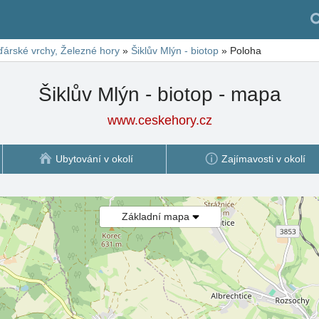
árské vrchy, Železné hory
»
Šiklův Mlýn - biotop
»
Poloha
Šiklův Mlýn - biotop - mapa
www.ceskehory.cz
Ubytování v okolí
Zajímavosti v okolí
Základní mapa