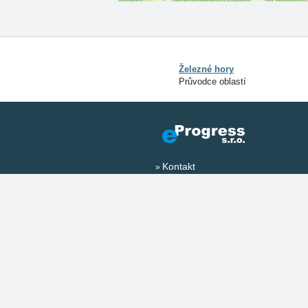
Železné hory
Průvodce oblastí
Kontakt
Reklama
Přidat ubytovací zařízení
Sociální sítě: