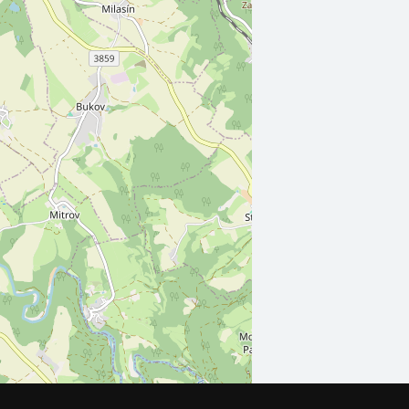
Leaflet
| ©
OpenStreetMap
contributors