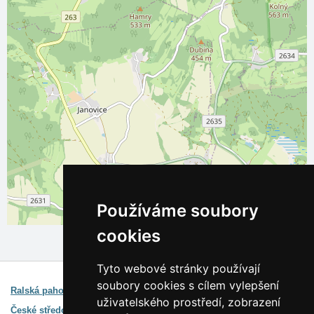
Používáme soubory
Leaflet
| ©
OpenStreetMap
contributors
cookies
Tyto webové stránky používají
Zajímavé odkazy:
soubory cookies s cílem vylepšení
Ralská pahorkatina a Kokořínsko
Průvodce oblastí
uživatelského prostředí, zobrazení
České středohoří
Průvodce oblastí