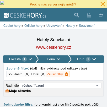
Proč je náš server nejlevnější?
České hory
»
Orlické hory
»
Ubytování
»
Hotely
»
Souvlastní
Hotely Souvlastní
www.ceskehory.cz
Lokalita
Cena
Druh
1
1
Zvolené filtry
:
(
další filtry vybírejte pod odkazy výše
)
Souvlastní
Hotel
Zrušit filtry
Řadit dle
Moje aktovka
Jednoduché filtry:
(pro kombinaci více filtrů použijte pokročilé