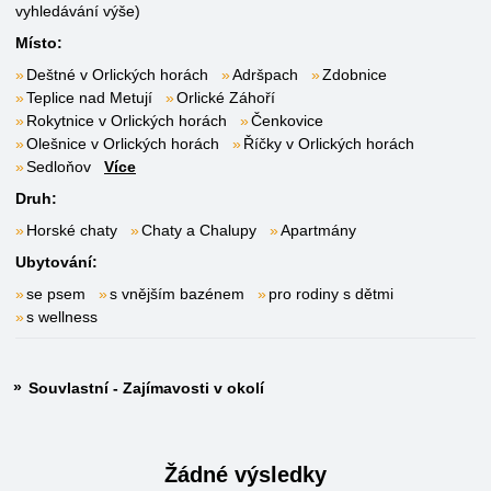
vyhledávání výše)
Místo:
Deštné v Orlických horách
Adršpach
Zdobnice
Teplice nad Metují
Orlické Záhoří
Rokytnice v Orlických horách
Čenkovice
Olešnice v Orlických horách
Říčky v Orlických horách
Sedloňov
Více
Druh:
Horské chaty
Chaty a Chalupy
Apartmány
Ubytování:
se psem
s vnějším bazénem
pro rodiny s dětmi
s wellness
Souvlastní - Zajímavosti v okolí
Žádné výsledky