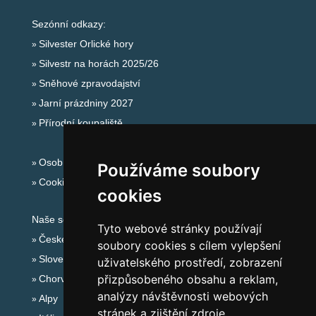
Sezónní odkazy:
Silvester Orlické hory
Silvestr na horách 2025/26
Sněhové zpravodajství
Jarní prázdniny 2027
Přírodní koupaliště
Osobní údaje
Používáme soubory
Cookies
cookies
Naše servery:
Tyto webové stránky používají
České hory
soubory cookies s cílem vylepšení
Slovenské hory
uživatelského prostředí, zobrazení
přizpůsobeného obsahu a reklam,
Chorvatsko
analýzy návštěvnosti webových
Alpy
stránek a zjištění zdroje