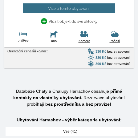
Více o tomto ubytování
Vložit objekt do své aktovky
7 lůžek
ano
Kamera
Počasí
Orientační cena lůžko/noc:
330 Kč
bez stravování
330 Kč
bez stravování
390 Kč
bez stravování
Databáze Chaty a Chalupy Harrachov obsahuje
přímé
kontakty na vlastníky ubytování.
Rezervace ubytování
probíhají
bez prostředníka a bez provize!
Ubytování Harrachov - výběr kategorie ubytování:
Vše (41)