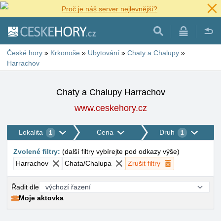
Proč je náš server nejlevnější?
České hory
»
Krkonoše
»
Ubytování
»
Chaty a Chalupy
»
Harrachov
Chaty a Chalupy Harrachov
www.ceskehory.cz
Lokalita
Cena
Druh
1
1
Zvolené filtry
:
(
další filtry vybírejte pod odkazy výše
)
Harrachov
Chata/Chalupa
Zrušit filtry
Řadit dle
Moje aktovka