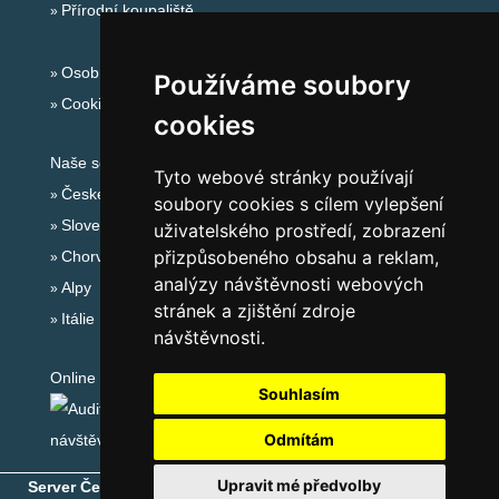
Přírodní koupaliště
Osobní údaje
Používáme soubory
Cookies
cookies
Naše servery:
Tyto webové stránky používají
České hory
soubory cookies s cílem vylepšení
Slovenské hory
uživatelského prostředí, zobrazení
přizpůsobeného obsahu a reklam,
Chorvatsko
analýzy návštěvnosti webových
Alpy
stránek a zjištění zdroje
Itálie
návštěvnosti.
Online audit:
Souhlasím
Odmítám
Upravit mé předvolby
Server České hory
® - Copyright © 1999-2026
eProgress s.r.o.