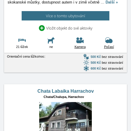
skokanské můstky, dostupnost autem i v zimě včetně
…
Další »
Více o tomto ubytování
Vložit objekt do své aktovky
21 lůžek
ne
Kamera
Počasí
Orientační cena lůžko/noc:
500 Kč
bez stravování
500 Kč
bez stravování
600 Kč
bez stravování
Chata Labaika Harrachov
Chata/Chalupa,
Harrachov