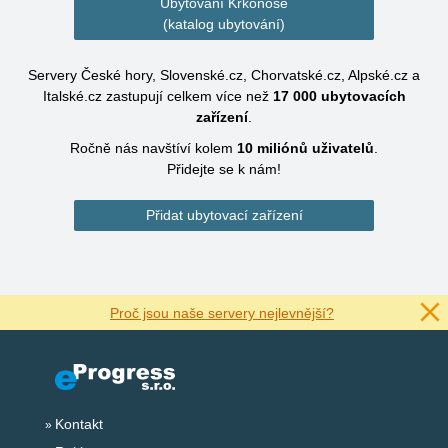
Ubytování Krkonoše
(katalog ubytování)
Servery České hory, Slovenské.cz, Chorvatské.cz, Alpské.cz a
Italské.cz zastupují celkem více než
17 000
ubytovacích
zařízení
.
Ročně nás navštíví kolem
10 miliónů
uživatelů
.
Přidejte se k nám!
Přidat ubytovací zařízení
Proč jsou naše servery nejlevnější?
Kontakt