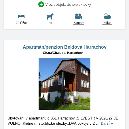
Vložit objekt do své aktovky
22 lůžek
ne
Kamera
Počasí
Apartmán/penzion Beldová Harrachov
Chata/Chalupa,
Harrachov
Ubytování v apartmánu c.351 Harrachov..SILVESTR v 2026/27 JE
VOLNO..Klidné místo,blízké služby..DVA pokoje v 2
…
Další »