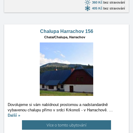
360 Kč
bez stravování
405 Kč
bez stravování
Chalupa Harrachov 156
Chata/Chalupa,
Harrachov
Dovolujeme si vám nabídnout prostornou a nadstandardně
vybavenou chalupu přímo v srdci Krkonoš - v Harrachově.
…
Další »
Více o tomto ubytování