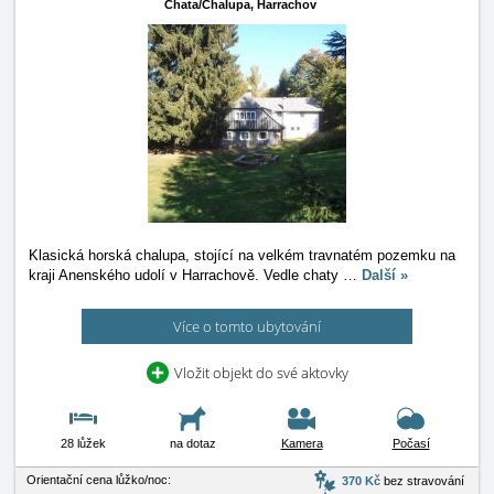
Chata/Chalupa,
Harrachov
Klasická horská chalupa, stojící na velkém travnatém pozemku na
kraji Anenského udolí v Harrachově. Vedle chaty
…
Další »
Více o tomto ubytování
Vložit objekt do své aktovky
28 lůžek
na dotaz
Kamera
Počasí
Orientační cena lůžko/noc:
370 Kč
bez stravování