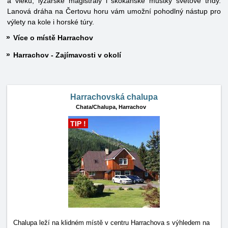
a vleků, lyžařské magistrály i skokanské můstky světové třídy.
Lanová dráha na Čertovu horu vám umožní pohodlný nástup pro
výlety na kole i horské túry.
Více o místě Harrachov
Harrachov - Zajímavosti v okolí
Harrachovská chalupa
Chata/Chalupa,
Harrachov
TIP !
Chalupa leží na klidném místě v centru Harrachova s výhledem na