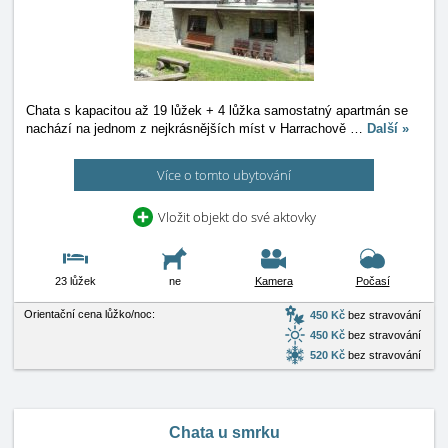
Chata s kapacitou až 19 lůžek + 4 lůžka samostatný apartmán se
nachází na jednom z nejkrásnějších míst v Harrachově
…
Další »
Více o tomto ubytování
Vložit objekt do své aktovky
23 lůžek
ne
Kamera
Počasí
Orientační cena lůžko/noc:
450 Kč
bez stravování
450 Kč
bez stravování
520 Kč
bez stravování
Chata u smrku