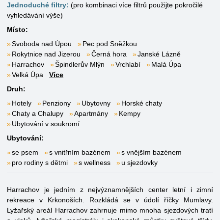
Jednoduché filtry:
(pro kombinaci více filtrů použijte pokročilé
vyhledávání výše)
Místo:
Svoboda nad Úpou
Pec pod Sněžkou
Rokytnice nad Jizerou
Černá hora
Janské Lázně
Harrachov
Špindlerův Mlýn
Vrchlabí
Malá Úpa
Velká Úpa
Více
Druh:
Hotely
Penziony
Ubytovny
Horské chaty
Chaty a Chalupy
Apartmány
Kempy
Ubytování v soukromí
Ubytování:
se psem
s vnitřním bazénem
s vnějším bazénem
pro rodiny s dětmi
s wellness
u sjezdovky
Harrachov je jedním z nejvýznamnějších center letní i zimní
rekreace v Krkonoších. Rozkládá se v údolí říčky Mumlavy.
Lyžařský areál Harrachov zahrnuje mimo mnoha sjezdových tratí