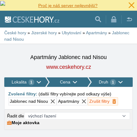
Proč je náš server nejlevnější?
České hory
»
Jizerské hory
»
Ubytování
»
Apartmány
»
Jablonec
nad Nisou
Apartmány Jablonec nad Nisou
www.ceskehory.cz
Lokalita
Cena
Druh
1
1
Zvolené filtry
:
(
další filtry vybírejte pod odkazy výše
)
Jablonec nad Nisou
Apartmány
Zrušit filtry
Řadit dle
Moje aktovka