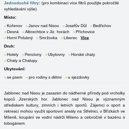
Jednoduché filtry:
(pro kombinaci více filtrů použijte pokročilé
vyhledávání výše)
Místo:
Kořenov
Janov nad Nisou
Josefův Důl
Bedřichov
Desná
Albrechtice v Jiz. horách
Příchovice
Horní Polubný
Smržovka
Liberec
Více
Druh:
Hotely
Penziony
Ubytovny
Horské chaty
Chaty a Chalupy
Ubytování:
se psem
pro rodiny s dětmi
u sjezdovky
Jablonec nad Nisou je zasazen do nádherné přírody pod vrcholky
kopců Jizerských hor. Jablonec nad Nisou je významným
střediskem kultury, zimních i letních sportů. Zájemci o sport a
rekreaci mohou využít sportovní areály na Střelnici, v Břízkách ve
Mšeně, koupání ve vodní nádrži Mšeno a celoročně v bazénu s
tobogánem.