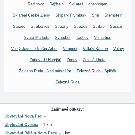
Radinovy
Rejštejn
Ski areál Hohenbogen
Skiareál České Žleby
Skipark Frymburk
Srní
Sternstein
Stožec
Strakonice
Strážný
Strážov
Stříbro
Sušice
Svatá Markéta
Svatobor
Tachov
Velhartice
Velký Javor - Großer Arber
Vimperk
Vítkův Kámen
Volary
Zadov - U Horejšů
Zadov
Zelená Lhota
Železná Ruda - Nad nádražím
Železná Ruda - Špičák
Železná Ruda
Zajímavé odkazy:
Ubytování Nová Pec
Ubytování Ovesná
1 km
Ubytování Bělá u Nové Pece
1 km