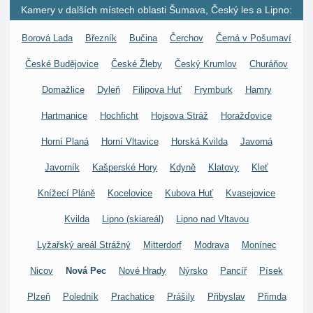
Kamery v dalších místech oblasti Šumava, Český les a Lipno:
Borová Lada
Březník
Bučina
Čerchov
Černá v Pošumaví
České Budějovice
České Žleby
Český Krumlov
Churáňov
Domažlice
Dyleň
Filipova Huť
Frymburk
Hamry
Hartmanice
Hochficht
Hojsova Stráž
Horažďovice
Horní Planá
Horní Vltavice
Horská Kvilda
Javorná
Javorník
Kašperské Hory
Kdyně
Klatovy
Kleť
Knížecí Pláně
Kocelovice
Kubova Huť
Kvasejovice
Kvilda
Lipno (skiareál)
Lipno nad Vltavou
Lyžařský areál Strážný
Mitterdorf
Modrava
Monínec
Nicov
Nová Pec
Nové Hrady
Nýrsko
Pancíř
Písek
Plzeň
Poledník
Prachatice
Prášily
Přibyslav
Přimda