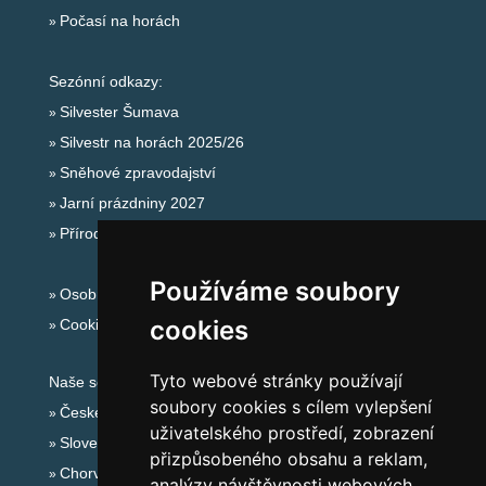
Počasí na horách
Sezónní odkazy:
Silvester Šumava
Silvestr na horách 2025/26
Sněhové zpravodajství
Jarní prázdniny 2027
Přírodní koupaliště
Používáme soubory
Osobní údaje
cookies
Cookies
Tyto webové stránky používají
Naše servery:
soubory cookies s cílem vylepšení
České hory
uživatelského prostředí, zobrazení
Slovenské hory
přizpůsobeného obsahu a reklam,
Chorvatsko
analýzy návštěvnosti webových