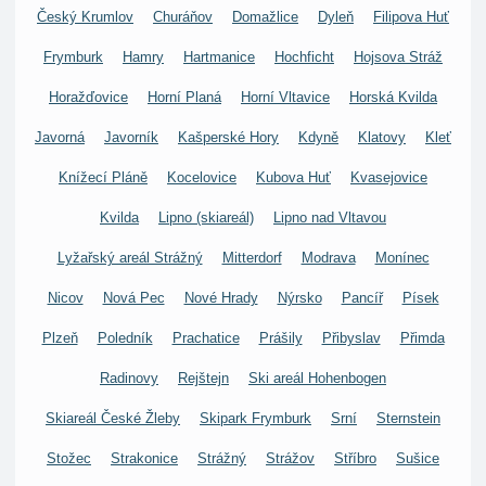
Český Krumlov
Churáňov
Domažlice
Dyleň
Filipova Huť
Frymburk
Hamry
Hartmanice
Hochficht
Hojsova Stráž
Horažďovice
Horní Planá
Horní Vltavice
Horská Kvilda
Javorná
Javorník
Kašperské Hory
Kdyně
Klatovy
Kleť
Knížecí Pláně
Kocelovice
Kubova Huť
Kvasejovice
Kvilda
Lipno (skiareál)
Lipno nad Vltavou
Lyžařský areál Strážný
Mitterdorf
Modrava
Monínec
Nicov
Nová Pec
Nové Hrady
Nýrsko
Pancíř
Písek
Plzeň
Poledník
Prachatice
Prášily
Přibyslav
Přimda
Radinovy
Rejštejn
Ski areál Hohenbogen
Skiareál České Žleby
Skipark Frymburk
Srní
Sternstein
Stožec
Strakonice
Strážný
Strážov
Stříbro
Sušice