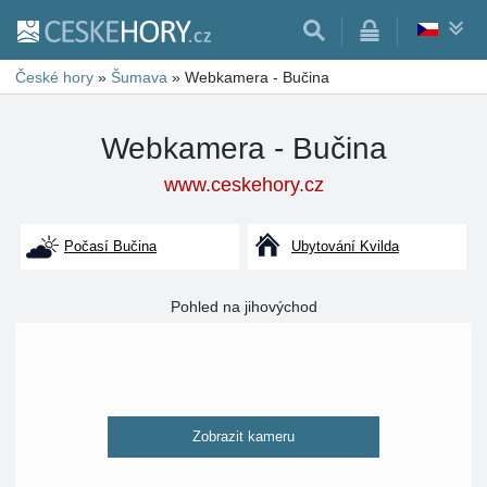
České hory
»
Šumava
»
Webkamera - Bučina
Webkamera - Bučina
www.ceskehory.cz
Počasí Bučina
Ubytování Kvilda
Pohled na jihovýchod
Zobrazit kameru