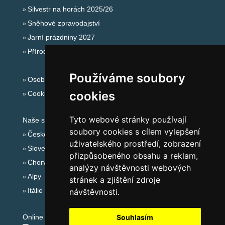
Silvestr na horách 2025/26
Sněhové zpravodajství
Jarní prázdniny 2027
Přírodní koupaliště
Používáme soubory
Osobní údaje
cookies
Cookies
Tyto webové stránky používají
Naše servery:
soubory cookies s cílem vylepšení
České hory
uživatelského prostředí, zobrazení
Slovenské hory
přizpůsobeného obsahu a reklam,
Chorvatsko
analýzy návštěvnosti webových
Alpy
stránek a zjištění zdroje
Itálie
návštěvnosti.
Online audit:
Souhlasím