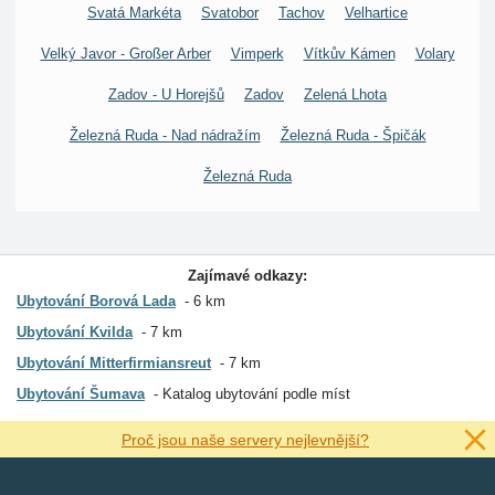
Svatá Markéta
Svatobor
Tachov
Velhartice
Velký Javor - Großer Arber
Vimperk
Vítkův Kámen
Volary
Zadov - U Horejšů
Zadov
Zelená Lhota
Železná Ruda - Nad nádražím
Železná Ruda - Špičák
Železná Ruda
Zajímavé odkazy:
Ubytování Borová Lada
6 km
Ubytování Kvilda
7 km
Ubytování Mitterfirmiansreut
7 km
Ubytování Šumava
Katalog ubytování podle míst
Proč jsou naše servery nejlevnější?