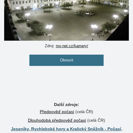
Zdroj:
mx-net.cz/kamery/
Obnovit
Další zdroje:
Předpověď počasí
(celá ČR)
Dlouhodobá předpověď počasí
(celá ČR)
Jeseníky, Rychlebské hory a Kralický Sněžník - Počasí,