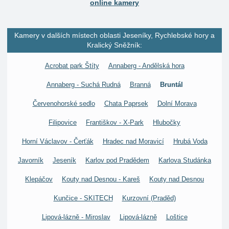
online kamery
Kamery v dalších místech oblasti Jeseníky, Rychlebské hory a
Kralický Sněžník:
Acrobat park Štíty
Annaberg - Andělská hora
Annaberg - Suchá Rudná
Branná
Bruntál
Červenohorské sedlo
Chata Paprsek
Dolní Morava
Filipovice
Františkov - X-Park
Hlubočky
Horní Václavov - Čerťák
Hradec nad Moravicí
Hrubá Voda
Javorník
Jeseník
Karlov pod Pradědem
Karlova Studánka
Klepáčov
Kouty nad Desnou - Kareš
Kouty nad Desnou
Kunčice - SKITECH
Kurzovní (Praděd)
Lipová-lázně - Miroslav
Lipová-lázně
Loštice