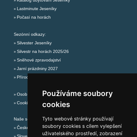
Katalog ubytování Jeseníky
Lastminute Jeseníky
Počasí na horách
Sezónní odkazy:
Silvester Jeseníky
Silvestr na horách 2025/26
Sněhové zpravodajství
Jarní prázdniny 2027
Přírodní koupaliště
Používáme soubory
Osobní údaje
cookies
Cookies
Tyto webové stránky používají
Naše servery:
soubory cookies s cílem vylepšení
České hory
uživatelského prostředí, zobrazení
Slovenské hory