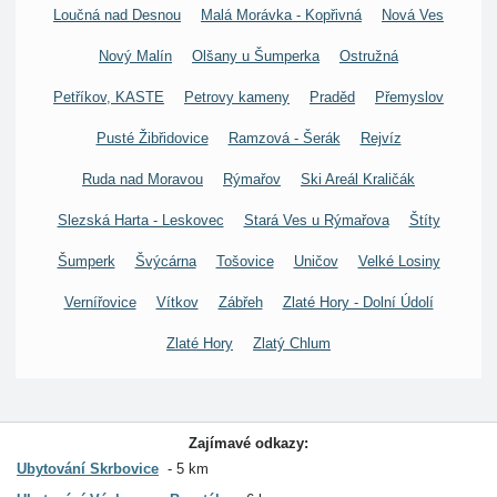
Loučná nad Desnou
Malá Morávka - Kopřivná
Nová Ves
Nový Malín
Olšany u Šumperka
Ostružná
Petříkov, KASTE
Petrovy kameny
Praděd
Přemyslov
Pusté Žibřidovice
Ramzová - Šerák
Rejvíz
Ruda nad Moravou
Rýmařov
Ski Areál Kraličák
Slezská Harta - Leskovec
Stará Ves u Rýmařova
Štíty
Šumperk
Švýcárna
Tošovice
Uničov
Velké Losiny
Vernířovice
Vítkov
Zábřeh
Zlaté Hory - Dolní Údolí
Zlaté Hory
Zlatý Chlum
Zajímavé odkazy:
Ubytování Skrbovice
5 km