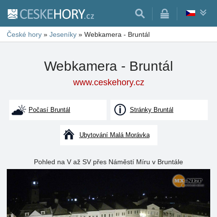
České hory
»
Jeseníky
»
Webkamera - Bruntál
Webkamera - Bruntál
www.ceskehory.cz
Počasí Bruntál
Stránky Bruntál
Ubytování Malá Morávka
Pohled na V až SV přes Náměstí Míru v Bruntále