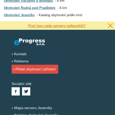
Ubytování Václavov u Bruntálu
6 km
Ubytování Rudná pod Pradědem
6 km
Ubytování Jeseníky
Katalog ubytování podle míst
Proč jsou naše servery nejlevnější?
Kontakt
Reklama
Přidat ubytovací zařízení
Sociální sítě:
Mapa serveru Jeseníky