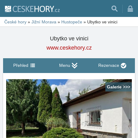
České hory
»
Jižní Morava
»
Hustopeče
»
Ubytko ve vinici
Ubytko ve vinici
www.ceskehory.cz
Přehled
Menu
Rezervace
Galerie >>>