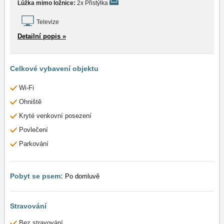
Lůžka mimo ložnice:
2x Přistýlka
Televize
Detailní popis »
Celkové vybavení objektu
Wi-Fi
Ohniště
Kryté venkovní posezení
Povlečení
Parkování
Pobyt se psem:
Po domluvě
Stravování
Bez stravování