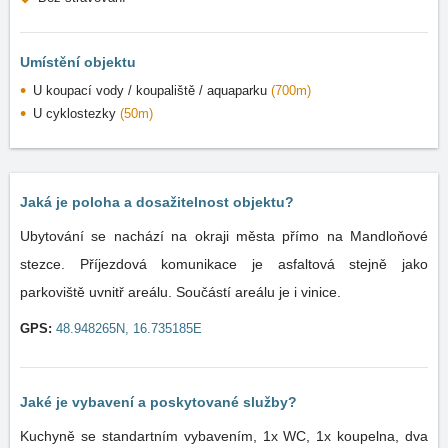
Umístění objektu
U koupací vody / koupaliště / aquaparku
(700m)
U cyklostezky
(50m)
Jaká je poloha a dosažitelnost objektu?
Ubytování se nachází na okraji města přímo na Mandloňové
stezce. Příjezdová komunikace je asfaltová stejně jako
parkoviště uvnitř areálu. Součástí areálu je i vinice.
GPS:
48.948265N, 16.735185E
Jaké je vybavení a poskytované služby?
Kuchyně se standartním vybavením, 1x WC, 1x koupelna, dva