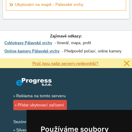
Ubytování na mapě - Pálavské vrchy
Zajímavé odkazy:
Cyklotrasy Pálavské vrchy
Itinerář, mapa, profil
Online kamery Pálavské vrchy
Předpověď počasí, online kamery
Proč jsou naše servery nejlevnější?
Reklama na tomto serveru
Přidat ubytovací zařízení
Sezónní odkazy:
Používáme soubory
Silvester Jižní Morava