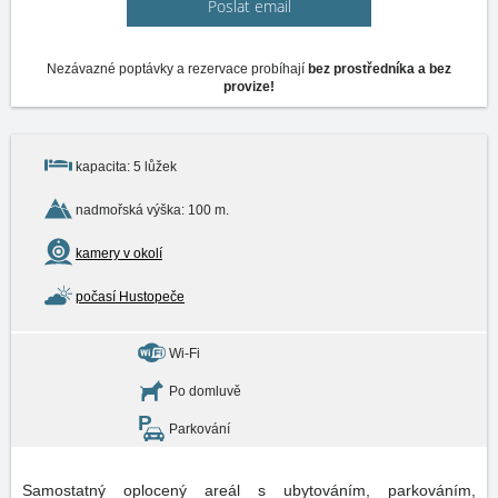
Poslat email
Nezávazné poptávky a rezervace probíhají
bez prostředníka a bez
provize!
kapacita: 5 lůžek
nadmořská výška: 100 m.
kamery v okolí
počasí Hustopeče
Wi-Fi
Po domluvě
Parkování
Samostatný oplocený areál s ubytováním, parkováním,