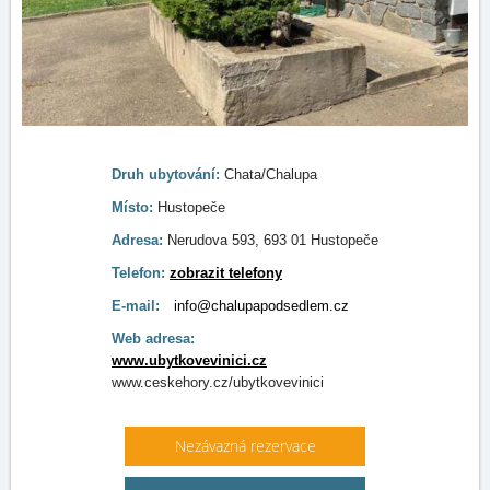
Druh ubytování:
Chata/Chalupa
Místo:
Hustopeče
Adresa:
Nerudova 593, 693 01 Hustopeče
Telefon:
zobrazit telefony
E-mail:
info@chalupapodsedlem.cz
Web adresa:
www.ubytkovevinici.cz
www.ceskehory.cz/ubytkovevinici
Nezávazná rezervace