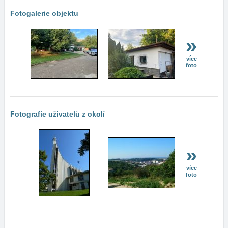
Fotogalerie objektu
»
více
foto
Fotografie uživatelů z okolí
»
více
foto