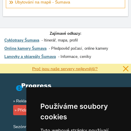
Ubytování na mapě - Šumava
Zajímavé odkazy:
Cyklotrasy Šumava
Itinerář, mapa, profil
Online kamery Šumava
Předpověď počasí, online kamery
Lanovky a skiareály Šumava
Informace, ceníky
Proč jsou naše servery nejlevnější?
Reklama na tomto serveru
Používáme soubory
Přidat ubytovací zařízení
cookies
Sezónní odkazy:
Tyto webové stránky používají