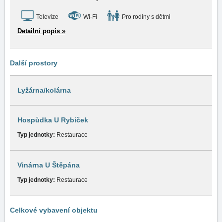
Televize
Wi-Fi
Pro rodiny s dětmi
Detailní popis »
Další prostory
Lyžárna/kolárna
Hospůdka U Rybiček
Typ jednotky:
Restaurace
Vinárna U Štěpána
Typ jednotky:
Restaurace
Celkové vybavení objektu