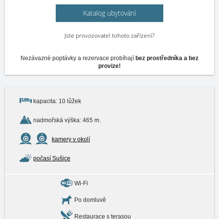
Katalog ubytování
Jste provozovatel tohoto zařízení?
Nezávazné poptávky a rezervace probíhají
bez prostředníka a bez
provize!
kapacita: 10 lůžek
nadmořská výška: 465 m.
kamery v okolí
počasí Sušice
Wi-Fi
Po domluvě
Restaurace s terasou