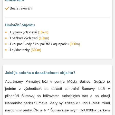
Bez stravování
Umístění objektu
U lyžařských vleků
(15km)
U běžkařských tratí
(10km)
U koupací vody / koupaliště / aquaparku
(500m)
U cyklostezky
(500m)
Jaká je poloha a dosažitelnost objektu?
Apartmány Primabyt leží v centru Města Sušice. Sušice je
jedním z východisek do oblasti centrální Šumavy. Leží v
předhůří Šumavy na křižovatce turistických tras a na okraji
Národního parku Šumava, který byl zřízen v r. 1991. Mezi třemi
národními parky ČR je NP Šumava se svými 69.030ha parkem