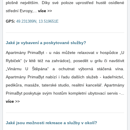
plošně největším. Díky své poloze uprostřed hustě osídlené
střední Evropy,...
více
>>
GPS:
49.231389N, 13.519651E
Jaké je vybavení a poskytované služby?
Apartmány PrimaByt - u nás můžete relaxovat v hospůdce „U
Rybiček“ (v létě též na zahrádce), posedět u grilu či navštívit
„Vinárnu U Štěpána“ a ochutnat výborná stáčená vína.
Apartmány PrimaByt nabízí i řadu dalších služeb - kadeřnictví,
pedikůra, masáže, taterské studio, realitní kancelář. Apartmány
PrimaByt poskytuje svým hostům kompletní ubytovací servis -...
více
>>
Jaké jsou možnosti rekreace a služby v okolí?