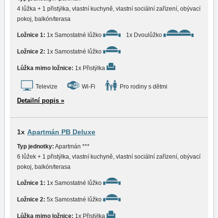
4 lůžka + 1 přistýlka, vlastní kuchyně, vlastní sociální zařízení, obývací
pokoj, balkón/terasa
Ložnice 1:
1x Samostatné lůžko
1x Dvoulůžko
Ložnice 2:
1x Samostatné lůžko
Lůžka mimo ložnice:
1x Přistýlka
Televize
Wi-Fi
Pro rodiny s dětmi
Detailní popis »
1x
Apartmán PB Deluxe
Typ jednotky:
Apartmán ***
6 lůžek + 1 přistýlka, vlastní kuchyně, vlastní sociální zařízení, obývací
pokoj, balkón/terasa
Ložnice 1:
1x Samostatné lůžko
Ložnice 2:
5x Samostatné lůžko
Lůžka mimo ložnice:
1x Přistýlka