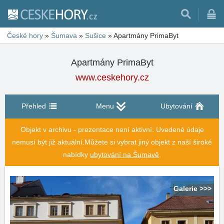
České hory
»
Šumava
»
Sušice
»
Apartmány PrimaByt
Apartmány PrimaByt
www.ceskehory.cz
Přehled
Menu
Ubytování
Objekt v archivu - prezentace není aktivní. Uvedené údaje
nemusí být již aktuální.
Můžete si vybrat jiný objekt z naší široké
nabídky
ubytování na Šumavě
.
Galerie >>>