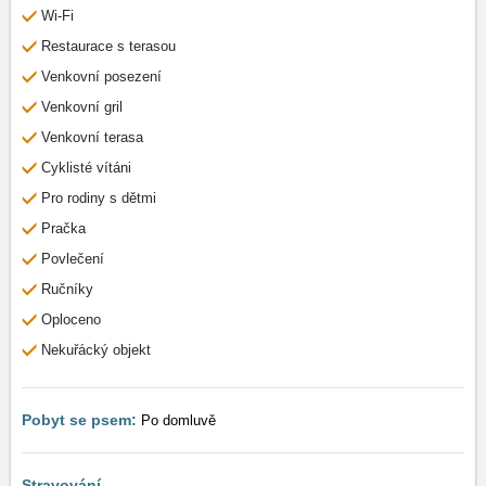
Wi-Fi
Restaurace s terasou
Venkovní posezení
Venkovní gril
Venkovní terasa
Cyklisté vítáni
Pro rodiny s dětmi
Pračka
Povlečení
Ručníky
Oploceno
Nekuřácký objekt
Pobyt se psem:
Po domluvě
Stravování