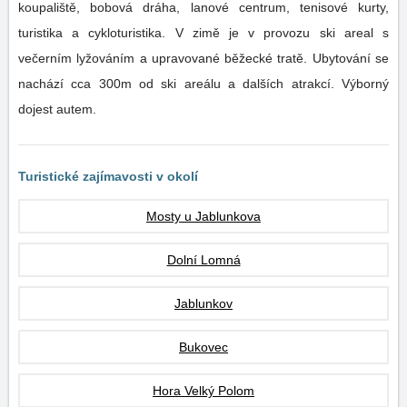
koupaliště, bobová dráha, lanové centrum, tenisové kurty,
turistika a cykloturistika. V zimě je v provozu ski areal s
večerním lyžováním a upravované běžecké tratě. Ubytování se
nachází cca 300m od ski areálu a dalších atrakcí. Výborný
dojest autem.
Turistické zajímavosti v okolí
Mosty u Jablunkova
Dolní Lomná
Jablunkov
Bukovec
Hora Velký Polom