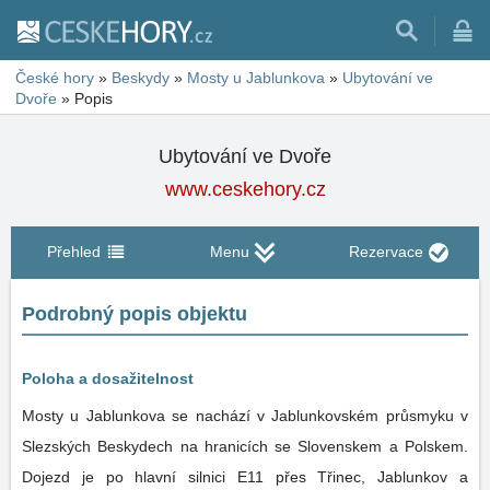
České hory
»
Beskydy
»
Mosty u Jablunkova
»
Ubytování ve
Dvoře
»
Popis
Ubytování ve Dvoře
www.ceskehory.cz
Přehled
Menu
Rezervace
Podrobný popis objektu
Poloha a dosažitelnost
Mosty u Jablunkova se nachází v Jablunkovském průsmyku v
Slezských Beskydech na hranicích se Slovenskem a Polskem.
Dojezd je po hlavní silnici E11 přes Třinec, Jablunkov a