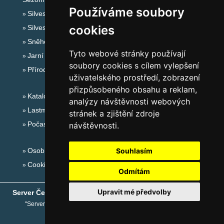
Používáme soubory
Silvester Beskydy
cookies
Silvestr na horách 2025/26
Sněhové zpravodajství
Tyto webové stránky používají
Jarní prázdniny 2027
soubory cookies s cílem vylepšení
Přírodní koupaliště
uživatelského prostředí, zobrazení
přizpůsobeného obsahu a reklam,
Katalog ubytování Beskydy
analýzy návštěvnosti webových
Lastminute Beskydy
stránek a zjištění zdroje
Počasí na horách
návštěvnosti.
Osobní údaje
Souhlasím
Cookies
Odmítám
Upravit mé předvolby
Server České hory
® - Copyright © 1999-2026
eProgress s.r.o.
"Server České hory" je registrovaná obchodní známka společnosti
eProgress s.r.o.
,
www.ceskehory.cz