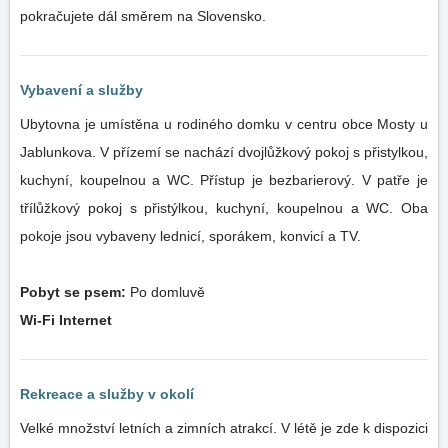
pokračujete dál směrem na Slovensko.
Vybavení a služby
Ubytovna je umístěna u rodiného domku v centru obce Mosty u
Jablunkova. V přízemí se nachází dvojlůžkový pokoj s přistylkou,
kuchyní, koupelnou a WC. Přístup je bezbarierový. V patře je
třílůžkový pokoj s přistýlkou, kuchyní, koupelnou a WC. Oba
pokoje jsou vybaveny lednicí, sporákem, konvicí a TV.
Pobyt se psem:
Po domluvě
Wi-Fi Internet
Rekreace a služby v okolí
Velké množství letních a zimních atrakcí. V létě je zde k dispozici