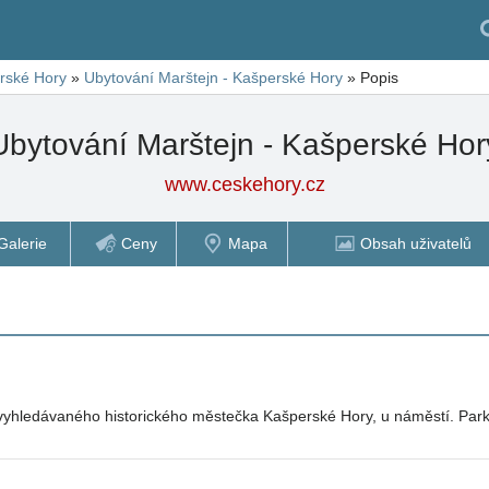
rské Hory
»
Ubytování Marštejn - Kašperské Hory
»
Popis
Ubytování Marštejn - Kašperské Hor
www.ceskehory.cz
Galerie
Ceny
Mapa
Obsah uživatelů
ky vyhledávaného historického městečka Kašperské Hory, u náměstí. P