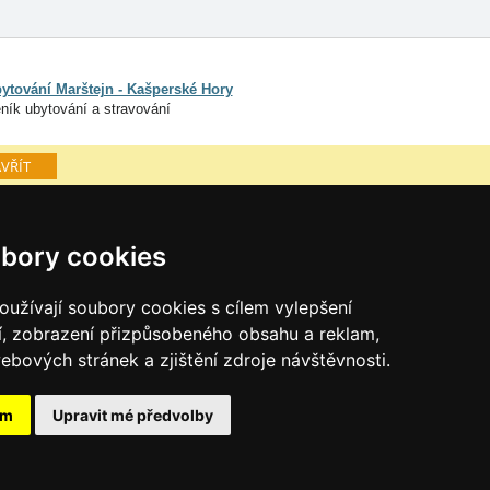
ytování Marštejn - Kašperské Hory
ník ubytování a stravování
VŘÍT
mava
Osobní údaje
bory cookies
Cookies
užívají soubory cookies s cílem vylepšení
í, zobrazení přizpůsobeného obsahu a reklam,
ebových stránek a zjištění zdroje návštěvnosti.
ám
Upravit mé předvolby
skehory.cz