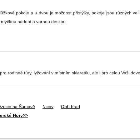
ůžkové pokoje a u dvou je možnost přistýlky, pokoje jsou různých vel
 s myčkou nádobí a varnou deskou.
o rodinné tůry, lyžování v místním skiareálu, ale i pro celou Vaši dov
zdice na Šumavě
Nicov
Obří hrad
perské Hory>>