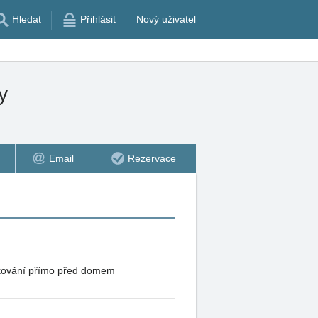
Hledat
Přihlásit
Nový uživatel
y
Email
Rezervace
arkování přímo před domem