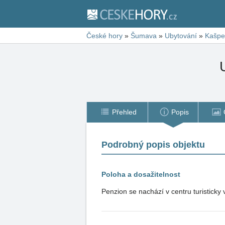
České hory
»
Šumava
»
Ubytování
»
Kašpe
Přehled
Popis
Podrobný popis objektu
Poloha a dosažitelnost
Penzion se nachází v centru turistic