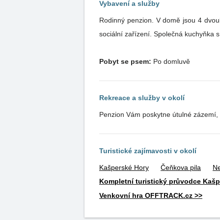
Vybavení a služby
Rodinný penzion. V domě jsou 4 dvoul
sociální zařízení. Společná kuchyňka
Pobyt se psem:
Po domluvě
Rekreace a služby v okolí
Penzion Vám poskytne útulné zázemí, pr
Turistické zajímavosti v okolí
Kašperské Hory
Čeňkova pila
Ne
Kompletní turistický průvodce Kaš
Venkovní hra OFFTRACK.cz >>