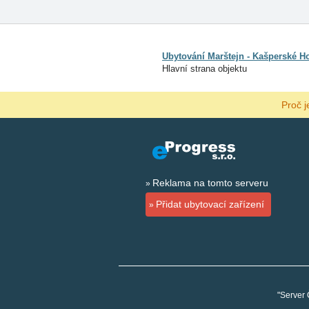
Ubytování Marštejn - Kašperské H
Hlavní strana objektu
Proč j
Reklama na tomto serveru
Přidat ubytovací zařízení
"Server 