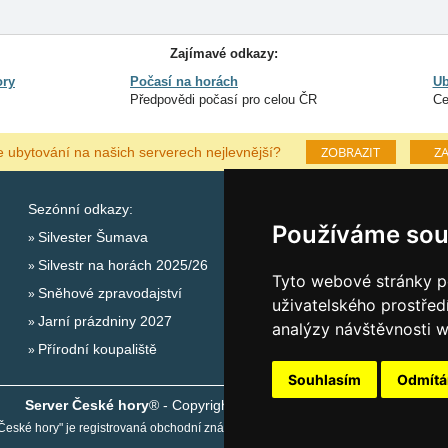
Zajímavé odkazy:
ory
Počasí na horách
Ub
Předpovědi počasí pro celou ČR
Ce
ZOBRAZIT
ZA
e ubytování na našich serverech nejlevnější?
Sezónní odkazy:
Katalog ubytování Šu
Používáme sou
Silvester Šumava
Lastminute Šumava
Silvestr na horách 2025/26
Počasí na horách
Tyto webové stránky po
Sněhové zpravodajství
uživatelského prostřed
Jarní prázdniny 2027
analýzy návštěvnosti w
Přírodní koupaliště
Souhlasím
Odmít
Server České hory
® - Copyright © 1999-2026
eProgress s.r.o.
České hory" je registrovaná obchodní známka společnosti
eProgress s.r.o.
,
www.ce