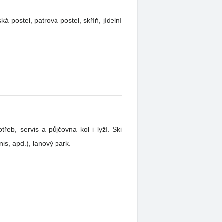
á postel, patrová postel, skříň, jídelní
řeb, servis a půjčovna kol i lyží. Ski
is, apd.), lanový park.