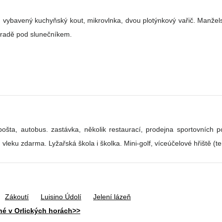
í, vybavený kuchyňský kout, mikrovlnka, dvou plotýnkový vařič. Manželsk
zahradě pod slunečníkem.
šta, autobus. zastávka, několik restaurací, prodejna sportovních pot
leku zdarma. Lyžařská škola i školka. Mini-golf, víceúčelové hřiště (ten
Zákoutí
Luisino Údolí
Jelení lázeň
né v Orlických horách>>