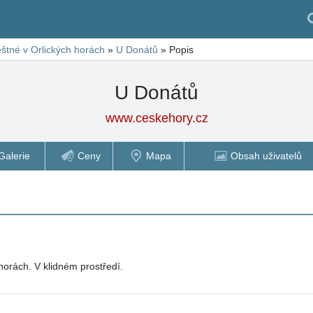
štné v Orlických horách
»
U Donátů
»
Popis
U Donátů
www.ceskehory.cz
Galerie
Ceny
Mapa
Obsah uživatelů
horách. V klidném prostředí.