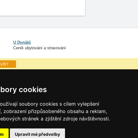
U Donátů
Ceník ubytování a stravování
VŘÍT
é hory
Osobní údaje
bory cookies
Cookies
užívají soubory cookies s cílem vylepšení
í, zobrazení přizpůsobeného obsahu a reklam,
ebových stránek a zjištění zdroje návštěvnosti.
ám
Upravit mé předvolby