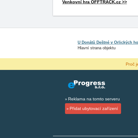
Venkovní hra OFFTRACK.cz >>
U Donátů Deštné v Orlických h
Hlavní strana objektu
Proč j
Reklama na tomto serveru
Přidat ubytovací zařízení