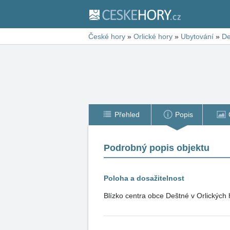
České hory
»
Orlické hory
»
Ubytování
»
De
Přehled
Popis
Podrobný popis objektu
Poloha a dosažitelnost
Blízko centra obce Deštné v Orlických 