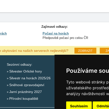
Zajímavé odkazy:
orách
Počasí na horách
Předpovědi počasí pro celou ČR
ZOBRAZIT
ZA
e ubytování na našich serverech nejlevnější?
Sezónní odkazy:
Katalog ubytování Orlick
Používáme sou
Silvester Orlické hory
Lastminute Orlické hory
Silvestr na horách 2025/26
Počasí na horách
Tyto webové stránky po
Sněhové zpravodajství
uživatelského prostřed
Jarní prázdniny 2027
analýzy návštěvnosti w
Přírodní koupaliště
Souhlasím
Odmít