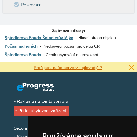
Rezervace
Zajímavé odkazy:
Špindlerova Bouda Špindlerův Mlýn
Hlavní strana objektu
Počasí na horách
Předpovědi počasí pro celou ČR
Špindlerova Bouda
Ceník ubytování a stravování
Proč jsou naše servery nejlevnější?
Reklama na tomto serveru
Přidat ubytovací zařízení
Sezónní odkazy:
Používáme soubory
Silvester Krkonoše