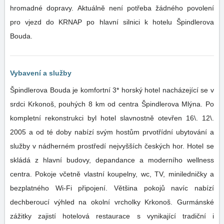
hromadné dopravy. Aktuálně není potřeba žádného povolení
pro vjezd do KRNAP po hlavní silnici k hotelu Špindlerova
Bouda.
Vybavení a služby
Špindlerova Bouda je komfortní 3* horský hotel nacházející se v
srdci Krkonoš, pouhých 8 km od centra Špindlerova Mlýna. Po
kompletní rekonstrukci byl hotel slavnostně otevřen 16\. 12\.
2005 a od té doby nabízí svým hostům prvotřídní ubytování a
služby v nádherném prostředí nejvyšších českých hor. Hotel se
skládá z hlavní budovy, depandance a moderního wellness
centra. Pokoje včetně vlastní koupelny, wc, TV, miniledničky a
bezplatného Wi-Fi připojení. Většina pokojů navíc nabízí
dechberoucí výhled na okolní vrcholky Krkonoš. Gurmánské
zážitky zajistí hotelová restaurace s vynikající tradiční i