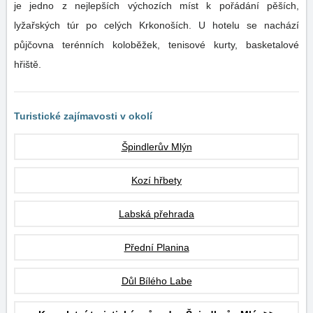
je jedno z nejlepších výchozích míst k pořádání pěších,
lyžařských túr po celých Krkonoších. U hotelu se nachází
půjčovna terénních koloběžek, tenisové kurty, basketalové
hřiště.
Turistické zajímavosti v okolí
Špindlerův Mlýn
Kozí hřbety
Labská přehrada
Přední Planina
Důl Bílého Labe