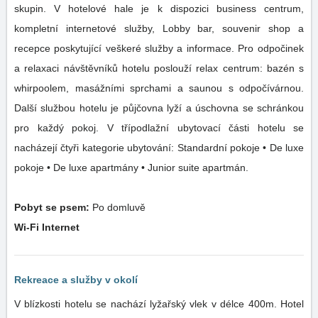
skupin. V hotelové hale je k dispozici business centrum,
kompletní internetové služby, Lobby bar, souvenir shop a
recepce poskytující veškeré služby a informace. Pro odpočinek
a relaxaci návštěvníků hotelu poslouží relax centrum: bazén s
whirpoolem, masážními sprchami a saunou s odpočívárnou.
Další službou hotelu je půjčovna lyží a úschovna se schránkou
pro každý pokoj. V třípodlažní ubytovací části hotelu se
nacházejí čtyři kategorie ubytování: Standardní pokoje • De luxe
pokoje • De luxe apartmány • Junior suite apartmán.
Pobyt se psem:
Po domluvě
Wi-Fi Internet
Rekreace a služby v okolí
V blízkosti hotelu se nachází lyžařský vlek v délce 400m. Hotel