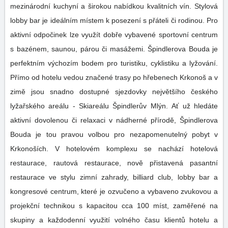
mezinárodní kuchyní a širokou nabídkou kvalitních vín. Stylová
lobby bar je ideálním místem k posezení s přáteli či rodinou. Pro
aktivní odpočinek lze využít dobře vybavené sportovní centrum
s bazénem, saunou, párou či masážemi. Špindlerova Bouda je
perfektním výchozím bodem pro turistiku, cyklistiku a lyžování.
Přímo od hotelu vedou značené trasy po hřebenech Krkonoš a v
zimě jsou snadno dostupné sjezdovky největšího českého
lyžařského areálu - Skiareálu Špindlerův Mlýn. Ať už hledáte
aktivní dovolenou či relaxaci v nádherné přírodě, Špindlerova
Bouda je tou pravou volbou pro nezapomenutelný pobyt v
Krkonoších. V hotelovém komplexu se nachází hotelová
restaurace, rautová restaurace, nově přistavená pasantní
restaurace ve stylu zimní zahrady, billiard club, lobby bar a
kongresové centrum, které je ozvučeno a vybaveno zvukovou a
projekční technikou s kapacitou cca 100 míst, zaměřené na
skupiny a každodenní využití volného času klientů hotelu a