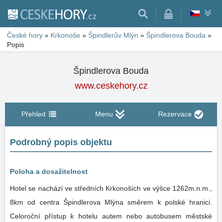
České hory
»
Krkonoše
»
Špindlerův Mlýn
»
Špindlerova Bouda
»
Popis
Špindlerova Bouda
www.ceskehory.cz
Přehled
Menu
Rezervace
Podrobný popis objektu
Poloha a dosažitelnost
Hotel se nachází ve středních Krkonoších ve výšce 1262m.n.m.,
8km od centra Špindlerova Mlýna směrem k polské hranici.
Celoroční přístup k hotelu autem nebo autobusem městské