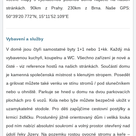
stránkách. 90km z Prahy. 230km z Brna. Naše GPS:
50°39'20.772"N, 15°11'52.109"E
Vybavení a služby
V domě jsou čtyři samostatné byty 1+1 nebo 1+kk. Každý má
vybavenou kuchyň, koupelnu a WC. Všechno zařízení je nové a
čisté - viz reference hostů na našich stránkách. Součástí domu
je kamenná společenská místnost s klenutým stropem. Posedět
a grilovat můžete také venku ve stínu stromů / pod slunečníkem
nebo u ohniště. Parkuje se hned u domu na dvou parkovacích
plochách pro 6 vozů. Kola nebo lyže můžete bezpečně uložit v
uzamykatelné stodole. Pro děti zapůjčíme cestovní postýlky a
krmicí židličku. Prosluněný jižně orientovaný dům i veliká louka
pod ním nabízí absolutní soukromí a volný prostor otevřený nad
údolí řeky Jizery. Na pozemku rostou ovocné stromy a keře –