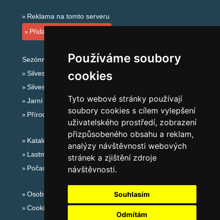
Reklama na tomto serveru
Přidat ubytovací zařízení
Používáme soubory
Sezónní odkazy:
cookies
Silvester Český Ráj
Silvestr na horách 2025/26
Tyto webové stránky používají
Jarní prázdniny 2027
soubory cookies s cílem vylepšení
Přírodní koupaliště
uživatelského prostředí, zobrazení
přizpůsobeného obsahu a reklam,
Katalog ubytování Český Ráj
analýzy návštěvnosti webových
Lastminute Český Ráj
stránek a zjištění zdroje
Počasí na horách
návštěvnosti.
Osobní údaje
Souhlasím
Cookies
Odmítám