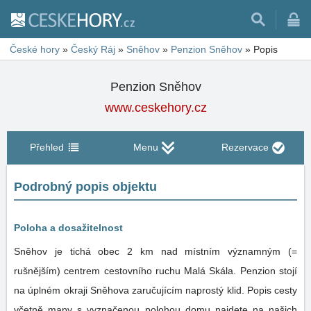
České hory
»
Český Ráj
»
Sněhov
»
Penzion Sněhov
»
Popis
Penzion Sněhov
www.ceskehory.cz
Přehled
Menu
Rezervace
Podrobný popis objektu
Poloha a dosažitelnost
Sněhov je tichá obec 2 km nad místním významným (=
rušnějším) centrem cestovního ruchu Malá Skála. Penzion stojí
na úplném okraji Sněhova zaručujícím naprostý klid. Popis cesty
včetně mapy s vyznačenou polohou domu najdete na našich