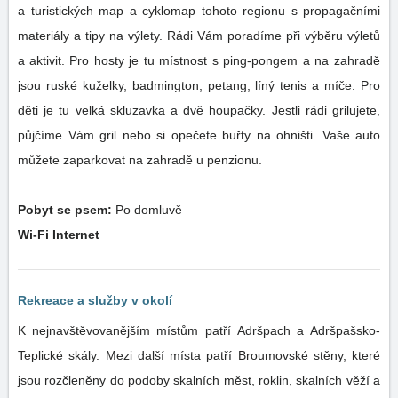
a turistických map a cyklomap tohoto regionu s propagačními
materiály a tipy na výlety. Rádi Vám poradíme při výběru výletů
a aktivit. Pro hosty je tu místnost s ping-pongem a na zahradě
jsou ruské kuželky, badmington, petang, líný tenis a míče. Pro
děti je tu velká skluzavka a dvě houpačky. Jestli rádi grilujete,
půjčíme Vám gril nebo si opečete buřty na ohništi. Vaše auto
můžete zaparkovat na zahradě u penzionu.
Pobyt se psem:
Po domluvě
Wi-Fi Internet
Rekreace a služby v okolí
K nejnavštěvovanějším místům patří Adršpach a Adršpašsko-
Teplické skály. Mezi další místa patří Broumovské stěny, které
jsou rozčleněny do podoby skalních měst, roklin, skalních věží a