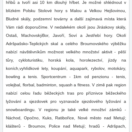
hřibů a tvoří asi 10 km dlouhý hřbet. Je možné shlédnout v
blízkém Polsku Stolové hory s Malou a Velkou Hejšovinou,
Bludné skály, podzemní továrny a další zajímavá místa která
Vám rádi doporučíme. V nedalekém okolí jsou Jiráskovy skály,
Ostaš, MachovskýBor, Javoří, Soví a Jestřebí hory. Okolí
Adršpašsko-Teplických skal a celého Broumovského výběžku
nabízí návštěvníkům možnost velkého množství aktivit - pěší
tůry, cykloturistiku, horská kola, horolezectví, jízdy na
koních,vyhlídkové lety, koupání, aquapark, rybolov, motokáry,
bowling a tenis. Sportcentrum - 1km od penzionu - tenis,
volejbal, florbal, badminton, squash a fitness. V zimě pak region
nabízí celou řadu běžeckých tras pro příznivce běžeckého
lyžování a sjezdovek pro vyznavače sjezdového lyžování a
snowboardingu. V regionu je také velké množtví zámků -
Náchod, Opočno, Kuks, Ratibořice, Nové město nad Metují;
klášterů - Broumov, Police nad Metují; hradů - Adršpach,