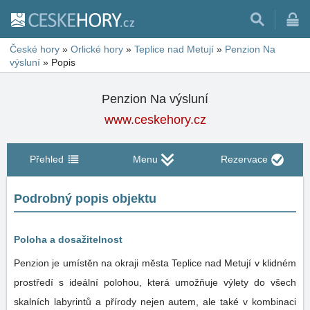
České hory
»
Orlické hory
»
Teplice nad Metují
»
Penzion Na
výsluní
»
Popis
Penzion Na výsluní
www.ceskehory.cz
Přehled
Menu
Rezervace
Podrobný popis objektu
Poloha a dosažitelnost
Penzion je umístěn na okraji města Teplice nad Metují v klidném
prostředí s ideální polohou, která umožňuje výlety do všech
skalních labyrintů a přírody nejen autem, ale také v kombinaci