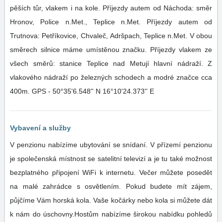
pěších tůr, vlakem i na kole. Příjezdy autem od Náchoda: směr
Hronov, Police n.Met., Teplice n.Met. Příjezdy autem od
Trutnova: Petříkovice, Chvaleč, Adršpach, Teplice n.Met. V obou
směrech silnice máme umístěnou značku. Příjezdy vlakem ze
všech směrů: stanice Teplice nad Metují hlavní nádraží. Z
vlakového nádraží po železných schodech a modré značce cca
400m. GPS - 50°35'6.548'' N 16°10'24.373'' E
Vybavení a služby
V penzionu nabízíme ubytování se snídaní. V přízemí penzionu
je společenská místnost se satelitní televizí a je tu také možnost
bezplatného připojení WiFi k internetu. Večer můžete posedět
na malé zahrádce s osvětlením. Pokud budete mít zájem,
půjčíme Vám horská kola. Vaše kočárky nebo kola si můžete dát
k nám do úschovny.Hostům nabízíme širokou nabídku pohledů