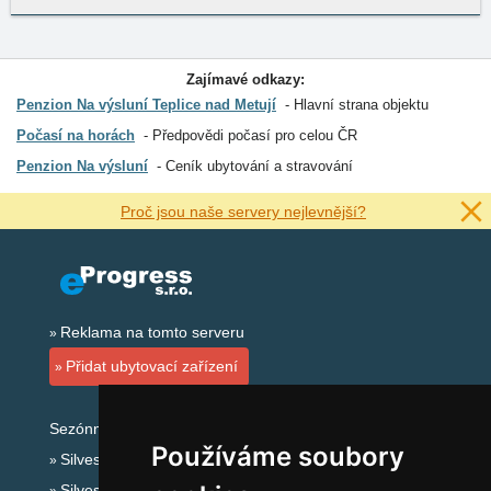
Zajímavé odkazy:
Penzion Na výsluní Teplice nad Metují
Hlavní strana objektu
Počasí na horách
Předpovědi počasí pro celou ČR
Penzion Na výsluní
Ceník ubytování a stravování
Proč jsou naše servery nejlevnější?
Reklama na tomto serveru
Přidat ubytovací zařízení
Sezónní odkazy:
Používáme soubory
Silvester Orlické hory
Silvestr na horách 2025/26