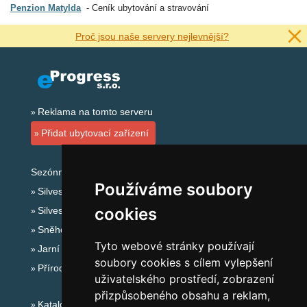
Penzion Matylda
Ceník ubytování a stravování
Proč jsou naše servery nejlevnější?
Reklama na tomto serveru
Přidat ubytovací zařízení
Sezónní odkazy:
Používáme soubory
Silvester Krušné hory
cookies
Silvestr na horách 2025/26
Sněhové zpravodajství
Tyto webové stránky používají
Jarní prázdniny 2027
soubory cookies s cílem vylepšení
Přírodní koupaliště
uživatelského prostředí, zobrazení
přizpůsobeného obsahu a reklam,
Katalog ubytování Krušné hory