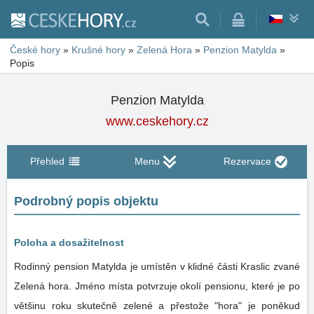
České hory
»
Krušné hory
»
Zelená Hora
»
Penzion Matylda
»
Popis
Penzion Matylda
www.ceskehory.cz
Přehled
Menu
Rezervace
Podrobný popis objektu
Poloha a dosažitelnost
Rodinný pension Matylda je umístěn v klidné části Kraslic zvané
Zelená hora. Jméno místa potvrzuje okolí pensionu, které je po
většinu roku skutečně zelené a přestože "hora" je poněkud