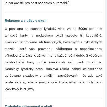
je parkoviště pro šest osobních automobilů.
Rekreace a služby v okolí
U pensionu se nachází lyžařský vlek, zhuba 500m pod ním
tenisové kurty, v nedalekém okolí najdete tři koupaliště.
Kraslicko je protkáno sítí turistických, běžeckých a cyklistických
stezek, které vás provedou nádhernou a nepoškozenou
přírodou této části Krušných hor v každé roční době. S výběrem
nejvhodnější trasy podle náročnosti vám rádi poradíme.
Nedaleký lyžařský areál Bublava (3km) nabízí celosezónně
udržované sjezdovky s umělým zasněžováním. Je zde také
jezdecká stáj, kde je možné zajistit projížďky na koních nebo
výcvikový kurz jízdy.
Turistické zajímavosti v okolí