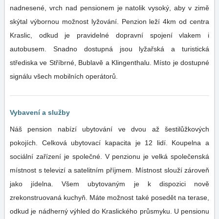
nadnesené, vrch nad pensionem je natolik vysoký, aby v zimě
skýtal výbornou možnost lyžování. Penzion leží 4km od centra
Kraslic, odkud je pravidelné dopravní spojení vlakem i
autobusem. Snadno dostupná jsou lyžařská a turistická
střediska ve Stříbrné, Bublavě a Klingenthalu. Místo je dostupné
signálu všech mobilních operátorů.
Vybavení a služby
Náš pension nabízí ubytování ve dvou až šestilůžkových
pokojích. Celková ubytovací kapacita je 12 lidí. Koupelna a
sociální zařízení je společné. V penzionu je velká společenská
místnost s televizí a satelitním příjmem. Místnost slouží zároveň
jako jídelna. Všem ubytovaným je k dispozici nově
zrekonstruovaná kuchyň. Máte možnost také posedět na terase,
odkud je nádherný výhled do Kraslického průsmyku. U pensionu