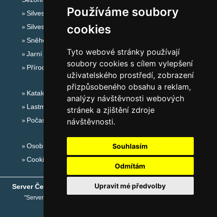
Používáme soubory
Silvester Jizerské hory
cookies
Silvestr na horách 2025/26
Sněhové zpravodajství
Tyto webové stránky používají
Jarní prázdniny 2027
soubory cookies s cílem vylepšení
Přírodní koupaliště
uživatelského prostředí, zobrazení
přizpůsobeného obsahu a reklam,
Katalog ubytování Jizerské hory
analýzy návštěvnosti webových
Lastminute Jizerské hory
stránek a zjištění zdroje
Počasí na horách
návštěvnosti.
Osobní údaje
Souhlasím
Cookies
Odmítám
Upravit mé předvolby
Server České hory
® - Copyright © 1999-2026
eProgress s.r.o.
"Server České hory" je registrovaná obchodní známka společnosti
eProgress s.r.o.
,
www.ceskehory.cz