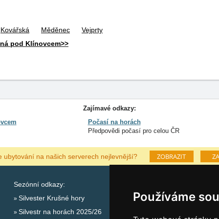
Kovářská
Měděnec
Vejprty
čná pod Klínovcem>>
Zajímavé odkazy:
ovcem
Počasí na horách
Předpovědi počasí pro celou ČR
ZOBRAZIT
ZA
e ubytování na našich serverech nejlevnější?
Sezónní odkazy:
Katalog ubytování Krušn
Používáme sou
Silvester Krušné hory
Lastminute Krušné hory
Silvestr na horách 2025/26
Počasí na horách