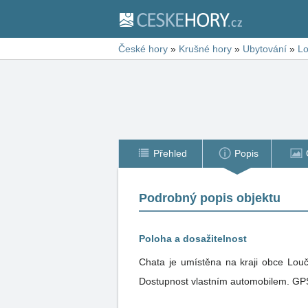
České hory
»
Krušné hory
»
Ubytování
»
Lo
Přehled
Popis
Podrobný popis objektu
Poloha a dosažitelnost
Chata je umístěna na kraji obce Lou