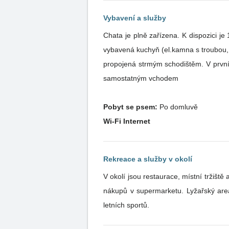
Vybavení a služby
Chata je plně zařízena. K dispozici je
vybavená kuchyň (el.kamna s troubou, m
propojená strmým schodištěm. V prvním
samostatným vchodem
Pobyt se psem:
Po domluvě
Wi-Fi Internet
Rekreace a služby v okolí
V okolí jsou restaurace, místní tržiš
nákupů v supermarketu. Lyžařský areál
letních sportů.