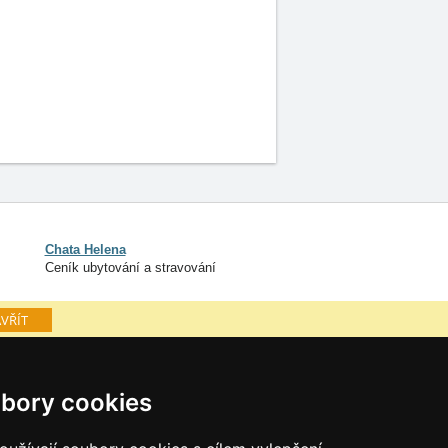
Chata Helena
Ceník ubytování a stravování
VŘÍT
é hory
Osobní údaje
bory cookies
Cookies