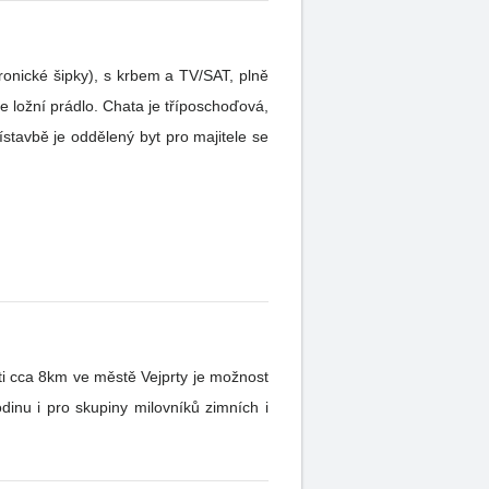
tronické šipky), s krbem a TV/SAT, plně
e ložní prádlo. Chata je tříposchoďová,
stavbě je oddělený byt pro majitele se
ti cca 8km ve městě Vejprty je možnost
dinu i pro skupiny milovníků zimních i