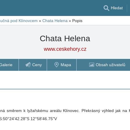
Hledat
učná pod Klínovcem
»
Chata Helena
»
Popis
Chata Helena
www.ceskehory.cz
Galerie
Ceny
Mapa
Obsah uživatelů
čná směrem k lyžařskému areálu Klínovec. Překrásný výhled jak na K
Dostupnost vlastním automobilem. GPS:50°24'42.28"S 12°58'46.75"V