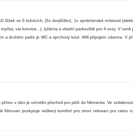
 10 lůžek ve 5 ložnicích, (5x dvojlůžko), 1x společenská místnost (elek
yčka, var.konvice...), lyžárna a vlastní parkoviště pro 4 vozy. V ceně j
 a druhém patře je WC a sprchový kout. Wifi připojení zdarma. V pří
tě a přímo v obci je umístěn přechod pro pěší do Německa. Ve vzdálenos
 Klínovec poskytuje veškerý komfort pro zimní rekreaci pro celou ro