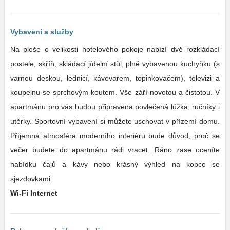
Vybavení a služby
Na ploše o velikosti hotelového pokoje nabízí dvě rozkládací
postele, skříň, skládací jídelní stůl, plně vybavenou kuchyňku (s
varnou deskou, lednicí, kávovarem, topinkovačem), televizi a
koupelnu se sprchovým koutem. Vše září novotou a čistotou. V
apartmánu pro vás budou připravena povlečená lůžka, ručníky i
utěrky. Sportovní vybavení si můžete uschovat v přízemí domu.
Příjemná atmosféra moderního interiéru bude důvod, proč se
večer budete do apartmánu rádi vracet. Ráno zase oceníte
nabídku čajů a kávy nebo krásný výhled na kopce se
sjezdovkami.
Wi-Fi Internet