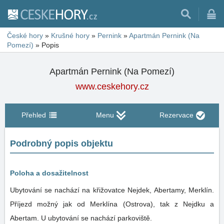
České hory
»
Krušné hory
»
Pernink
»
Apartmán Pernink (Na
Pomezí)
»
Popis
Apartmán Pernink (Na Pomezí)
www.ceskehory.cz
Přehled
Menu
Rezervace
Podrobný popis objektu
Poloha a dosažitelnost
Ubytování se nachází na křižovatce Nejdek, Abertamy, Merklín.
Příjezd možný jak od Merklína (Ostrova), tak z Nejdku a
Abertam. U ubytování se nachází parkoviště.