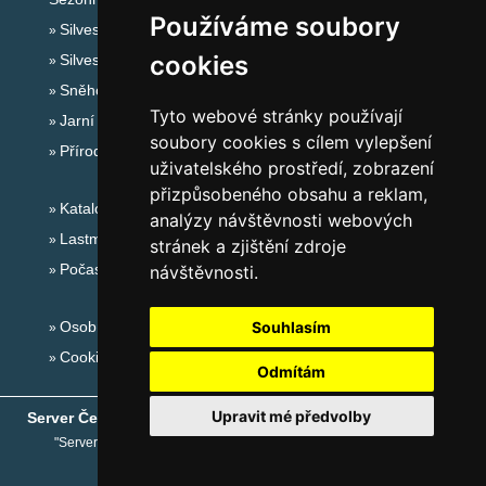
Používáme soubory
Silvester Krušné hory
cookies
Silvestr na horách 2025/26
Sněhové zpravodajství
Tyto webové stránky používají
Jarní prázdniny 2027
soubory cookies s cílem vylepšení
Přírodní koupaliště
uživatelského prostředí, zobrazení
přizpůsobeného obsahu a reklam,
Katalog ubytování Krušné hory
analýzy návštěvnosti webových
Lastminute Krušné hory
stránek a zjištění zdroje
Počasí na horách
návštěvnosti.
Osobní údaje
Souhlasím
Cookies
Odmítám
Upravit mé předvolby
Server České hory
® - Copyright © 1999-2026
eProgress s.r.o.
"Server České hory" je registrovaná obchodní známka společnosti
eProgress s.r.o.
,
www.ceskehory.cz