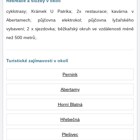
Rekreace a služby v okolí
cyklotrasy; Krámek U Patrika; 2x restaurace; kavárna v
Abertamech; půjčovna elektrokol; půjčovna lyžařského
vybavení; 2 x sjezdovka; běžkařský okruh ve vzdálenosti méně
než 500 metrů;.
Turistické zajímavosti v okolí
Pernink
Abertamy
Horní Blatná
Hřebečná
Plešivec