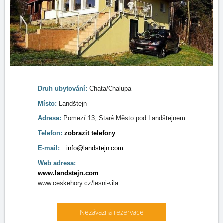
Druh ubytování:
Chata/Chalupa
Místo:
Landštejn
Adresa:
Pomezí 13, Staré Město pod Landštejnem
Telefon:
zobrazit telefony
E-mail:
info@landstejn.com
Web adresa:
www.landstejn.com
www.ceskehory.cz/lesni-vila
Nezávazná rezervace