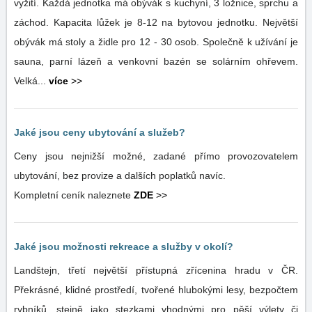
vyžití. Každá jednotka má obývák s kuchyní, 3 ložnice, sprchu a
záchod. Kapacita lůžek je 8-12 na bytovou jednotku. Největší
obývák má stoly a židle pro 12 - 30 osob. Společně k užívání je
sauna, parní lázeň a venkovní bazén se solárním ohřevem.
Velká...
více
>>
Jaké jsou ceny ubytování a služeb?
Ceny jsou nejnižší možné, zadané přímo provozovatelem
ubytování, bez provize a dalších poplatků navíc.
Kompletní ceník naleznete
ZDE
>>
Jaké jsou možnosti rekreace a služby v okolí?
Landštejn, třetí největší přístupná zřícenina hradu v ČR.
Překrásné, klidné prostředí, tvořené hlubokými lesy, bezpočtem
rybníků, stejně jako stezkami vhodnými pro pěší výlety či