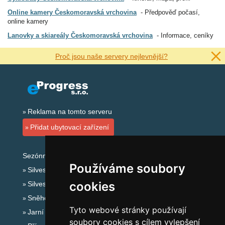
Online kamery Českomoravská vrchovina
Předpověď počasí,
online kamery
Lanovky a skiareály Českomoravská vrchovina
Informace, ceníky
Proč jsou naše servery nejlevnější?
Reklama na tomto serveru
Přidat ubytovací zařízení
Sezónní odkazy:
Používáme soubory
Silvester Českomoravská vrchovina
cookies
Silvestr na horách 2025/26
Sněhové zpravodajství
Tyto webové stránky používají
Jarní prázdniny 2027
soubory cookies s cílem vylepšení