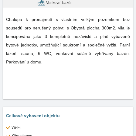
Venkovní bazén
Chalupa k pronajmutí s vlastním velkým pozemkem bez
sousedů pro nerušený pobyt. s Obytná plocha 300m2. vila je
koncipována jako 3 kompletně nezávislé a plně vybavené
bytové jednotky, umožňující soukromí a společné vyžití. Parní
lázeň, sauna, 6 WC, venkovní solárně vyhřívaný bazén.
Parkování u domu.
Celkové vybavení objektu
Wi-Fi
Klimatizace