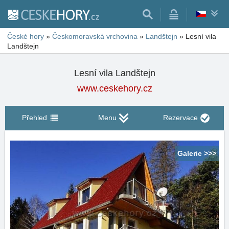
České hory
»
Českomoravská vrchovina
»
Landštejn
»
Lesní vila
Landštejn
Lesní vila Landštejn
www.ceskehory.cz
Přehled
Menu
Rezervace
Galerie >>>