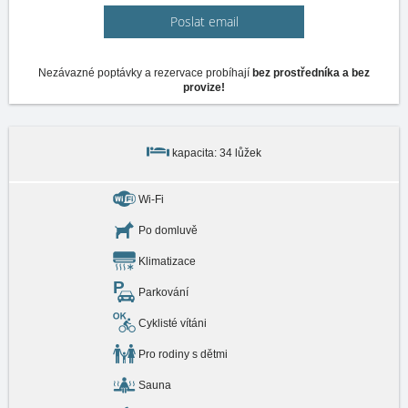
Poslat email
Nezávazné poptávky a rezervace probíhají
bez prostředníka a bez
provize!
kapacita: 34 lůžek
Wi-Fi
Po domluvě
Klimatizace
Parkování
Cyklisté vítáni
Pro rodiny s dětmi
Sauna