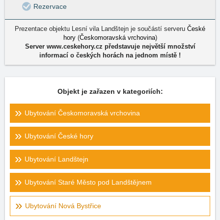
Rezervace
Prezentace objektu Lesní vila Landštejn je součástí serveru
České
hory
(
Českomoravská vrchovina
)
Server www.ceskehory.cz představuje největší množství
informací o českých horách na jednom místě !
Objekt je zařazen v kategoriích:
Ubytování Českomoravská vrchovina
Ubytování České hory
Ubytování Landštejn
Ubytování Staré Město pod Landštějnem
Ubytování Nová Bystřice