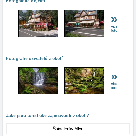
Fotogalerie objektu
»
více
foto
Fotografie uživatelů z okolí
»
více
foto
Jaké jsou turistické zajímavosti v okolí?
Špindlerův Mlýn