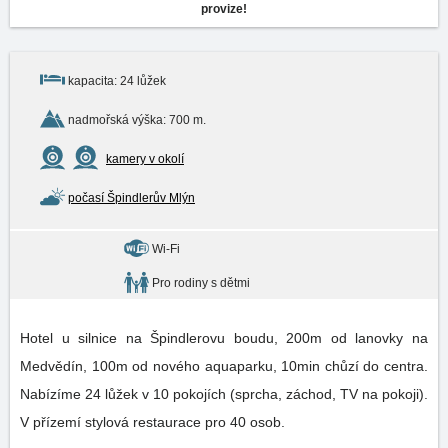
provize!
kapacita: 24 lůžek
nadmořská výška: 700 m.
kamery v okolí
počasí Špindlerův Mlýn
Wi-Fi
Pro rodiny s dětmi
Hotel u silnice na Špindlerovu boudu, 200m od lanovky na
Medvědín, 100m od nového aquaparku, 10min chůzí do centra.
Nabízíme 24 lůžek v 10 pokojích (sprcha, záchod, TV na pokoji).
V přízemí stylová restaurace pro 40 osob.