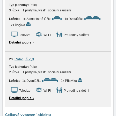
Typ jednotky:
Pokoj
3 lůžka + 1 přistýlka, vlastní sociální zařízení
Ložnice:
1x Samostatné lůžko
1x Dvoulůžko
1x Přistýlka
Televize
Wi-Fi
Pro rodiny s dětmi
Detailní popis »
2x
Pokoj č.7,9
Typ jednotky:
Pokoj
2 lůžka + 1 přistýlka, vlastní sociální zařízení
Ložnice:
1x Dvoulůžko
1x Přistýlka
Televize
Wi-Fi
Pro rodiny s dětmi
Detailní popis »
Celkové vybavení objektu