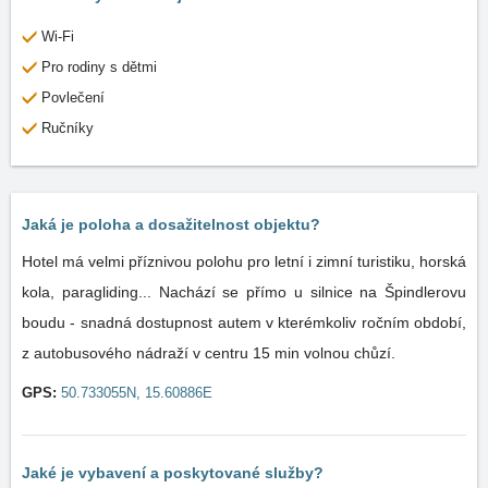
Wi-Fi
Pro rodiny s dětmi
Povlečení
Ručníky
Jaká je poloha a dosažitelnost objektu?
Hotel má velmi příznivou polohu pro letní i zimní turistiku, horská
kola, paragliding... Nachází se přímo u silnice na Špindlerovu
boudu - snadná dostupnost autem v kterémkoliv ročním období,
z autobusového nádraží v centru 15 min volnou chůzí.
GPS:
50.733055N, 15.60886E
Jaké je vybavení a poskytované služby?