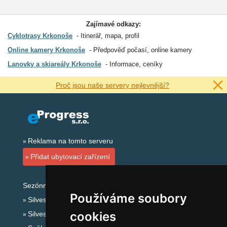
Zajímavé odkazy:
Cyklotrasy Krkonoše
Itinerář, mapa, profil
Online kamery Krkonoše
Předpověď počasí, online kamery
Lanovky a skiareály Krkonoše
Informace, ceníky
Proč jsou naše servery nejlevnější?
Reklama na tomto serveru
Přidat ubytovací zařízení
Sezónní odkazy:
Používáme soubory
Silvester Krkonoše
cookies
Silvestr na horách 2025/26