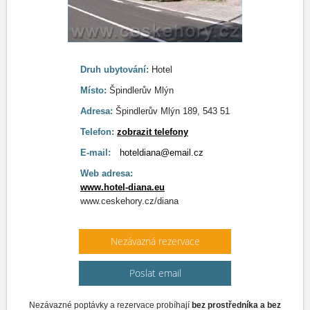
Druh ubytování:
Hotel
Místo:
Špindlerův Mlýn
Adresa:
Špindlerův Mlýn 189, 543 51
Telefon:
zobrazit telefony
E-mail:
hoteldiana@email.cz
Web adresa:
www.hotel-diana.eu
www.ceskehory.cz/diana
Nezávazná rezervace
Poslat email
Nezávazné poptávky a rezervace probíhají
bez prostředníka a bez