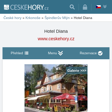
České hory
»
Krkonoše
»
Špindlerův Mlýn
»
Hotel Diana
Hotel Diana
www.ceskehory.cz
Přehled
Menu
Rezervace
Galerie >>>