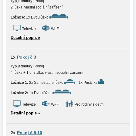
Typ jednotky:
Pokoj
2 lůžka, vlastní sociální zařízení
Ložnice:
1x Dvoulůžko
Televize
Wi-Fi
Detailní popis »
1x
Pokoj č.3
Typ jednotky:
Pokoj
4 lůžka + 1 přistýlka, vlastní sociální zařízení
Ložnice 1:
2x Samostatné lůžko
1x Přistýlka
Ložnice 2:
1x Dvoulůžko
Televize
Wi-Fi
Pro rodiny s dětmi
Detailní popis »
2x
Pokoj č.5,10