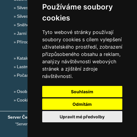
Používáme soubory
Silvester Krušné hory
cookies
Silvestr na horách 2025/26
Sněhové zpravodajství
Tyto webové stránky používají
Jarní prázdniny 2027
soubory cookies s cílem vylepšení
Přírodní koupaliště
uživatelského prostředí, zobrazení
přizpůsobeného obsahu a reklam,
Katalog ubytování Krušné hory
analýzy návštěvnosti webových
Lastminute Krušné hory
stránek a zjištění zdroje
Počasí na horách
návštěvnosti.
Osobní údaje
Souhlasím
Cookies
Odmítám
Upravit mé předvolby
Server České hory
® - Copyright © 1999-2026
eProgress s.r.o.
"Server České hory" je registrovaná obchodní známka společnosti
eProgress s.r.o.
,
www.ceskehory.cz