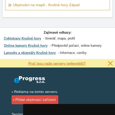
Ubytování na mapě - Krušné hory Západ
Zajímavé odkazy:
Cyklotrasy Krušné hory
Itinerář, mapa, profil
Online kamery Krušné hory
Předpověď počasí, online kamery
Lanovky a skiareály Krušné hory
Informace, ceníky
Proč jsou naše servery nejlevnější?
Reklama na tomto serveru
Přidat ubytovací zařízení
Sezónní odkazy: