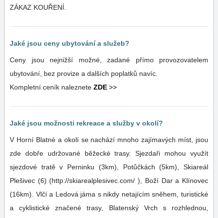
ZÁKAZ KOUŘENÍ.
Jaké jsou ceny ubytování a služeb?
Ceny jsou nejnižší možné, zadané přímo provozovatelem
ubytování, bez provize a dalších poplatků navíc.
Kompletní ceník naleznete
ZDE
>>
Jaké jsou možnosti rekreace a služby v okolí?
V Horní Blatné a okolí se nachází mnoho zajímavých míst, jsou
zde dobře udržované běžecké trasy. Sjezdaři mohou využít
sjezdové tratě v Perninku (3km), Potůčkách (5km), Skiareál
Plešivec (6) (http://skiarealplesivec.com/ ), Boží Dar a Klínovec
(16km). Vlčí a Ledová jáma s nikdy netajícím sněhem, turistické
a cyklistické značené trasy, Blatenský Vrch s rozhlednou,