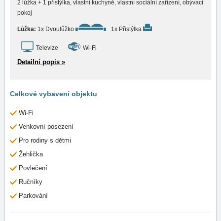
2 lůžka + 1 přistýlka, vlastní kuchyně, vlastní sociální zařízení, obývací
pokoj
Lůžka:
1x Dvoulůžko
1x Přistýlka
Televize
Wi-Fi
Detailní popis »
Celkové vybavení objektu
Wi-Fi
Venkovní posezení
Pro rodiny s dětmi
Žehlička
Povlečení
Ručníky
Parkování