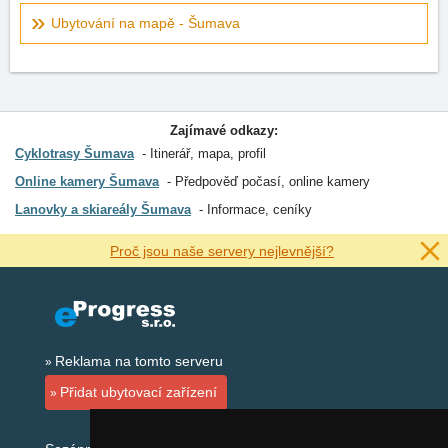
Ubytování na mapě - Šumava
Zajímavé odkazy:
Cyklotrasy Šumava
Itinerář, mapa, profil
Online kamery Šumava
Předpověď počasí, online kamery
Lanovky a skiareály Šumava
Informace, ceníky
Proč jsou naše servery nejlevnější?
Reklama na tomto serveru
Přidat ubytovací zařízení