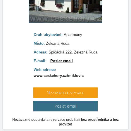
Druh ubytování:
Apartmány
Místo:
Železná Ruda
Adresa:
Špičácká 222, Železná Ruda
E-mail:
Poslat email
Web adresa:
www.ceskehory.cz/miklovic
Nezávazná rezervace
Poslat email
Nezávazné poptávky a rezervace probíhají
bez prostředníka a bez
provize!