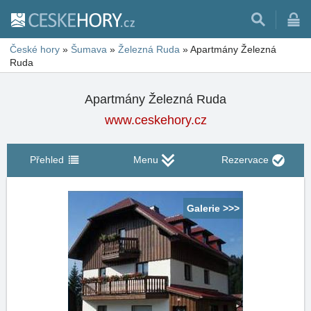
České hory
»
Šumava
»
Železná Ruda
»
Apartmány Železná
Ruda
Apartmány Železná Ruda
www.ceskehory.cz
Přehled
Menu
Rezervace
Galerie >>>