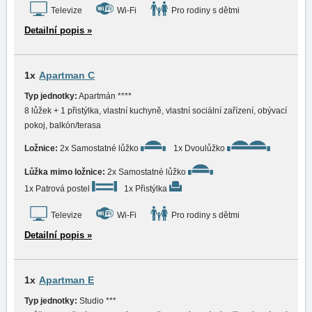
Televize
Wi-Fi
Pro rodiny s dětmi
Detailní popis »
1x
Apartman C
Typ jednotky:
Apartmán ****
8 lůžek + 1 přistýlka, vlastní kuchyně, vlastní sociální zařízení, obývací
pokoj, balkón/terasa
Ložnice:
2x Samostatné lůžko
1x Dvoulůžko
Lůžka mimo ložnice:
2x Samostatné lůžko
1x Patrová postel
1x Přistýlka
Televize
Wi-Fi
Pro rodiny s dětmi
Detailní popis »
1x
Apartman E
Typ jednotky:
Studio ***