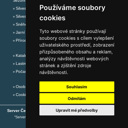
Sezónní odkazy:
Používáme soubory
Silvester Šumava
cookies
Silvestr na horách 2025/26
Sněhové zpravodajství
Tyto webové stránky používají
Jarní prázdniny 2027
soubory cookies s cílem vylepšení
Přírodní koupaliště
uživatelského prostředí, zobrazení
přizpůsobeného obsahu a reklam,
Katalog ubytování Šumava
analýzy návštěvnosti webových
Lastminute Šumava
stránek a zjištění zdroje
Počasí na horách
návštěvnosti.
Osobní údaje
Souhlasím
Cookies
Odmítám
Upravit mé předvolby
Server České hory
® - Copyright © 1999-2026
eProgress s.r.o.
"Server České hory" je registrovaná obchodní známka společnosti
eProgress s.r.o.
,
www.ceskehory.cz