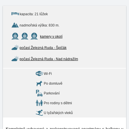
kapacita: 21 lůžek
nadmořská výška: 830 m.
kamery v okolí
počasí Železná Ruda - Špičák
počasí Železná Ruda - Nad nádražím
Wi-Fi
Po domluvě
Parkování
Pro rodiny s dětmi
U lyžařských vleků
Kompletně vybavené a zrekonstruované apartmány s balkony v