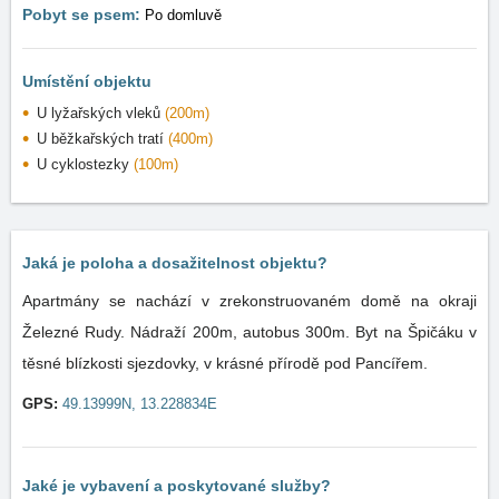
Pobyt se psem:
Po domluvě
Umístění objektu
U lyžařských vleků
(200m)
U běžkařských tratí
(400m)
U cyklostezky
(100m)
Jaká je poloha a dosažitelnost objektu?
Apartmány se nachází v zrekonstruovaném domě na okraji
Železné Rudy. Nádraží 200m, autobus 300m. Byt na Špičáku v
těsné blízkosti sjezdovky, v krásné přírodě pod Pancířem.
GPS:
49.13999N, 13.228834E
Jaké je vybavení a poskytované služby?