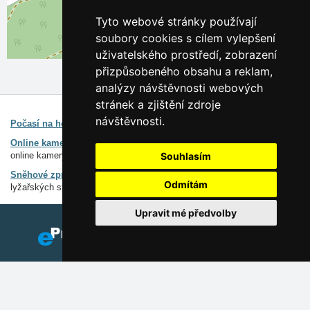
Tyto webové stránky používají
soubory cookies s cílem vylepšení
Leaflet
| ©
OpenStreetMap
contributors
uživatelského prostředí, zobrazení
přizpůsobeného obsahu a reklam,
analýzy návštěvnosti webových
stránek a zjištění zdroje
Zajímavé odkazy:
návštěvnosti.
Počasí na horách
Předpovědi počasí pro celou ČR
Online kamery Lužické hory a Č.Švýcarsko
Předpověď počasí,
online kamery
Souhlasím
Sněhové zpravodajství Lužické hory a Č.Švýcarsko
Stav sněhu v
Odmítám
lyžařských střediscích
Upravit mé předvolby
Reklama na tomto serveru
Přidat ubytovací zařízení