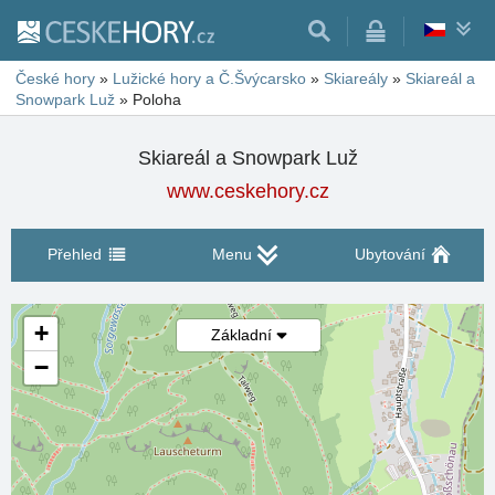
České hory
»
Lužické hory a Č.Švýcarsko
»
Skiareály
»
Skiareál a
Snowpark Luž
»
Poloha
Skiareál a Snowpark Luž
www.ceskehory.cz
Přehled
Menu
Ubytování
+
Základní
−