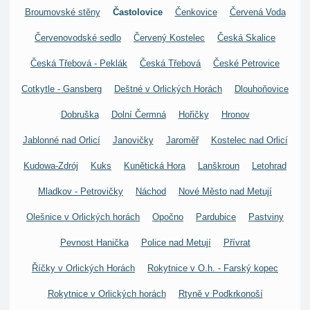
Broumovské stěny
Častolovice
Čenkovice
Červená Voda
Červenovodské sedlo
Červený Kostelec
Česká Skalice
Česká Třebová - Peklák
Česká Třebová
České Petrovice
Cotkytle - Gansberg
Deštné v Orlických Horách
Dlouhoňovice
Dobruška
Dolní Čermná
Hořičky
Hronov
Jablonné nad Orlicí
Janovičky
Jaroměř
Kostelec nad Orlicí
Kudowa-Zdrój
Kuks
Kunětická Hora
Lanškroun
Letohrad
Mladkov - Petrovičky
Náchod
Nové Město nad Metují
Olešnice v Orlických horách
Opočno
Pardubice
Pastviny
Pevnost Hanička
Police nad Metují
Přívrat
Říčky v Orlických Horách
Rokytnice v O.h. - Farský kopec
Rokytnice v Orlických horách
Rtyně v Podkrkonoší