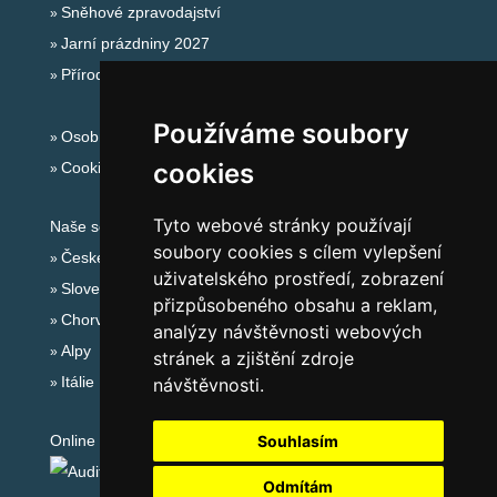
Sněhové zpravodajství
Jarní prázdniny 2027
Přírodní koupaliště
Používáme soubory
Osobní údaje
cookies
Cookies
Tyto webové stránky používají
Naše servery:
soubory cookies s cílem vylepšení
České hory
uživatelského prostředí, zobrazení
Slovenské hory
přizpůsobeného obsahu a reklam,
Chorvatsko
analýzy návštěvnosti webových
Alpy
stránek a zjištění zdroje
Itálie
návštěvnosti.
Online audit:
Souhlasím
Odmítám