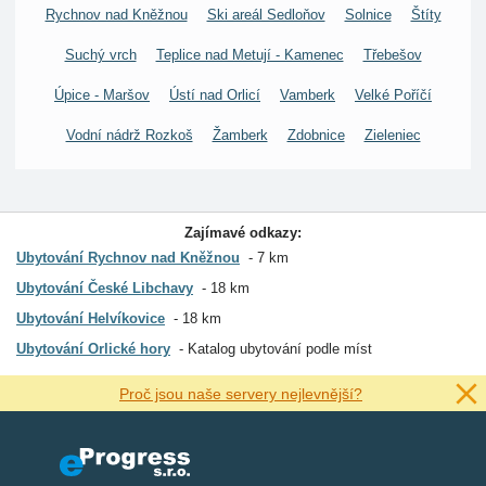
Rychnov nad Kněžnou
Ski areál Sedloňov
Solnice
Štíty
Suchý vrch
Teplice nad Metují - Kamenec
Třebešov
Úpice - Maršov
Ústí nad Orlicí
Vamberk
Velké Poříčí
Vodní nádrž Rozkoš
Žamberk
Zdobnice
Zieleniec
Zajímavé odkazy:
Ubytování Rychnov nad Kněžnou
7 km
Ubytování České Libchavy
18 km
Ubytování Helvíkovice
18 km
Ubytování Orlické hory
Katalog ubytování podle míst
Proč jsou naše servery nejlevnější?