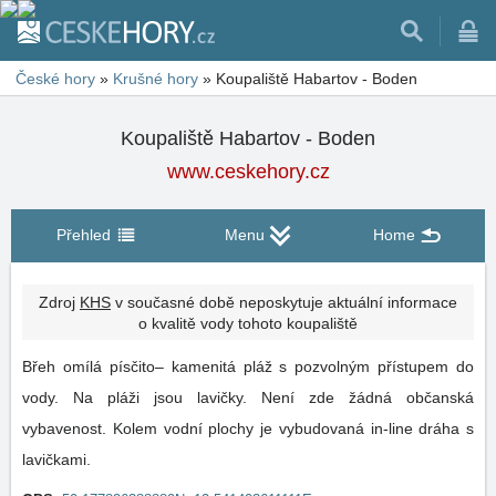
České hory
»
Krušné hory
»
Koupaliště Habartov - Boden
Koupaliště Habartov - Boden
www.ceskehory.cz
Přehled
Menu
Home
Zdroj
KHS
v současné době neposkytuje aktuální informace
o kvalitě vody tohoto koupaliště
Břeh omílá písčito– kamenitá pláž s pozvolným přístupem do
vody. Na pláži jsou lavičky. Není zde žádná občanská
vybavenost. Kolem vodní plochy je vybudovaná in-line dráha s
lavičkami.