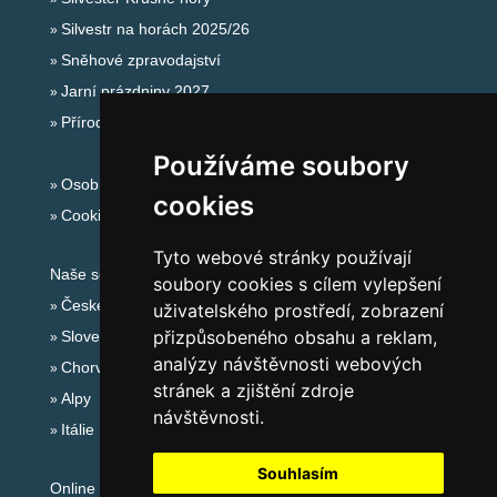
Silvestr na horách 2025/26
Sněhové zpravodajství
Jarní prázdniny 2027
Přírodní koupaliště
Používáme soubory
Osobní údaje
cookies
Cookies
Tyto webové stránky používají
Naše servery:
soubory cookies s cílem vylepšení
České hory
uživatelského prostředí, zobrazení
přizpůsobeného obsahu a reklam,
Slovenské hory
analýzy návštěvnosti webových
Chorvatsko
stránek a zjištění zdroje
Alpy
návštěvnosti.
Itálie
Souhlasím
Online audit: