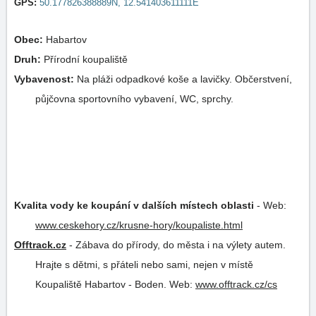
GPS:
50.177826388889N, 12.541403611111E
Obec:
Habartov
Druh:
Přírodní koupaliště
Vybavenost:
Na pláži odpadkové koše a lavičky. Občerstvení,
půjčovna sportovního vybavení, WC, sprchy.
Kvalita vody ke koupání v dalších místech oblasti
-
Web:
www.ceskehory.cz/krusne-hory/koupaliste.html
Offtrack.cz
-
Zábava do přírody, do města i na výlety autem.
Hrajte s dětmi, s přáteli nebo sami, nejen v místě
Koupaliště Habartov - Boden.
Web:
www.offtrack.cz/cs