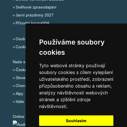
Sněhové zpravodajství
Jarní prázdniny 2027
Přírodní koupaliště
Osobní údaje
Používáme soubory
Cookies
cookies
Naše servery:
Tyto webové stránky používají
České hory
soubory cookies s cílem vylepšení
Slovenské hory
uživatelského prostředí, zobrazení
přizpůsobeného obsahu a reklam,
Chorvatsko
analýzy návštěvnosti webových
Alpy
stránek a zjištění zdroje
Itálie
návštěvnosti.
Online audit:
Souhlasím