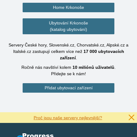
Home Krkonoše
Ubytování Krkonoše
(katalog ubytování)
Servery České hory, Slovenské.cz, Chorvatské.cz, Alpské.cz a
Italské.cz zastupují celkem více než
17 000
ubytovacích
zařízení
.
Ročně nás navštíví kolem
10 miliónů
uživatelů
.
Přidejte se k nám!
Přidat ubytovací zařízení
Proč jsou naše servery nejlevnější?