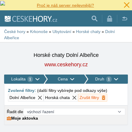
Proč je náš server nejlevnější?
České hory
»
Krkonoše
»
Ubytování
»
Horské chaty
»
Dolní
Albeřice
Horské chaty Dolní Albeřice
www.ceskehory.cz
Lokalita
Cena
Druh
1
1
Zvolené filtry
:
(
další filtry vybírejte pod odkazy výše
)
Dolní Albeřice
Horská chata
Zrušit filtry
Řadit dle
Moje aktovka