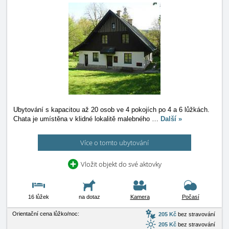
Ubytování s kapacitou až 20 osob ve 4 pokojích po 4 a 6 lůžkách.
Chata je umístěna v klidné lokalitě malebného
…
Další »
Více o tomto ubytování
Vložit objekt do své aktovky
16 lůžek
na dotaz
Kamera
Počasí
Orientační cena lůžko/noc:
205 Kč
bez stravování
205 Kč
bez stravování