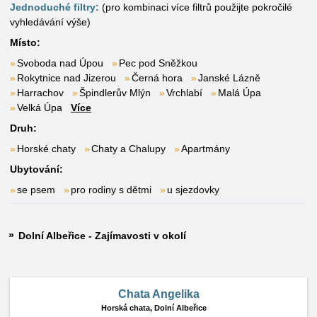
Jednoduché filtry:
(pro kombinaci více filtrů použijte pokročilé
vyhledávání výše)
Místo:
Svoboda nad Úpou
Pec pod Sněžkou
Rokytnice nad Jizerou
Černá hora
Janské Lázně
Harrachov
Špindlerův Mlýn
Vrchlabí
Malá Úpa
Velká Úpa
Více
Druh:
Horské chaty
Chaty a Chalupy
Apartmány
Ubytování:
se psem
pro rodiny s dětmi
u sjezdovky
Dolní Albeřice - Zajímavosti v okolí
Chata Angelika
Horská chata,
Dolní Albeřice